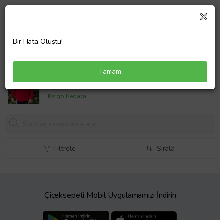
Bir Hata Oluştu!
ERKEK ÇOCUK POLARLI IŞIKLI ÖRÜMCEK ADAM
Tamam
HIRKA,ERKEK ÇOCUK HIRKA,POLARLI HIRKA,
1449,
00 TL
Kargo Bedava
Filtrele
Sırala
Çiçeksepeti Mobil Uygulamamızı İndirin