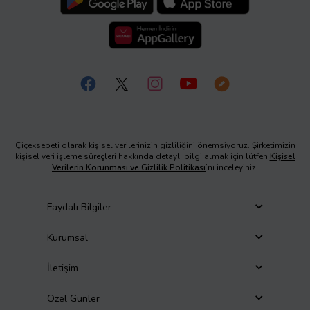
Çiçeksepeti olarak kişisel verilerinizin gizliliğini önemsiyoruz. Şirketimizin
kişisel veri işleme süreçleri hakkında detaylı bilgi almak için lütfen
Kişisel
Verilerin Korunması ve Gizlilik Politikası
’nı inceleyiniz.
Faydalı Bilgiler
Kurumsal
İletişim
Özel Günler