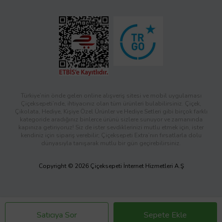
Türkiye’nin önde gelen online alışveriş sitesi ve mobil uygulaması
Çiçeksepeti’nde, ihtiyacınız olan tüm ürünleri bulabilirsiniz. Çiçek,
Çikolata, Hediye, Kişiye Özel Ürünler ve Hediye Setleri gibi birçok farklı
kategoride aradığınız binlerce ürünü sizlere sunuyor ve zamanında
kapınıza getiriyoruz! Siz de ister sevdiklerinizi mutlu etmek için, ister
kendiniz için sipariş verebilir; Çiçeksepeti Extra’nın fırsatlarla dolu
dünyasıyla tanışarak mutlu bir gün geçirebilirsiniz.
Copyright © 2026 Çiçeksepeti İnternet Hizmetleri A.Ş
Satıcıya Sor
Sepete Ekle