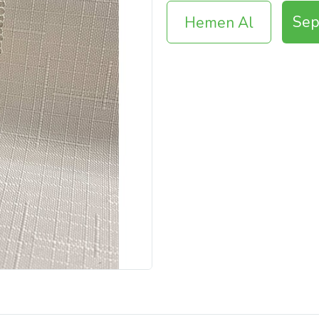
Sep
Hemen Al