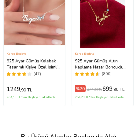
Kargo Bedava
Kargo Bedava
925 Ayar Gümüş Kelebek
925 Ayar Gümüş Altın
Tasarımlı Kişiye Özel İsimli
Kaplama Nazar Boncuklu
Kadın Kolye Anneye
Kişiye Özel El Yazılı Kolye
(47)
(800)
Hediye,Sevgiliye
(Sarı)
Hediye,Arkadaşa
699
1249
%20
874
,90 TL
,90 TL
,90 TL
Hediye,Doğum Günü
Hediyesi,Eşe Hediye
454,13 TL'den Başlayan Taksitlerle
254,29 TL'den Başlayan Taksitlerle