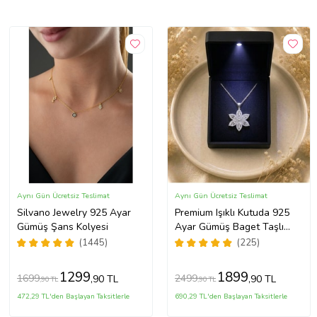
Aynı Gün Ücretsiz Teslimat
Aynı Gün Ücretsiz Teslimat
Silvano Jewelry 925 Ayar
Premium Işıklı Kutuda 925
Gümüş Şans Kolyesi
Ayar Gümüş Baget Taşlı
Lotus Çiçeği Kolye
(1445)
(225)
1299
1899
1699
2499
,90 TL
,90 TL
,90 TL
,90 TL
472,29 TL'den Başlayan Taksitlerle
690,29 TL'den Başlayan Taksitlerle