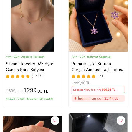
Aynı Gün Ücretsiz Teslimat
Aynı Gün Teslimat Seçeneği
Silvano Jewelry 925 Ayar
Premium Işıklı Kutuda
Gümüş Şans Kolyesi
Gerçek Ametist Taşlı Lotus
Kolye – 925 Ayar Gümüş
(1445)
(21)
Kadın Kolye
1999
,90 TL
1299
Sepette %50 İndirim
999
,95 TL
1699
,90 TL
,90 TL
İndirim için son
23:44:04
472,29 TL'den Başlayan Taksitlerle