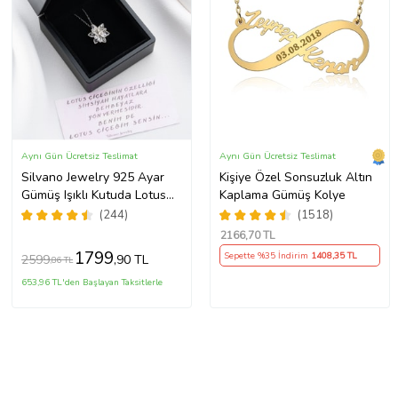
Aynı Gün Ücretsiz Teslimat
Aynı Gün Ücretsiz Teslimat
Silvano Jewelry 925 Ayar
Kişiye Özel Sonsuzluk Altın
Gümüş Işıklı Kutuda Lotus
Kaplama Gümüş Kolye
Kolye
(244)
(1518)
2166
,70 TL
1799
Sepette %35 İndirim
1408
,35 TL
2599
,90 TL
,86 TL
653,96 TL'den Başlayan Taksitlerle