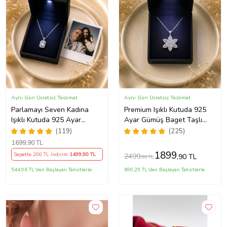
Aynı Gün Ücretsiz Teslimat
Aynı Gün Ücretsiz Teslimat
Parlamayı Seven Kadına
Premium Işıklı Kutuda 925
Işıklı Kutuda 925 Ayar
Ayar Gümüş Baget Taşlı
Gümüş Baget Kolye - Kişiye
Lotus Çiçeği Kolye
(119)
(225)
Özel Fotoğraf Hediye
1699
,90 TL
1899
Sepette 200 TL İndirim
1499
,90 TL
2499
,90 TL
,90 TL
544,96 TL'den Başlayan Taksitlerle
690,29 TL'den Başlayan Taksitlerle