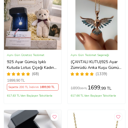
Aynı Gün Ücretsiz Teslimat
Aynı Gün Teslimat Seçeneği
925 Ayar Gümüş Işıklı
(ÇANTALI KUTU)925 Ayar
Kutuda Lotus Çiçeği Kadın
Zümrüdü Anka Kuşu Gümüş
Kolye , Peluş Ayıcık
Kadın Kolye - MAVİ
(68)
(1339)
Anahtarlık Marteniçka
1899
,90 TL
Bileklik, Polaroid Fotoğraf
1699
Sepette 200 TL İndirim
1699
,90 TL
1899
,99 TL
,99 TL
Hediye
617,63 TL'den Başlayan Taksitlerle
617,66 TL'den Başlayan Taksitlerle