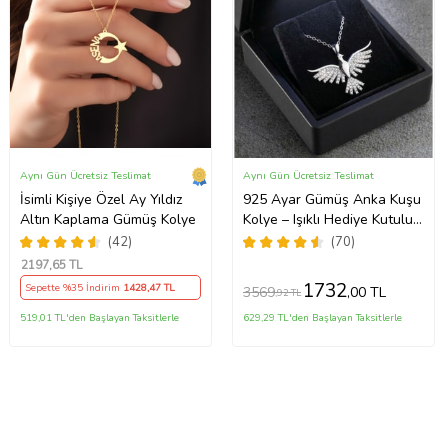
Aynı Gün Ücretsiz Teslimat
Aynı Gün Ücretsiz Teslimat
İsimli Kişiye Özel Ay Yıldız
925 Ayar Gümüş Anka Kuşu
Altın Kaplama Gümüş Kolye
Kolye – Işıklı Hediye Kutulu
Zarif Kadın Kolyesi
(42)
(70)
2197
,65 TL
1732
Sepette %35 İndirim
1428
,47 TL
3569
,00 TL
,92 TL
519,01 TL'den Başlayan Taksitlerle
629,29 TL'den Başlayan Taksitlerle