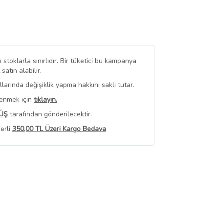
stoklarla sınırlıdır. Bir tüketici bu kampanya
tın alabilir.
arında değişiklik yapma hakkını saklı tutar.
renmek için
tıklayın.
ÜŞ
tarafından gönderilecektir.
erli
350,00 TL Üzeri Kargo Bedava
 Görüntüle
iyat bilgileri, satıcı tarafından