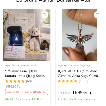
Bu Ürünü Alanlar Bunları da Aldı
Aynı Gün Ücretsiz Teslimat
Aynı Gün Teslimat Seçeneği
925 Ayar Gümüş Işıklı
(ÇANTALI KUTU)925 Ayar
Kutuda Lotus Çiçeği Kadın
Zümrüdü Anka Kuşu Gümüş
Kolye , Peluş Ayıcık
Kadın Kolye - MAVİ
(68)
(1339)
Anahtarlık Marteniçka
1899
,90 TL
Bileklik, Polaroid Fotoğraf
1699
Sepette 200 TL İndirim
1699
,90 TL
1899
,99 TL
,99 TL
Hediye
617,63 TL'den Başlayan Taksitlerle
617,66 TL'den Başlayan Taksitlerle