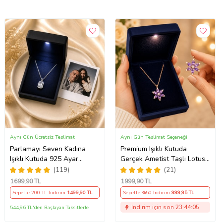
Aynı Gün Ücretsiz Teslimat
Aynı Gün Teslimat Seçeneği
Parlamayı Seven Kadına
Premium Işıklı Kutuda
Işıklı Kutuda 925 Ayar
Gerçek Ametist Taşlı Lotus
Gümüş Baget Kolye - Kişiye
Kolye – 925 Ayar Gümüş
(119)
(21)
Özel Fotoğraf Hediye
Kadın Kolye
1699
,90 TL
1999
,90 TL
Sepette 200 TL İndirim
1499
,90 TL
Sepette %50 İndirim
999
,95 TL
İndirim için son
23:44:04
544,96 TL'den Başlayan Taksitlerle