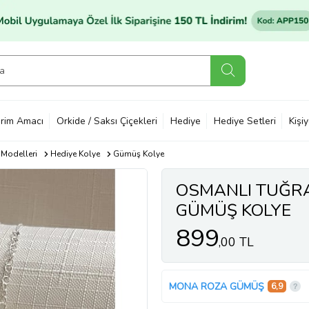
rim Amacı
Orkide / Saksı Çiçekleri
Hediye
Hediye Setleri
Kişi
 Modelleri
Hediye Kolye
Gümüş Kolye
OSMANLI TUĞRA
GÜMÜŞ KOLYE
899
,00 TL
MONA ROZA GÜMÜŞ
6,9