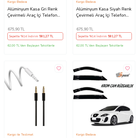
Kargo Bedava
Kargo Bedava
Alüminyum Kasa Gri Renk
Alüminyum Kasa Siyah Renk
Çevirmeli Araç Içi Telefon
Çevirmeli Araç Içi Telefon
Numaratörü Park Oto
Numaratörü Park Oto
Numaratörü (5047)
Numaratörü (5047)
675
,90 TL
675
,90 TL
Sepette %14 İndirim
581
,27 TL
Sepette %14 İndirim
581
,27 TL
62,00 TL'den Başlayan Taksitlerle
62,00 TL'den Başlayan Taksitlerle
Kargo ile Teslimat
Kargo Bedava