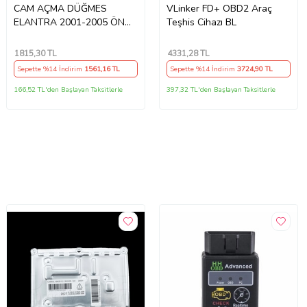
CAM AÇMA DÜĞMES
VLinker FD+ OBD2 Araç
ELANTRA 2001-2005 ÖN
Teşhis Cihazı BL
SOL
1815
,30 TL
4331
,28 TL
Sepette %14 İndirim
1561
,16 TL
Sepette %14 İndirim
3724
,90 TL
166,52 TL'den Başlayan Taksitlerle
397,32 TL'den Başlayan Taksitlerle