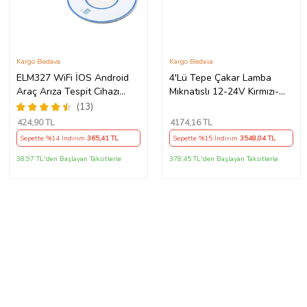
Kargo Bedava
Kargo Bedava
ELM327 WiFi İOS Android
4'Lü Tepe Çakar Lamba
Araç Arıza Tespit Cihazı
Mıknatıslı 12-24V Kırmızı-
OBD2 V1.5
Mavi 59 Cm / Lapa116
(13)
424
,90 TL
4174
,16 TL
Sepette %14 İndirim
365
,41 TL
Sepette %15 İndirim
3548
,04 TL
38,97 TL'den Başlayan Taksitlerle
378,45 TL'den Başlayan Taksitlerle