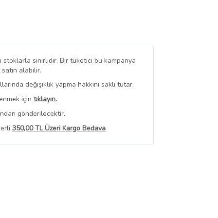
stoklarla sınırlıdır. Bir tüketici bu kampanya
tın alabilir.
arında değişiklik yapma hakkını saklı tutar.
renmek için
tıklayın.
ından gönderilecektir.
erli
350,00 TL Üzeri Kargo Bedava
 Görüntüle
iyat bilgileri, satıcı tarafından