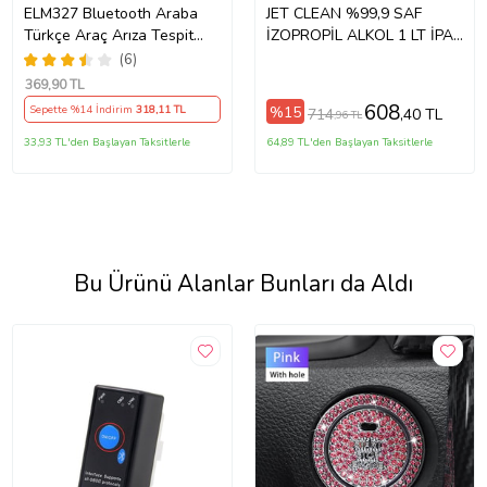
ELM327 Bluetooth Araba
JET CLEAN %99,9 SAF
Türkçe Araç Arıza Tespit
İZOPROPİL ALKOL 1 LT İPA
Cihazı Vers. 2.1
İSOPROPİL
(6)
369
,90 TL
608
%15
Sepette %14 İndirim
318
,11 TL
714
,40 TL
,96 TL
33,93 TL'den Başlayan Taksitlerle
64,89 TL'den Başlayan Taksitlerle
Bu Ürünü Alanlar Bunları da Aldı