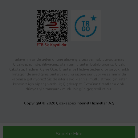
Türkiye’nin önde gelen online alışveriş sitesi ve mobil uygulaması
Çiçeksepeti’nde, ihtiyacınız olan tüm ürünleri bulabilirsiniz. Çiçek,
Çikolata, Hediye, Kişiye Özel Ürünler ve Hediye Setleri gibi birçok farklı
kategoride aradığınız binlerce ürünü sizlere sunuyor ve zamanında
kapınıza getiriyoruz! Siz de ister sevdiklerinizi mutlu etmek için, ister
kendiniz için sipariş verebilir; Çiçeksepeti Extra’nın fırsatlarla dolu
dünyasıyla tanışarak mutlu bir gün geçirebilirsiniz.
Copyright © 2026 Çiçeksepeti İnternet Hizmetleri A.Ş
Sepete Ekle