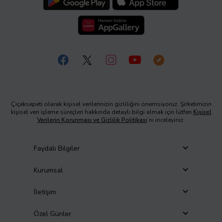
Çiçeksepeti olarak kişisel verilerinizin gizliliğini önemsiyoruz. Şirketimizin
kişisel veri işleme süreçleri hakkında detaylı bilgi almak için lütfen
Kişisel
Verilerin Korunması ve Gizlilik Politikası
’nı inceleyiniz.
Faydalı Bilgiler
Kurumsal
İletişim
Özel Günler