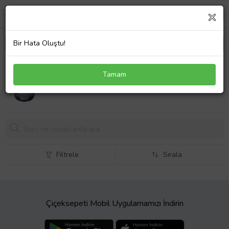
Bir Hata Oluştu!
Outwell Pegasus Solar Lantern Güneş Enerjili ve
Tamam
USB Kamp Lambası
1999,
00 TL
Filtrele
Sırala
Çiçeksepeti Mobil Uygulamamızı İndirin