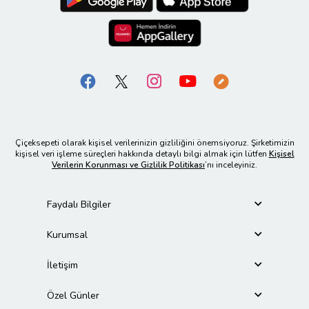
Çiçeksepeti olarak kişisel verilerinizin gizliliğini önemsiyoruz. Şirketimizin
kişisel veri işleme süreçleri hakkında detaylı bilgi almak için lütfen
Kişisel
Verilerin Korunması ve Gizlilik Politikası
’nı inceleyiniz.
Faydalı Bilgiler
Kurumsal
İletişim
Özel Günler