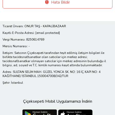
Hata Bildir
Ticaret Ünvanı: ONUR TAŞ - KAPALİBAZAAR
Kayıtlı E-Posta Adresi:
[email protected]
Vergi Numarası: 8250614769
Mersis Numarası: -
İletişim: Satıcının Çiçeksepeti tarafından teyit edilmiş iletişim bilgileri ile
birlikte tacir/esnaf/sanatkar olan satıcılar için merkez adresi;
tacir/esnaf/sanatkar olmayan satıcılar için merkez adresinin bulunduğu il
bilgisi, ad, soyad ve T.C. kimlik numarası kayıt altında bulunmaktadır.
Adres: SULTAN SELİM MAH. GÜZEL YONCA SK. NO: 16 İÇ KAPI NO: 4
KAĞITHANE/ İSTANBUL 1500047008/342/TUR
Şehir: İstanbul
Çiçeksepeti Mobil Uygulamamızı İndirin