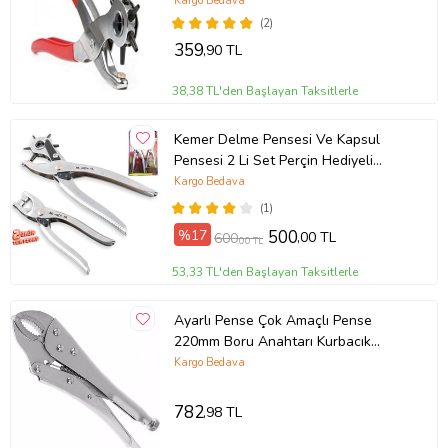
Kargo Bedava
(2)
359
,90 TL
38,38 TL'den Başlayan Taksitlerle
Kemer Delme Pensesi Ve Kapsul
Pensesi 2 Li Set Perçin Hediyeli
Perçin Makinası Kemer Delici
Kargo Bedava
(1)
%17
500
,00 TL
600
,00 TL
53,33 TL'den Başlayan Taksitlerle
Ayarlı Pense Çok Amaçlı Pense
220mm Boru Anahtarı Kurbacık
Anahtar Çok Amaçlı
Kargo Bedava
782
,98 TL