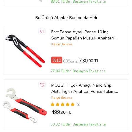
83,51 TL'den Başlayan Taksitlerle
Bu Ürünü Alanlar Bunları da Aldı
Fort Pense Ayarlı Pense 10 Inç
Somun Papağan Musluk Anahtarı
Izoleli 250 Mm
Kargo Bedava
%18
730
,00 TL
888
,00 TL
77,86 TL'den Başlayan Taksitlerle
MOBGİFT Çok Amaçlı Nano Grip
Akıllı İngiliz Anahtarı Pense Takımı
Seti
Kargo Bedava
(2)
499
,90 TL
53,32 TL'den Başlayan Taksitlerle