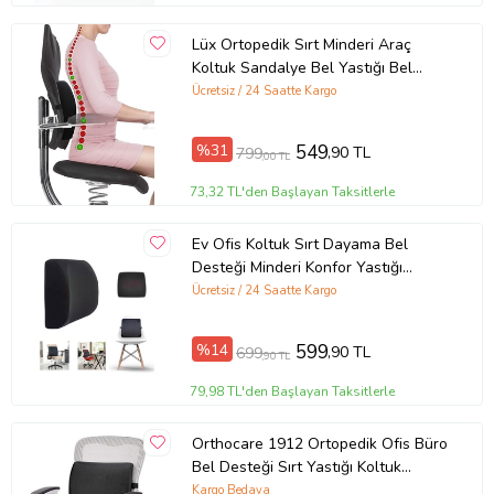
Lüx Ortopedik Sırt Minderi Araç
Koltuk Sandalye Bel Yastığı Bel
Desteği Bel Minderi
Ücretsiz / 24 Saatte Kargo
%31
549
,90 TL
799
,00 TL
73,32 TL'den Başlayan Taksitlerle
Ev Ofis Koltuk Sırt Dayama Bel
Desteği Minderi Konfor Yastığı
Sandalye Aksesuarı
Ücretsiz / 24 Saatte Kargo
%14
599
,90 TL
699
,90 TL
79,98 TL'den Başlayan Taksitlerle
Orthocare 1912 Ortopedik Ofis Büro
Bel Desteği Sırt Yastığı Koltuk
Minderi Medikal Destekleyici Yastık
Kargo Bedava