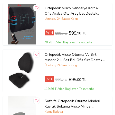
Ortopedik Visco Sandalye Koltuk
Ofis Araba Oto Araç Bel Destek
Yastığı Sırt Desteği Minderi
Ücretsiz / 24 Saatte Kargo
%14
599
,90 TL
699
,90 TL
79,98 TL'den Başlayan Taksitlerle
Ortopedik Visco Oturma Ve Sırt
Minder 2 'li Set Bel Ofis Sırt Destek
Yastığı
Ücretsiz / 24 Saatte Kargo
%10
899
,00 TL
999
,00 TL
119,86 TL'den Başlayan Taksitlerle
Softlife Ortopedik Oturma Minderi
Kuyruk Sokumu Visco Minder
45x34x7 cm
Kargo Bedava