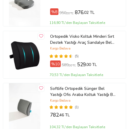
%8
876
,02 TL
950
,00 TL
116,80 TL'den Başlayan Taksitlerle
Ortopedik Visko Koltuk Minderi Sırt
Destek Yastığı Araç Sandalye Bel
Sırt Desteği Yastığı Minderi
Kargo Bedava
(5)
%10
529
,00 TL
589
,00 TL
70,53 TL'den Başlayan Taksitlerle
Softlife Ortopedik Sünger Bel
Yastığı Ofis Araba Koltuk Yastığı Bel
Destek Minderi 35x34x12 cm
Kargo Bedava
(1)
782
,46 TL
104,32 TL'den Başlayan Taksitlerle