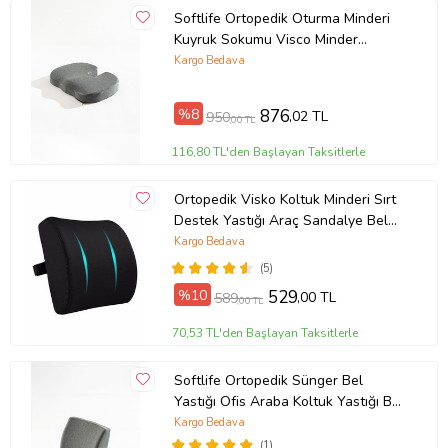
Softlife Ortopedik Oturma Minderi
Kuyruk Sokumu Visco Minder
45x34x7 cm
Kargo Bedava
%8
876
,02 TL
950
,00 TL
116,80 TL'den Başlayan Taksitlerle
Ortopedik Visko Koltuk Minderi Sırt
Destek Yastığı Araç Sandalye Bel
Sırt Desteği Yastığı Minderi
Kargo Bedava
(5)
%10
529
,00 TL
589
,00 TL
70,53 TL'den Başlayan Taksitlerle
Softlife Ortopedik Sünger Bel
Yastığı Ofis Araba Koltuk Yastığı Bel
Destek Minderi 35x34x12 cm
Kargo Bedava
(1)