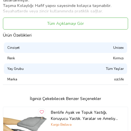
tasarlanmıştır.
Taşıma Kolaylığı: Hafif yapısı sayesinde kolayca taşınabilir.
Seyahatlerde veya zincir kullanımında pratiklik sağlar.
Hijyenik: Çoğu kol destek yastığı, dış yüzeyi kolayca temizlenebilen
ya da çıkarılabilir kılıfla tasarlanmıştır. Bu, hijyen açısından
Tüm Açıklamayı Gör
önemlidir.
Kol destek yastığı, kullanıcının kol ve omuz bölgesindeki ağrı ve
Ürün Özellikleri
rahatsızlığı azaltabilmek için etkili bir yardımcı araçtır. İyi bir destek
sunarak, genel konfor ve yaşam kalitesini artırmaya yardımcı
Cinsiyet
Unisex
olabilir.
Boyutları :
Renk
Kırmızı
18 cm yükseklik
40 cm boy
Yaş Grubu
Tüm Yaşlar
15 cm en
Marka
ozclife
Ürün Kodu:
kcm25374349
İlginizi Çekebilecek Benzer Seçenekler
Benlife Ayak ve Topuk Yastığı,
Koruyucu Yastık. Yaralar ve Ameliyat
sonrası için Ayak Yastığı -Gri
Kargo Bedava