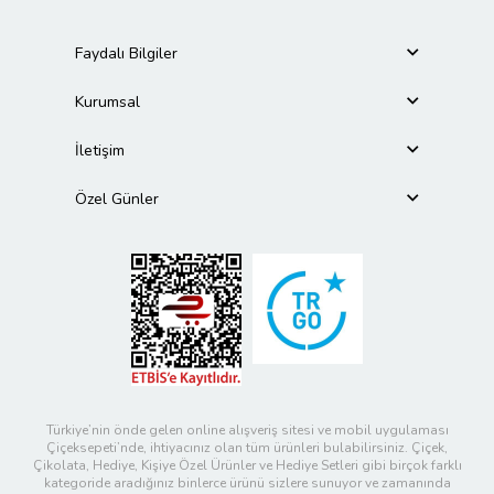
Faydalı Bilgiler
Kurumsal
İletişim
Özel Günler
Türkiye’nin önde gelen online alışveriş sitesi ve mobil uygulaması
Çiçeksepeti’nde, ihtiyacınız olan tüm ürünleri bulabilirsiniz. Çiçek,
Çikolata, Hediye, Kişiye Özel Ürünler ve Hediye Setleri gibi birçok farklı
kategoride aradığınız binlerce ürünü sizlere sunuyor ve zamanında