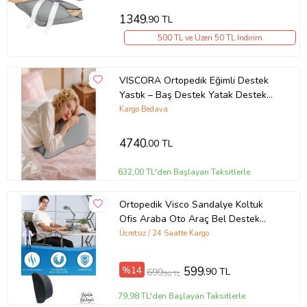
1349
,90 TL
500 TL ve Üzeri 50 TL İndirim
VISCORA Ortopedik Eğimli Destek
Yastık – Baş Destek Yatak Destek
23x50x40
Kargo Bedava
4740
,00 TL
632,00 TL'den Başlayan Taksitlerle
Ortopedik Visco Sandalye Koltuk
Ofis Araba Oto Araç Bel Destek
Yastığı Sırt Desteği Minderi
Ücretsiz / 24 Saatte Kargo
%14
599
,90 TL
699
,90 TL
79,98 TL'den Başlayan Taksitlerle