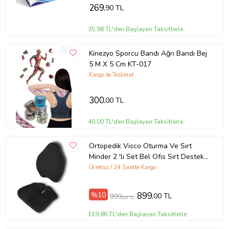
269
,90 TL
35,98 TL'den Başlayan Taksitlerle
Kinezyo Sporcu Bandı Ağrı Bandı Bej
5 M X 5 Cm KT-017
Kargo ile Teslimat
300
,00 TL
40,00 TL'den Başlayan Taksitlerle
Ortopedik Visco Oturma Ve Sırt
Minder 2 'li Set Bel Ofis Sırt Destek
Yastığı
Ücretsiz / 24 Saatte Kargo
%10
899
,00 TL
999
,00 TL
119,86 TL'den Başlayan Taksitlerle