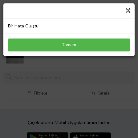
Bir Hata Oluştu!
özdilek plaj havlusu cannes kdf 90*160 cm
Tamam
702,
36 TL
Filtrele
Sırala
Çiçeksepeti Mobil Uygulamamızı İndirin