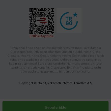
Türkiye’nin önde gelen online alışveriş sitesi ve mobil uygulaması
Çiçeksepeti’nde, ihtiyacınız olan tüm ürünleri bulabilirsiniz. Çiçek,
Çikolata, Hediye, Kişiye Özel Ürünler ve Hediye Setleri gibi birçok farklı
kategoride aradığınız binlerce ürünü sizlere sunuyor ve zamanında
kapınıza getiriyoruz! Siz de ister sevdiklerinizi mutlu etmek için, ister
kendiniz için sipariş verebilir; Çiçeksepeti Extra’nın fırsatlarla dolu
dünyasıyla tanışarak mutlu bir gün geçirebilirsiniz.
Copyright © 2026 Çiçeksepeti İnternet Hizmetleri A.Ş
Sepete Ekle