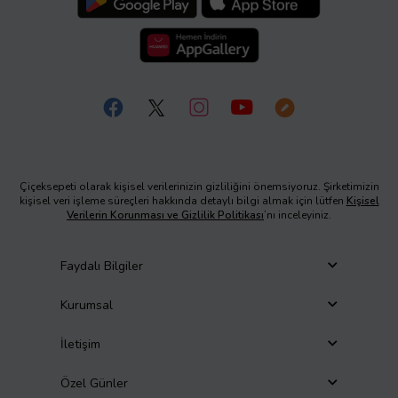
Çiçeksepeti olarak kişisel verilerinizin gizliliğini önemsiyoruz. Şirketimizin
kişisel veri işleme süreçleri hakkında detaylı bilgi almak için lütfen
Kişisel
Verilerin Korunması ve Gizlilik Politikası
’nı inceleyiniz.
Faydalı Bilgiler
Kurumsal
İletişim
Özel Günler