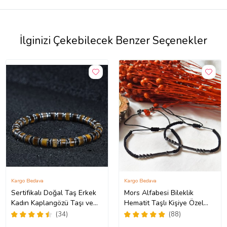
İlginizi Çekebilecek Benzer Seçenekler
Kargo Bedava
Kargo Bedava
Sertifikalı Doğal Taş Erkek
Mors Alfabesi Bileklik
Kadın Kaplangözü Taşı ve
Hematit Taşlı Kişiye Özel
Hematit Özel Tasarım
Sevgili Çift Bilekliği
(34)
(88)
Hediye 6mm Bileklik