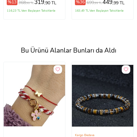
319
449
%13
%36
368
699
,90 TL
,99 TL
,90 TL
,99 TL
116,23 TL'den Başlayan Taksitlerle
163,49 TL'den Başlayan Taksitlerle
Bu Ürünü Alanlar Bunları da Aldı
Kargo Bedava