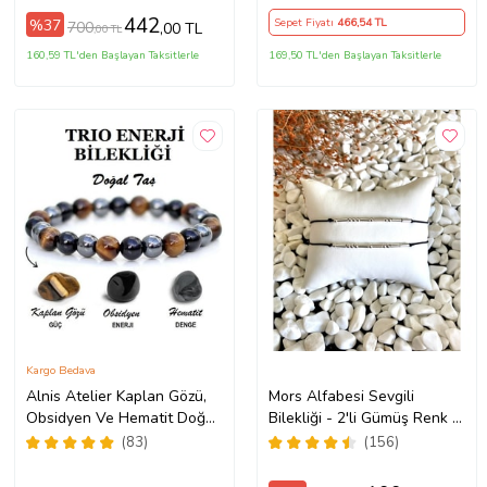
442
%37
Sepet Fiyatı
466
,54 TL
700
,00 TL
,00 TL
160,59 TL'den Başlayan Taksitlerle
169,50 TL'den Başlayan Taksitlerle
Kargo Bedava
Alnis Atelier Kaplan Gözü,
Mors Alfabesi Sevgili
Obsidyen Ve Hematit Doğal
Bilekliği - 2'li Gümüş Renk +
Taş Erkek Bileklik (KAHVE-
(1 Adet Hediye Bileklik)
(83)
(156)
BRONZ)