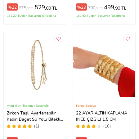
529
499
%22
%29
675
700
,00 TL
,90 TL
,00 TL
,90 TL
192,20 TL'den Başlayan Taksitlerle
181,63 TL'den Başlayan Taksitlerle
Aynı Gün Teslimat Seçeneği
Kargo Bedava
Zirkon Taşlı Ayarlanabilir
22 AYAR ALTIN KAPLAMA
Kadın Baget Su Yolu Bileklik
İNCE ÇİZGİLİ 1.5 CM
(Gold)
İMİTASYON BİLEZİK
(1)
(16)