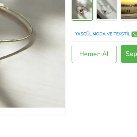
YASGÜL MODA VE TEKSTİL
9,
Sep
Hemen Al