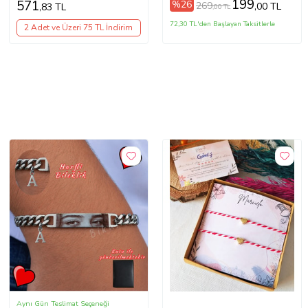
199
571
%26
269
,00 TL
,83 TL
,00 TL
72,30 TL'den Başlayan Taksitlerle
2 Adet ve Üzeri 75 TL İndirim
Aynı Gün Teslimat Seçeneği