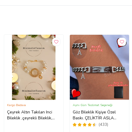
Kargo Bedava
Aynı Gün Teslimat Seçeneği
Çeyrek Altın Takılan Inci
Göz Bileklik Kişiye Özel
Bileklik ,çeyrekli Bileklik,
Baskı. ÇELİKTİR ASLA
Incili zirkon kalp taşlı kadın
PASLANMAZ
(433)
hediye bileklik