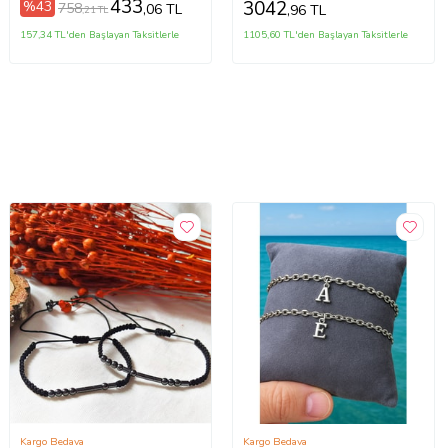
433
3042
%43
758
,06 TL
,96 TL
,21 TL
157,34 TL'den Başlayan Taksitlerle
1105,60 TL'den Başlayan Taksitlerle
Kargo Bedava
Kargo Bedava