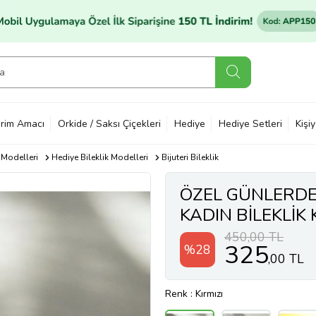
rim Amacı
Orkide / Saksı Çiçekleri
Hediye
Hediye Setleri
Kişi
 Modelleri
Hediye Bileklik Modelleri
Bijuteri Bileklik
ÖZEL GÜNLERDE 
KADIN BİLEKLİK 
(Kırmızı)
450,00 TL
325
%28
,00 TL
Renk
: Kırmızı