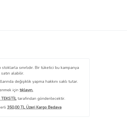
stoklarla sınırlıdır. Bir tüketici bu kampanya
tın alabilir.
arında değişiklik yapma hakkını saklı tutar.
renmek için
tıklayın.
 TEKSTİL
tarafından gönderilecektir.
erli
350,00 TL Üzeri Kargo Bedava
 Görüntüle
iyat bilgileri, satıcı tarafından