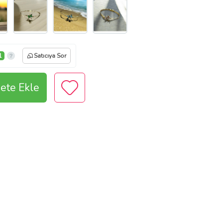
1
Satıcıya Sor
ete Ekle