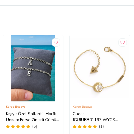
Kargo Bedava
Kargo Bedava
Kişiye Özel Sallantılı Harfli
Guess
Unisex Forse Zincirli Gümüş
JGUJUBB01197JWYGS
Renk Çift Bilekliği eck09c
Bayan Bileklik
(5)
(1)
(Metal)