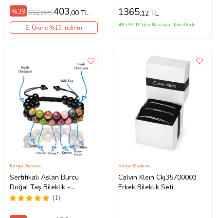
403
1365
%39
662
,00 TL
,12 TL
,25 TL
495,99 TL'den Başlayan Taksitlerle
2. Ürüne %15 İndirim
Kargo Bedava
Kargo Bedava
Sertifikalı Aslan Burcu
Calvin Klein Ckj35700003
Doğal Taş Bileklik -
Erkek Bileklik Seti
Makrome (Çok Renkli)
(1)