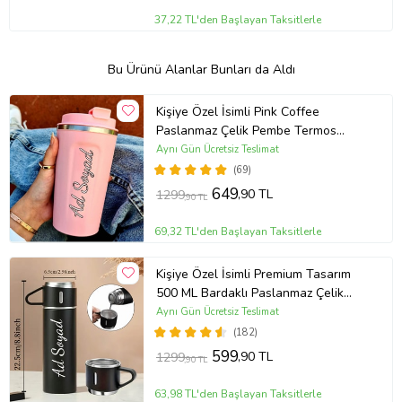
37,22 TL'den Başlayan Taksitlerle
Bu Ürünü Alanlar Bunları da Aldı
Kişiye Özel İsimli Pink Coffee
Paslanmaz Çelik Pembe Termos
Bardak
Aynı Gün Ücretsiz Teslimat
(69)
649
,90 TL
1299
,90 TL
69,32 TL'den Başlayan Taksitlerle
Kişiye Özel İsimli Premium Tasarım
500 ML Bardaklı Paslanmaz Çelik
Siyah Termos
Aynı Gün Ücretsiz Teslimat
(182)
599
,90 TL
1299
,90 TL
63,98 TL'den Başlayan Taksitlerle