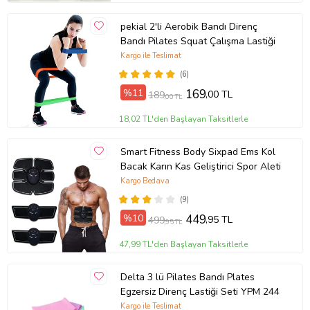
pekial 2'li Aerobik Bandı Direnç
Bandı Pilates Squat Çalışma Lastiği
Kargo ile Teslimat
(6)
%11
169
,00 TL
189
,00 TL
18,02 TL'den Başlayan Taksitlerle
Smart Fitness Body Sixpad Ems Kol
Bacak Karın Kas Geliştirici Spor Aleti
Kargo Bedava
(9)
%10
449
,95 TL
499
,95 TL
47,99 TL'den Başlayan Taksitlerle
Delta 3 lü Pilates Bandı Plates
Egzersiz Direnç Lastiği Seti YPM 244
Kargo ile Teslimat