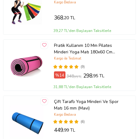
Kargo Bedava
368
,20 TL
39,27 TL'den Başlayan Taksitlerle
Pratik Kullanım 10 Mm Pilates
Minderi Yoga Matı 180x60 Cm
Pembe
Kargo ile Teslimat
(9)
%14
298
,95 TL
348
,95 TL
31,88 TL'den Başlayan Taksitlerle
Çift Taraflı Yoga Minderi Ve Spor
Matı 16 mm (Mavi)
Kargo Bedava
(6)
449
,99 TL