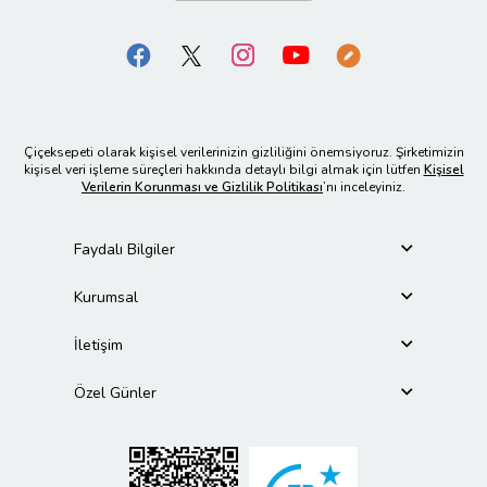
Çiçeksepeti olarak kişisel verilerinizin gizliliğini önemsiyoruz. Şirketimizin
kişisel veri işleme süreçleri hakkında detaylı bilgi almak için lütfen
Kişisel
Verilerin Korunması ve Gizlilik Politikası
’nı inceleyiniz.
Faydalı Bilgiler
Kurumsal
İletişim
Özel Günler