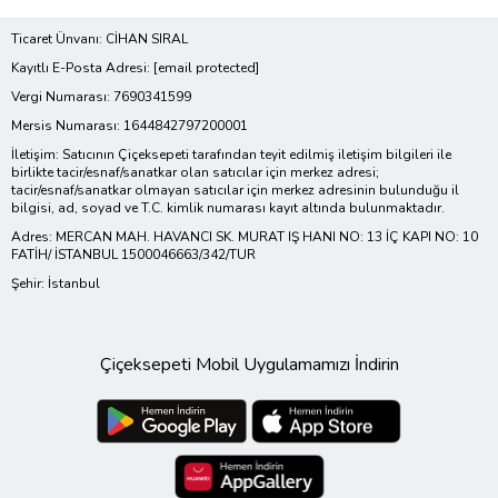
Ticaret Ünvanı: CİHAN SIRAL
Kayıtlı E-Posta Adresi:
[email protected]
Vergi Numarası: 7690341599
Mersis Numarası: 1644842797200001
İletişim: Satıcının Çiçeksepeti tarafından teyit edilmiş iletişim bilgileri ile
birlikte tacir/esnaf/sanatkar olan satıcılar için merkez adresi;
tacir/esnaf/sanatkar olmayan satıcılar için merkez adresinin bulunduğu il
bilgisi, ad, soyad ve T.C. kimlik numarası kayıt altında bulunmaktadır.
Adres: MERCAN MAH. HAVANCI SK. MURAT IŞ HANI NO: 13 İÇ KAPI NO: 10
FATİH/ İSTANBUL 1500046663/342/TUR
Şehir: İstanbul
Çiçeksepeti Mobil Uygulamamızı İndirin