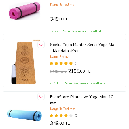
Kargo ile Teslimat
349
,00 TL
37,22 TL'den Başlayan Taksitlerle
Seeka Yoga Mantar Serisi Yoga Matı
- Mandala (Krem)
Kargo Bedava
(1)
2195
,00 TL
3195
,00 TL
234,13 TL'den Başlayan Taksitlerle
EsdaStore Pilates ve Yoga Matı 10
mm
Kargo ile Teslimat
(1)
349
,00 TL