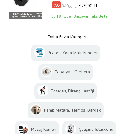
%6
329
,90 TL
349
,90 TL
35,18 TL'den Başlayan Taksitlerle
Daha Fazla Kategori
Pilates, Yoga Matı, Minderi
Papatya - Gerbera
Egzersiz, Direnç Lastiği
Kamp Matara, Termos, Bardak
Masaj Kemeri
Çalışma İstasyonu