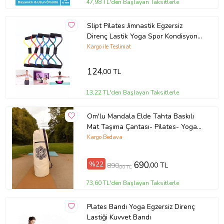
47,98 TL'den Başlayan Taksitlerle
Slipt Pilates Jimnastik Egzersiz
Direnç Lastik Yoga Spor Kondisyon
Aerobik Bandı
Kargo ile Teslimat
124
,00 TL
13,22 TL'den Başlayan Taksitlerle
Om'lu Mandala Elde Tahta Baskılı
Mat Taşıma Çantası- Pilates- Yoga-
Spor Matı- Spor Çanta
Kargo Bedava
%22
690
,00 TL
890
,00 TL
73,60 TL'den Başlayan Taksitlerle
Plates Bandı Yoga Egzersiz Direnç
Lastiği Kuvvet Bandı