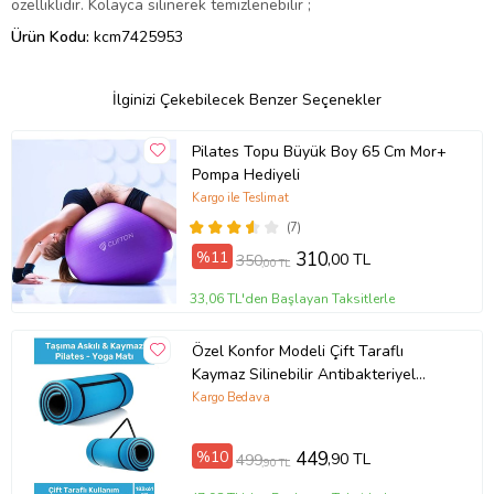
özelliklidir. Kolayca silinerek temizlenebilir ;
Ürün Kodu:
kcm7425953
İlginizi Çekebilecek Benzer Seçenekler
Pilates Topu Büyük Boy 65 Cm Mor+
Pompa Hediyeli
Kargo ile Teslimat
(7)
%11
310
,00 TL
350
,00 TL
33,06 TL'den Başlayan Taksitlerle
Özel Konfor Modeli Çift Taraflı
Kaymaz Silinebilir Antibakteriyel
Yoga Meditasyon Minderi 16mm Mat
Kargo Bedava
%10
449
,90 TL
499
,90 TL