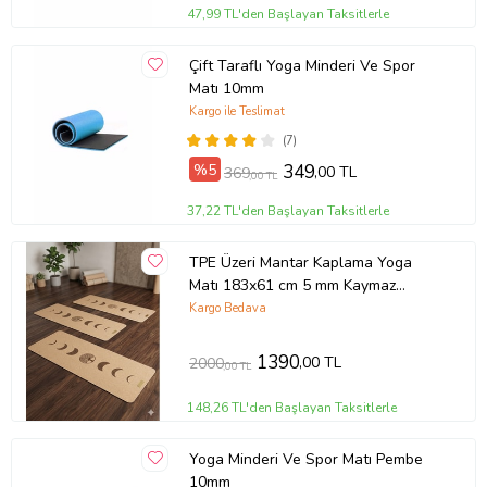
47,99 TL'den Başlayan Taksitlerle
Çift Taraflı Yoga Minderi Ve Spor
Matı 10mm
Kargo ile Teslimat
(7)
%5
349
,00 TL
369
,00 TL
37,22 TL'den Başlayan Taksitlerle
TPE Üzeri Mantar Kaplama Yoga
Matı 183x61 cm 5 mm Kaymaz
Pilates ve Fitness Matı
Kargo Bedava
1390
,00 TL
2000
,00 TL
148,26 TL'den Başlayan Taksitlerle
Yoga Minderi Ve Spor Matı Pembe
10mm