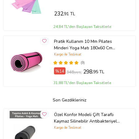
232
,91 TL
24,84 TL'den Başlayan Taksitlerle
Pratik Kullanım 10 Mm Pilates
Minderi Yoga Matı 180x60 Cm
Pembe
Kargo ile Teslimat
(9)
%14
298
,95 TL
348
,95 TL
31,88 TL'den Başlayan Taksitlerle
Son Gezdikleriniz
Özel Konfor Modeli Çift Taraflı
Kaymaz Silinebilir Antibakteriyel
Yoga Meditasyon Minderi 6,5mm Mat
Kargo ile Teslimat