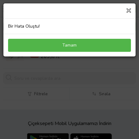
Bir Hata Oluştu!
Özel Kutusunda Çelik Balon Harf Kolye - G
Tamam
299,90 TL
%10
269,
90 TL
Filtrele
Sırala
Çiçeksepeti Mobil Uygulamamızı İndirin