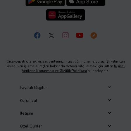
Çiçeksepeti olarak kişisel verilerinizin gizliliğini önemsiyoruz. Şirketimizin
kişisel veri işleme süreçleri hakkında detaylı bilgi almak için lütfen
Kişisel
Verilerin Korunması ve Gizlilik Politikası
’nı inceleyiniz.
Faydalı Bilgiler
Kurumsal
İletişim
Özel Günler