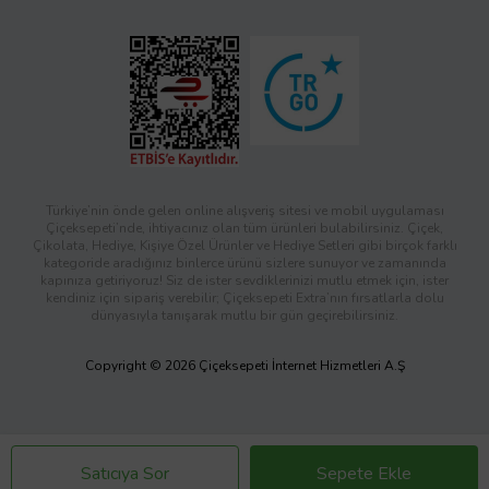
Türkiye’nin önde gelen online alışveriş sitesi ve mobil uygulaması
Çiçeksepeti’nde, ihtiyacınız olan tüm ürünleri bulabilirsiniz. Çiçek,
Çikolata, Hediye, Kişiye Özel Ürünler ve Hediye Setleri gibi birçok farklı
kategoride aradığınız binlerce ürünü sizlere sunuyor ve zamanında
kapınıza getiriyoruz! Siz de ister sevdiklerinizi mutlu etmek için, ister
kendiniz için sipariş verebilir; Çiçeksepeti Extra’nın fırsatlarla dolu
dünyasıyla tanışarak mutlu bir gün geçirebilirsiniz.
Copyright © 2026 Çiçeksepeti İnternet Hizmetleri A.Ş
Satıcıya Sor
Sepete Ekle