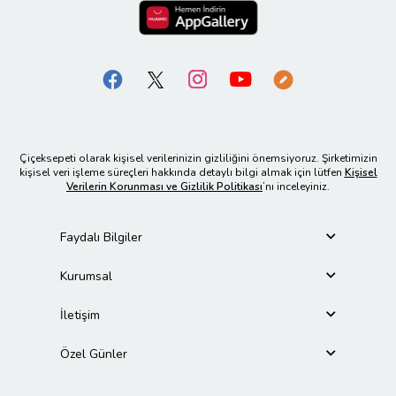
Çiçeksepeti olarak kişisel verilerinizin gizliliğini önemsiyoruz. Şirketimizin
kişisel veri işleme süreçleri hakkında detaylı bilgi almak için lütfen
Kişisel
Verilerin Korunması ve Gizlilik Politikası
’nı inceleyiniz.
Faydalı Bilgiler
Kurumsal
İletişim
Özel Günler