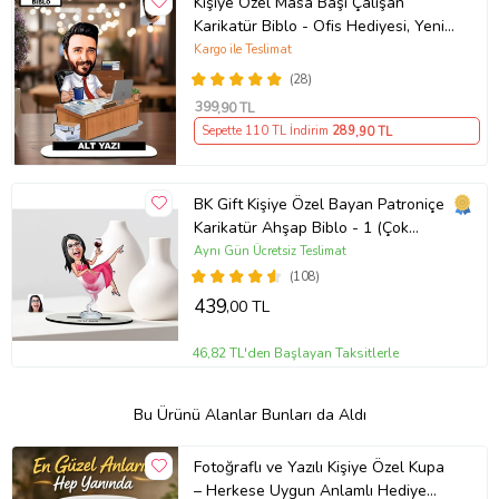
Kişiye Özel Masa Başı Çalışan
Karikatür Biblo - Ofis Hediyesi, Yeni
İş Hediyesi, Yöneticiye Özel Hediye
Kargo ile Teslimat
(28)
399
,90 TL
Sepette 110 TL İndirim
289
,90 TL
BK Gift Kişiye Özel Bayan Patroniçe
Karikatür Ahşap Biblo - 1 (Çok
Renkli)
Aynı Gün Ücretsiz Teslimat
(108)
439
,00 TL
46,82 TL'den Başlayan Taksitlerle
Bu Ürünü Alanlar Bunları da Aldı
Fotoğraflı ve Yazılı Kişiye Özel Kupa
– Herkese Uygun Anlamlı Hediye