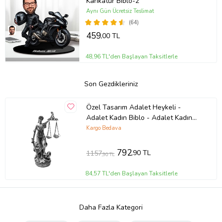
Karikatür Biblo-2
Aynı Gün Ücretsiz Teslimat
(64)
459
,00 TL
48,96 TL'den Başlayan Taksitlerle
Son Gezdikleriniz
Özel Tasarım Adalet Heykeli -
Adalet Kadın Biblo - Adalet Kadın
Figür
Kargo Bedava
792
,90 TL
1157
,90 TL
84,57 TL'den Başlayan Taksitlerle
Daha Fazla Kategori