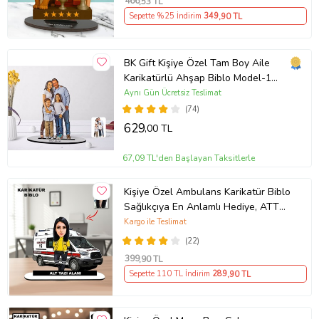
466
,53 TL
Sepette %25 İndirim
349
,90 TL
BK Gift Kişiye Özel Tam Boy Aile
Karikatürlü Ahşap Biblo Model-1
(Beyaz)
Aynı Gün Ücretsiz Teslimat
(74)
629
,00 TL
67,09 TL'den Başlayan Taksitlerle
Kişiye Özel Ambulans Karikatür Biblo
Sağlıkçıya En Anlamlı Hediye, ATT
teknisyeni hediyesi
Kargo ile Teslimat
(22)
399
,90 TL
Sepette 110 TL İndirim
289
,90 TL