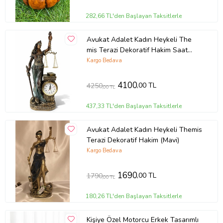
282,66 TL'den Başlayan Taksitlerle
Avukat Adalet Kadın Heykeli The
mis Terazi Dekoratif Hakim Saat
(Mavi-Gold)
Kargo Bedava
4100
,00 TL
4250
,00 TL
437,33 TL'den Başlayan Taksitlerle
Avukat Adalet Kadın Heykeli Themis
Terazi Dekoratif Hakim (Mavi)
Kargo Bedava
1690
,00 TL
1790
,00 TL
180,26 TL'den Başlayan Taksitlerle
Kişiye Özel Motorcu Erkek Tasarımlı