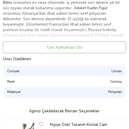
Biblo
ürünümüz ev veya ofisinizde, iş yerinizde son derece şık bir
süs eşyası olarak kullanıma uygundur.
Adalet Kadın Figür
ürünümüz Almanya'dan ithal edilen birinci sınıf polyester
dökümdür. Son derece dayanıklıdır. El işçiliği ile özenerek
boyanmıştır. (Ürünlerimiz Fransa'dan ithal edilen birinci sınıf
premium boyalar ile statik olarak boyanmıştır.) Boyaya batırılıp
çıkarılan düz renk replika ürünlerle kıyaslamayınız. Eskitme tekniği
ile fırın boya olduğu için uzun ömürlüdür ve renginde solma,
dökülme ya da kararma olmaz. Sağlığa zararlı herhangi bir madde
Tüm Açıklamayı Gör
içermemektedir. Son derece şık bir hediye tercihidir.
Ürün Özellikleri
Ürün Kodu:
kc3045687
Cinsiyet
Unisex
Renk
Gümüş
Materyal
Polyester
İlginizi Çekebilecek Benzer Seçenekler
Kişiye Özel Tasarım Kristal Cam