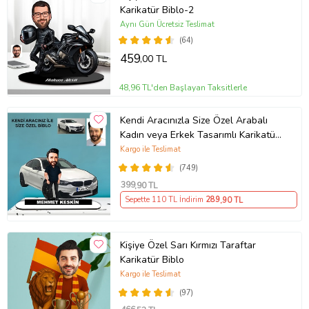
Karikatür Biblo-2
Aynı Gün Ücretsiz Teslimat
(64)
459
,00 TL
48,96 TL'den Başlayan Taksitlerle
Kendi Aracınızla Size Özel Arabalı
Kadın veya Erkek Tasarımlı Karikatür
Biblo , Babalar Günü Hediyesi,
Kargo ile Teslimat
Erkeğe Hediye, Rent A Car Hediyesi
(749)
399
,90 TL
Sepette 110 TL İndirim
289
,90 TL
Kişiye Özel Sarı Kırmızı Taraftar
Karikatür Biblo
Kargo ile Teslimat
(97)