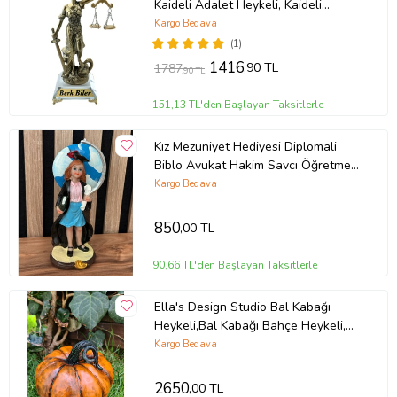
Kaideli Adalet Heykeli, Kaideli
Adalet Heykel, Cam Kaideli Adalet
Kargo Bedava
Biblo, Cam Adalet Biblosu, Kristal
(1)
Themis Heykeli, Masa Heykeli,
1416
,90 TL
1787
,90 TL
Kaideli Themis Biblo, Ofis Biblo,
Hediye Heykel, Ofis Hediyesi
151,13 TL'den Başlayan Taksitlerle
Kız Mezuniyet Hediyesi Diplomali
Biblo Avukat Hakim Savcı Öğretmen
Doktor Dekoratif Kız Biblo
Kargo Bedava
850
,00 TL
90,66 TL'den Başlayan Taksitlerle
Ella's Design Studio Bal Kabağı
Heykeli,Bal Kabağı Bahçe Heykeli,
Bahçe Dekor, Yeni Yıl Hediyesi
Kargo Bedava
2650
,00 TL