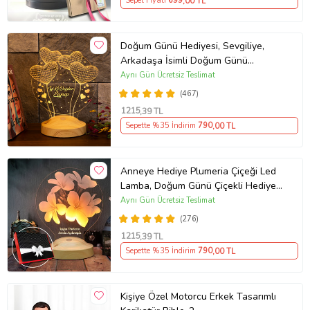
Sepet Fiyatı
699
,00 TL
Doğum Günü Hediyesi, Sevgiliye,
Arkadaşa İsimli Doğum Günü
Hediyesi, Kişiye Özel Balon Kalpler
Aynı Gün Ücretsiz Teslimat
Kişiye Özel 3D Led Lamba
(467)
1215
,39 TL
Sepette %35 İndirim
790
,00 TL
Anneye Hediye Plumeria Çiçeği Led
Lamba, Doğum Günü Çiçekli Hediye,
Kişiye Özel İsimli Hediye
Aynı Gün Ücretsiz Teslimat
(276)
1215
,39 TL
Sepette %35 İndirim
790
,00 TL
Kişiye Özel Motorcu Erkek Tasarımlı