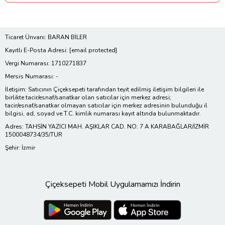
Ticaret Ünvanı: BARAN BİLER
Kayıtlı E-Posta Adresi:
[email protected]
Vergi Numarası: 1710271837
Mersis Numarası: -
İletişim: Satıcının Çiçeksepeti tarafından teyit edilmiş iletişim bilgileri ile
birlikte tacir/esnaf/sanatkar olan satıcılar için merkez adresi;
tacir/esnaf/sanatkar olmayan satıcılar için merkez adresinin bulunduğu il
bilgisi, ad, soyad ve T.C. kimlik numarası kayıt altında bulunmaktadır.
Adres: TAHSİN YAZICI MAH. AŞIKLAR CAD. NO: 7 A KARABAĞLAR/İZMİR
1500048734/35/TUR
Şehir: İzmir
Çiçeksepeti Mobil Uygulamamızı İndirin