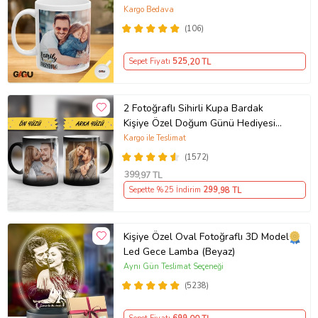
Porselen Baskılı Kupa (Beyaz)
Kargo Bedava
(106)
Sepet Fiyatı
525
,20 TL
2 Fotoğraflı Sihirli Kupa Bardak
Kişiye Özel Doğum Günü Hediyesi
Sevgiliye Hediye Anneye Babaya
Kargo ile Teslimat
Ablaya Abiye Kız Erkek Kardeşe
(1572)
Arkadaşa Resimli Günü Yıl Dönümü
399
,97 TL
Hediyesi
Sepette %25 İndirim
299
,98 TL
Kişiye Özel Oval Fotoğraflı 3D Model
Led Gece Lamba (Beyaz)
Aynı Gün Teslimat Seçeneği
(5238)