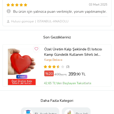
03 Mart 2025
Bu ürün için yalnızca puan verilmiştir, yorum yapılmamıştır.
Hulusi gümüşer
İSTANBUL-ANADOLU
Son Gezdikleriniz
Özel Üretim Kalp Şeklinde El Isıtıcısı
Kamp Gündelik Kullanım Sihirli Jel
Isıtıcı Cep Sobası 1 Adet
Kargo Bedava
(3)
%20
399
,90 TL
499
,90 TL
42,65 TL'den Başlayan Taksitlerle
Daha Fazla Kategori