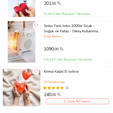
201
,00 TL
21,44 TL'den Başlayan Taksitlerle
Sinbo Fanlı Isıtıcı 2000w Sıcak -
Soğuk ve Yatay - Dikey Kullanıma
Uygun SFH-6940
Kargo Bedava
1090
,00 TL
116,26 TL'den Başlayan Taksitlerle
Kırmızı Kalpli El Isıtıcısı
24 Saatte Kargo
(1)
240
,00 TL
2. Ürüne %5 İndirim