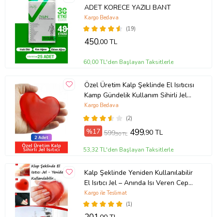
ADET KORECE YAZILI BANT
Kargo Bedava
(19)
450
,00 TL
60,00 TL'den Başlayan Taksitlerle
Özel Üretim Kalp Şeklinde El Isıtıcısı
Kamp Gündelik Kullanım Sihirli Jel
Isıtıcı Cep Sobası 2 Adet
Kargo Bedava
(2)
%17
499
,90 TL
599
,90 TL
53,32 TL'den Başlayan Taksitlerle
Kalp Şeklinde Yeniden Kullanılabilir
El Isıtıcı Jel – Anında Isı Veren Cep
Isıtıcı
Kargo ile Teslimat
(1)