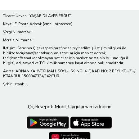
Ticaret Ünvanı: YAŞAR DİLAVER ERGÜT
Kayıtlı E-Posta Adresi:
[email protected]
Vergi Numarası: -
Mersis Numarası: -
İletişim: Satıcının Çiçeksepeti tarafından teyit edilmiş iletişim bilgileri ile
birlikte tacir/esnaf/sanatkar olan satıcılar için merkez adresi;
tacir/esnaf/sanatkar olmayan satıcılar için merkez adresinin bulunduğu il
bilgisi, ad, soyad ve T.C. kimlik numarası kayıt altında bulunmaktadır.
Adres: ADNAN KAHVECİ MAH. SOYLU SK. NO: 4 İÇ KAPI NO: 2 BEYLİKDÜZÜ/
İSTANBUL 1500047324/342/TUR
Şehir: İstanbul
Çiçeksepeti Mobil Uygulamamızı İndirin