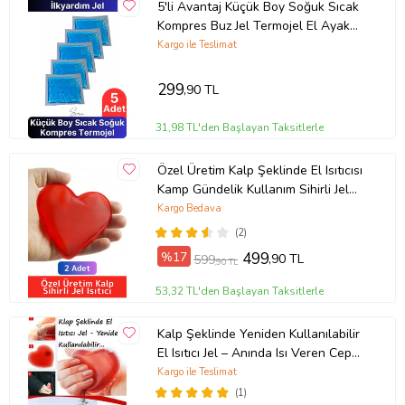
5'li Avantaj Küçük Boy Soğuk Sıcak
Kompres Buz Jel Termojel El Ayak
Diz Ağrı Tekrar Kullanılabilir
Kargo ile Teslimat
299
,90 TL
31,98 TL'den Başlayan Taksitlerle
Özel Üretim Kalp Şeklinde El Isıtıcısı
Kamp Gündelik Kullanım Sihirli Jel
Isıtıcı Cep Sobası 2 Adet
Kargo Bedava
(2)
%17
499
,90 TL
599
,90 TL
53,32 TL'den Başlayan Taksitlerle
Kalp Şeklinde Yeniden Kullanılabilir
El Isıtıcı Jel – Anında Isı Veren Cep
Isıtıcı
Kargo ile Teslimat
(1)