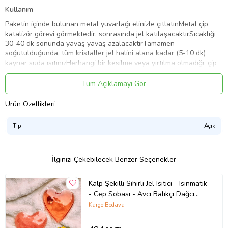
Kullanım
Paketin içinde bulunan metal yuvarlağı elinizle çıtlatınMetal çip
katalizör görevi görmektedir, sonrasında jel katılaşacaktırSıcaklığı
30-40 dk sonunda yavaş yavaş azalacaktırTamamen
soğutulduğunda, tüm kristaller jel halini alana kadar (5-10 dk)
kaynar suda ısıtınızHerhangi bir kesilme veya yırtılma olmadığı, çip
kırılmadığı sürece ısıtıcıyı tekrar tekrar kullanabilirsiniz
Tüm Açıklamayı Gör
Kullanırken Dikkat Edilmesi Gerekenler
Ürünü kullanmanızın
ardından tekrar kaynatarak sıvı hale getirebilir ve tekrar
Ürün Özellikleri
kullanabilirsiniz
Ancak ürünü kaynatmanızın hemen ardından, sıcak halde iken
Tip
Açık
metal pulu çıtlatmayınız
NOT: Ürün kargoda aktiflenmiş olabileceğinden elinize ulaştığında
katı halde olabilir
İlginizi Çekebilecek Benzer Seçenekler
Nasıl Çalışır ?
Sihirli Isıtıcı Jelin içindeki metali çıtlatıyorsunuz.Bu
esnada mikron düzeyinde bir enerji jeli tepkimeye sokuyor, metal
Kalp Şekilli Sihirli Jel Isıtıcı - Isınmatik
çipimiz Katalizör görevi görmektedir.Tepkime sonucunda Sıvı, katı
- Cep Sobası - Avcı Balıkçı Dağcı
hale geçiyor ve bu faz değiştirme esnasında dışarıya ısı veriyor, bu
Kamp El Isıtıcısı - 4 Adet (Kırmızı)
Kargo Bedava
ısı 55 Dereceye kadar çıkıyor ve 30 45 dk süresince tepkime devam
ediyorDaha sonra, katı halde soğumuş Sihirli Isıtıcıyı, kaynatarak,