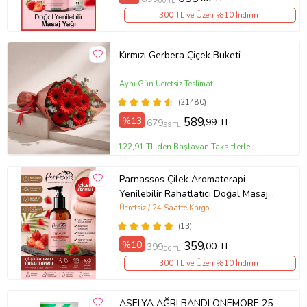
,00 TL
300 TL ve Üzeri %10 İndirim
Kırmızı Gerbera Çiçek Buketi
Aynı Gün Ücretsiz Teslimat
(21480)
%13
589
,99 TL
679
,99 TL
122,91 TL'den Başlayan Taksitlerle
Parnassos Çilek Aromaterapi
Yenilebilir Rahatlatıcı Doğal Masaj
Yağı 150ml
Ücretsiz / 24 Saatte Kargo
(13)
%10
359
,00 TL
399
,00 TL
300 TL ve Üzeri %10 İndirim
ASELYA AĞRI BANDI ONEMORE 25