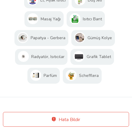
El, Ayak Isıtıcı
Duş Jeli
Masaj Yağı
Isıtıcı Bant
Papatya - Gerbera
Gümüş Kolye
Radyatör, Isıtıcılar
Grafik Tablet
Parfüm
Schefflera
Hata Bildir