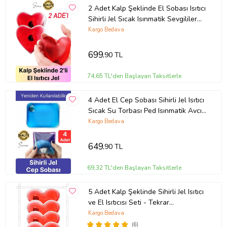
2 Adet Kalp Şeklinde El Sobası Isıtıcı
Sihirli Jel Sıcak Isınmatik Sevgililer
günü Hediyelik Kış Cep
Kargo Bedava
699
,90 TL
74,65 TL'den Başlayan Taksitlerle
4 Adet El Cep Sobası Sihirli Jel Isıtıcı
Sıcak Su Torbası Ped Isınmatik Avcı
Balıkçı Dağcı Kamp
Kargo Bedava
649
,90 TL
69,32 TL'den Başlayan Taksitlerle
5 Adet Kalp Şeklinde Sihirli Jel Isıtıcı
ve El Isıtıcısı Seti - Tekrar
Kullanılabilir Pratik Cep Isıtma Pedi
Kargo Bedava
(Kırmızı)
(6)