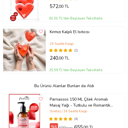
572
,00 TL
61,01 TL'den Başlayan Taksitlerle
Kırmızı Kalpli El Isıtıcısı
24 Saatte Kargo
(1)
240
,00 TL
25,59 TL'den Başlayan Taksitlerle
Bu Ürünü Alanlar Bunları da Aldı
Parnassos 150 ML Çilek Aromalı
Masaj Yağı - Tutkulu ve Romantik
Masaj Deneyimi (150 ML)
Ücretsiz / 24 Saatte Kargo
(4)
%6
655
,00 TL
699