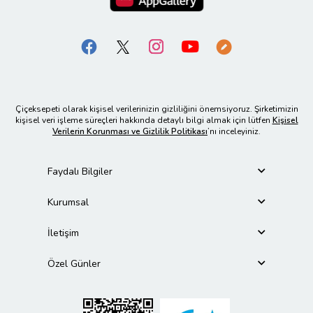
Çiçeksepeti olarak kişisel verilerinizin gizliliğini önemsiyoruz. Şirketimizin
kişisel veri işleme süreçleri hakkında detaylı bilgi almak için lütfen
Kişisel
Verilerin Korunması ve Gizlilik Politikası
’nı inceleyiniz.
Faydalı Bilgiler
Kurumsal
İletişim
Özel Günler