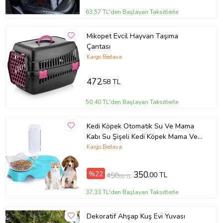
63,57 TL'den Başlayan Taksitlerle
Mikopet Evcil Hayvan Taşıma
Çantası
Kargo Bedava
472
,58 TL
50,40 TL'den Başlayan Taksitlerle
Kedi Köpek Otomatik Su Ve Mama
Kabı Su Şişeli Kedi Köpek Mama Ve
Su Kabı Seti Küçük ve Orta Irk İçin
Kargo Bedava
%22
350
,00 TL
450
,00 TL
37,33 TL'den Başlayan Taksitlerle
Dekoratif Ahşap Kuş Evi Yuvası