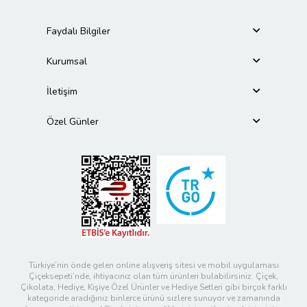
Faydalı Bilgiler
Kurumsal
İletişim
Özel Günler
Türkiye’nin önde gelen online alışveriş sitesi ve mobil uygulaması
Çiçeksepeti’nde, ihtiyacınız olan tüm ürünleri bulabilirsiniz. Çiçek,
Çikolata, Hediye, Kişiye Özel Ürünler ve Hediye Setleri gibi birçok farklı
kategoride aradığınız binlerce ürünü sizlere sunuyor ve zamanında