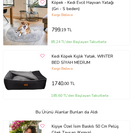
Köpek - Kedi Evcil Hayvan Yatağı
(Gri - S beden)
Kargo Bedava
799
,19 TL
85,24 TL'den Başlayan Taksitlerle
Kedi Köpek Kışlık Yatak, WINTER
BED SİYAH MEDİUM
Kargo Bedava
1740
,00 TL
185,60 TL'den Başlayan Taksitlerle
Bu Ürünü Alanlar Bunları da Aldı
Kişiye Özel İsim Baskılı 50 Cm Pelüş
Çilek Tavşan (Kırmızı)