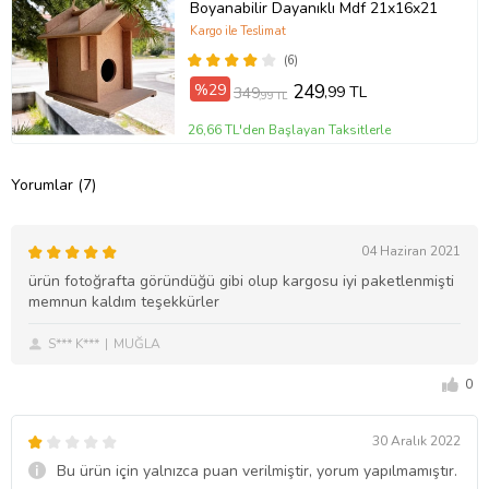
Boyanabilir Dayanıklı Mdf 21x16x21
Kargo ile Teslimat
(6)
%29
249
,99 TL
349
,99 TL
26,66 TL'den Başlayan Taksitlerle
Yorumlar (7)
04 Haziran 2021
ürün fotoğrafta göründüğü gibi olup kargosu iyi paketlenmişti
memnun kaldım teşekkürler
S*** K***
MUĞLA
0
30 Aralık 2022
Bu ürün için yalnızca puan verilmiştir, yorum yapılmamıştır.