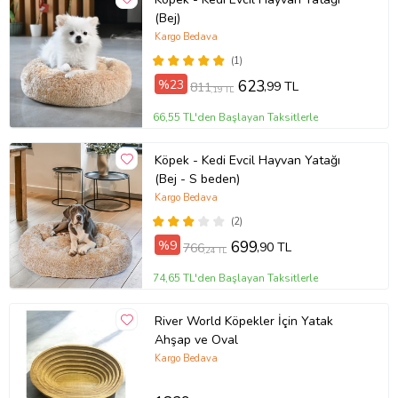
(Bej)
Kargo Bedava
(1)
%23
623
,99 TL
811
,19 TL
66,55 TL'den Başlayan Taksitlerle
Köpek - Kedi Evcil Hayvan Yatağı
(Bej - S beden)
Kargo Bedava
(2)
%9
699
,90 TL
766
,24 TL
74,65 TL'den Başlayan Taksitlerle
River World Köpekler İçin Yatak
Ahşap ve Oval
Kargo Bedava