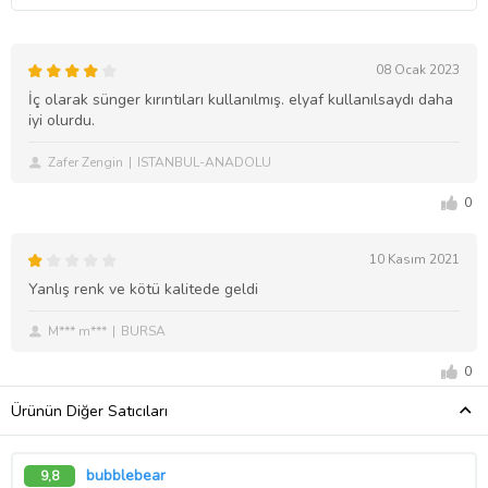
08 Ocak 2023
İç olarak sünger kırıntıları kullanılmış. elyaf kullanılsaydı daha
iyi olurdu.
Zafer Zengin
ISTANBUL-ANADOLU
0
10 Kasım 2021
Yanlış renk ve kötü kalitede geldi
M*** m***
BURSA
0
Ürünün Diğer Satıcıları
bubblebear
9,8