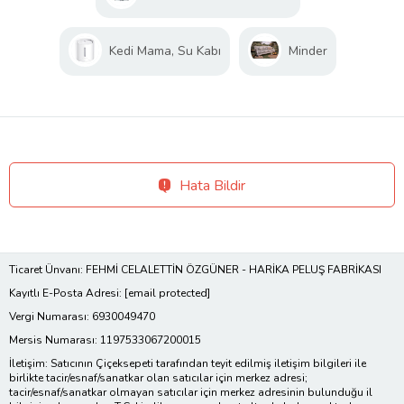
Kedi Mama, Su Kabı
Minder
Hata Bildir
Ticaret Ünvanı: FEHMİ CELALETTİN ÖZGÜNER - HARİKA PELUŞ FABRİKASI
Kayıtlı E-Posta Adresi:
[email protected]
Vergi Numarası: 6930049470
Mersis Numarası: 1197533067200015
İletişim: Satıcının Çiçeksepeti tarafından teyit edilmiş iletişim bilgileri ile
birlikte tacir/esnaf/sanatkar olan satıcılar için merkez adresi;
tacir/esnaf/sanatkar olmayan satıcılar için merkez adresinin bulunduğu il