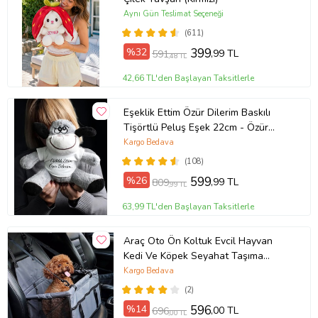
Aynı Gün Teslimat Seçeneği
(611)
%32
399
,99 TL
591
,48 TL
42,66 TL'den Başlayan Taksitlerle
Eşeklik Ettim Özür Dilerim Baskılı
Tişörtlü Peluş Eşek 22cm - Özür
Hediyesi Oyuncak Peluş (Gri)
Kargo Bedava
(108)
%26
599
,99 TL
809
,99 TL
63,99 TL'den Başlayan Taksitlerle
Araç Oto Ön Koltuk Evcil Hayvan
Kedi Ve Köpek Seyahat Taşıma
Çantası Puseti Koruyucu Çanta
Kargo Bedava
(2)
%14
596
,00 TL
696
,00 TL