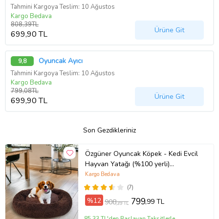
Tahmini Kargoya Teslim: 10 Ağustos
Kargo Bedava
808,39TL
Ürüne Git
699,90 TL
Oyuncak Ayıcı
9,8
Tahmini Kargoya Teslim: 10 Ağustos
Kargo Bedava
799,08TL
Ürüne Git
699,90 TL
Son Gezdikleriniz
Özgüner Oyuncak Köpek - Kedi Evcil
Hayvan Yatağı (%100 yerli)
(Kahverengi - S beden)
Kargo Bedava
(7)
%12
799
,99 TL
908
,39 TL
85,33 TL'den Başlayan Taksitlerle