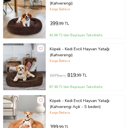
değeri yansıtan kaliteli bir seçimdir. Şimdi sipariş verin, köpeğinizin
(Kahverengi)
konforunu artırın!
Kargo Bedava
Ürün Kodu:
kc4746612
399
,99 TL
42,66 TL'den Başlayan Taksitlerle
Köpek - Kedi Evcil Hayvan Yatağı
(Kahverengi)
Kargo Bedava
819
,99 TL
1675
,98 TL
87,46 TL'den Başlayan Taksitlerle
Köpek - Kedi Evcil Hayvan Yatağı
(Kahverengi Açık - S beden)
Kargo Bedava
399
,99 TL