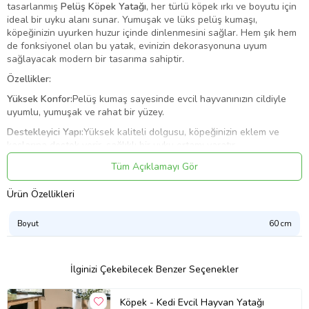
tasarlanmış
Pelüş Köpek Yatağı
, her türlü köpek ırkı ve boyutu için
ideal bir uyku alanı sunar. Yumuşak ve lüks pelüş kumaşı,
köpeğinizin uyurken huzur içinde dinlenmesini sağlar. Hem şık hem
de fonksiyonel olan bu yatak, evinizin dekorasyonuna uyum
sağlayacak modern bir tasarıma sahiptir.
Özellikler:
Yüksek Konfor:
Pelüş kumaş sayesinde evcil hayvanınızın cildiyle
uyumlu, yumuşak ve rahat bir yüzey.
Destekleyici Yapı:
Yüksek kaliteli dolgusu, köpeğinizin eklem ve
kaslarına destek verir, sağlıklı bir uyku ortamı yaratır.
Kolay Temizlik:
Makinede yıkanabilir özelliğiyle kullanım sonrasında
Tüm Açıklamayı Gör
pratik temizlik sağlar.
Ürün Özellikleri
Ürün Boyutu:
Her boy köpek için uygun boyutlandırmalar.
Dayanıklı ve Uzun Ömürlü:
Dayanıklı dış yüzeyi, uzun süreli kullanım
Boyut
60 cm
için tasarlanmış olup, yıpranmalara karşı dirençlidir.
Şık Tasarım:
Ev dekorasyonunuza uyum sağlayacak modern renk ve
desen seçenekleri.
İlginizi Çekebilecek Benzer Seçenekler
Evcil hayvanlarınızın sağlıklı bir uyku uyuması, onların genel
mutluluğu için önemlidir.
Pelüş Köpek Yatağı
, hayvanınıza verdiğiniz
Köpek - Kedi Evcil Hayvan Yatağı