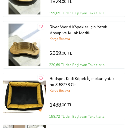
1829
,00 TL
195,09 TL'den Başlayan Taksitlerle
River World Köpekler İçin Yatak
Ahşap ve Kulak Motifli
Kargo Bedava
2069
,00 TL
220,69 TL'den Başlayan Taksitlerle
Bedspet Kedi Köpek İç mekan yatak
no 3 58*78 Cm
Kargo Bedava
1488
,00 TL
158,72 TL'den Başlayan Taksitlerle