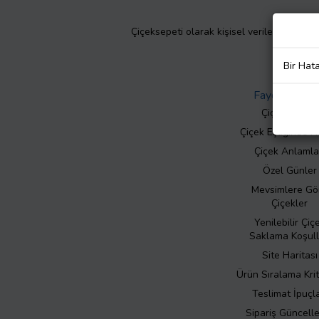
Çiçeksepeti olarak kişisel verilerinizin giz
Bir Hat
Faydalı Bilgil
Çiçek Bakımı
Çiçek Eşliğinde N
Çiçek Anlamla
Özel Günler
Mevsimlere Gö
Çiçekler
Yenilebilir Çiç
Saklama Koşull
Site Haritası
Ürün Sıralama Krit
Teslimat İpuçla
Sipariş Güncell