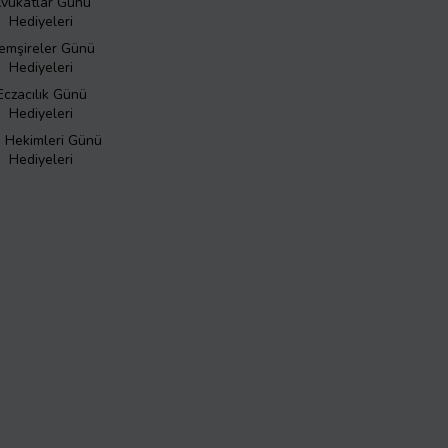
vukatlar Günü
Hediyeleri
emşireler Günü
Hediyeleri
Eczacılık Günü
Hediyeleri
ş Hekimleri Günü
Hediyeleri