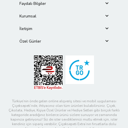
Faydalı Bilgiler
Kurumsal
İletişim
Özel Günler
Türkiye’nin önde gelen online alışveriş sitesi ve mobil uygulaması
Çiçeksepeti’nde, ihtiyacınız olan tüm ürünleri bulabilirsiniz. Çiçek,
Çikolata, Hediye, Kişiye Özel Ürünler ve Hediye Setleri gibi birçok farklı
kategoride aradığınız binlerce ürünü sizlere sunuyor ve zamanında
kapınıza getiriyoruz! Siz de ister sevdiklerinizi mutlu etmek için, ister
kendiniz için sipariş verebilir; Çiçeksepeti Extra’nın fırsatlarla dolu