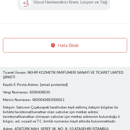
Vücut Nemlendirici Krem, Losyon ve Yağ
Hata Bildir
Ticaret Ünvanı: NEHİR KOZMETİK PARFÜMERİ SANAYİ VE TİCARET LİMİTED
ŞİRKETİ
Kayıtlı E-Posta Adresi:
[email protected]
Vergi Numarası: 6300436530
Mersis Numarası: 0630043653000011
İletişim: Satıcının Çiçeksepeti tarafından teyit edilmiş iletişim bilgileri ile
birlikte tacir/esnaf/sanatkar olan satıcılar için merkez adresi;
tacir/esnaf/sanatkar olmayan satıcılar için merkez adresinin bulunduğu il
bilgisi, ad, soyad ve T.C. kimlik numarası kayıt altında bulunmaktadır.
Adres: ATATÜRK MAH. ŞEREF SK. NO: 8 -10 ATAŞEHİR/ İSTANBUL