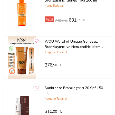
Bronzlaştırıcı Güneş Yağı 200 ml
Kargo Bedava
%15
631
,15 TL
742
,53 TL
WOU World of Unique Güneşsiz
Bronzlaştırıcı ve Nemlendirici Krem
50ml-Self Tannı
Kargo ile Teslimat
276
,50 TL
Sunbreeze Bronzlaştırıcı 20 Spf 150
ml
Kargo ile Teslimat
310
,00 TL