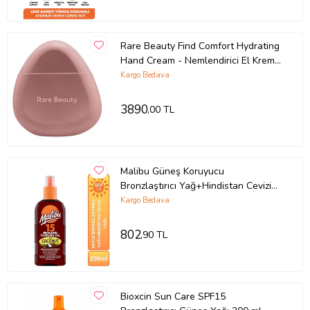
Rare Beauty Find Comfort Hydrating
Hand Cream - Nemlendirici El Kremi
53 ML
Kargo Bedava
3890
,00 TL
Malibu Güneş Koruyucu
Bronzlaştırıcı Yağ+Hindistan Cevizi
Yağı SPF15 200ml
Kargo Bedava
802
,90 TL
Bioxcin Sun Care SPF15