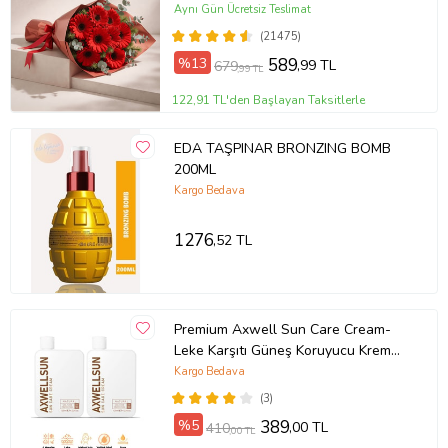
Aynı Gün Ücretsiz Teslimat
(21475)
%13
589
,99 TL
679
,99 TL
122,91 TL'den Başlayan Taksitlerle
EDA TAŞPINAR BRONZING BOMB
200ML
Kargo Bedava
1276
,52 TL
Premium Axwell Sun Care Cream-
Leke Karşıtı Güneş Koruyucu Krem
SPF50+ 125ml-2 ADET
Kargo Bedava
(3)
%5
389
,00 TL
410
,00 TL