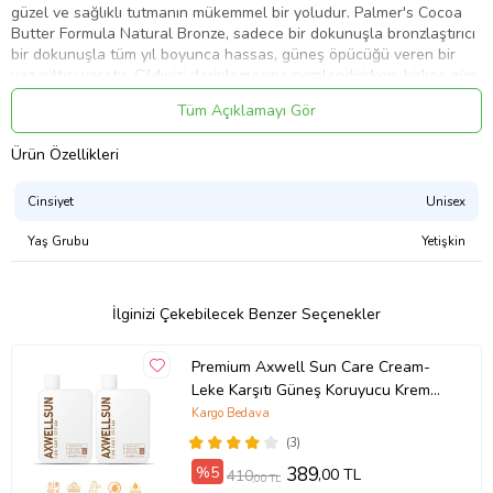
güzel ve sağlıklı tutmanın mükemmel bir yoludur. Palmer's Cocoa
Butter Formula Natural Bronze, sadece bir dokunuşla bronzlaştırıcı
bir dokunuşla tüm yıl boyunca hassas, güneş öpücüğü veren bir
yaz ışıltısı yaratır. Cildinizi derinlemesine nemlendirirken, birkaç gün
içinde yavaş yavaş hafif bir bronzluk oluşturur. Açıktan orta
Tüm Açıklamayı Gör
koyuya, cilt tonunuzun yoğunluğunu yıl boyunca kontrol edin.
Ürün Özellikleri
Ürün Kodu:
kcm76603484
Cinsiyet
Unisex
Yaş Grubu
Yetişkin
İlginizi Çekebilecek Benzer Seçenekler
Premium Axwell Sun Care Cream-
Leke Karşıtı Güneş Koruyucu Krem
SPF50+ 125ml-2 ADET
Kargo Bedava
(3)
%5
389
,00 TL
410
,00 TL