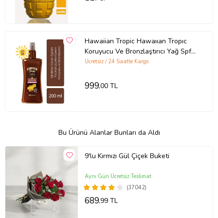
Hawaiian Tropic Hawaııan Tropıc
Koruyucu Ve Bronzlaştırıcı Yağ Spf
20
Ücretsiz / 24 Saatte Kargo
999
,00 TL
Bu Ürünü Alanlar Bunları da Aldı
9'lu Kırmızı Gül Çiçek Buketi
Aynı Gün Ücretsiz Teslimat
(37042)
689
,99 TL