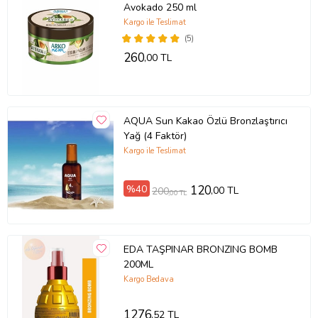
Avokado 250 ml
Kargo ile Teslimat
(5)
260
,00 TL
AQUA Sun Kakao Özlü Bronzlaştırıcı
Yağ (4 Faktör)
Kargo ile Teslimat
%40
120
,00 TL
200
,00 TL
EDA TAŞPINAR BRONZING BOMB
200ML
Kargo Bedava
1276
,52 TL