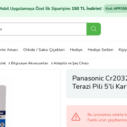
rim Amacı
Orkide / Saksı Çiçekleri
Hediye
Hediye Setleri
Kişi
blet
Bilgisayar Aksesuarları
Adaptör ve Şarj Cihazı
Panasonic Cr2032
Terazi Pili 5’li K
Bu ürünümüz stokta 
Farklı ürün çeşitlerimi