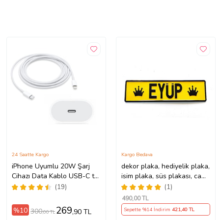
24 Saatte Kargo
Kargo Bedava
iPhone Uyumlu 20W Şarj
dekor plaka, hediyelik plaka,
Cihazı Data Kablo USB-C to
isim plaka, süs plakası, cam
Lightning Cable
önü plakası, tırcı plakası
(19)
(1)
(Sarı-Siyah)
490
,00 TL
269
%10
Sepette %14 İndirim
421
,40 TL
300
,90 TL
,00 TL