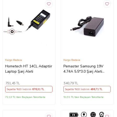
Kargo Bedava
Kargo Bedava
Hometech HT 14CL Adaptör
Pemaster Samsung 19V
Laptop Şarj Aleti
4.74A 5.5*3.0 Şarj Aleti
Adaptör Cihazı
751
,45 TL
540
,79 TL
Sepette %10 İndirim
676
,31 TL
Sepette %10 İndirim
486
,71 TL
72,13 TL'den Başlayan Taksitlerle
51,91 TL'den Başlayan Taksitlerle