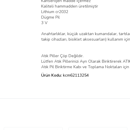
Kanserojen madde içermez
Kaliteli hammadden üretilmiştir
Lithium cr2032
Dügme Pil
3 V
Anahtarlıklar, küçük uzaktan kumandalar, tartılar, 
takip cihazları, bisiklet aksesuarları) kullanım içi
Atık Piller Çöp Değildir.
Lütfen Atık Pillerinizi Ayrı Olarak Biriktirerek 
Atık Pil Biriktirme Kabı ve Toplama Noktaları için 
Ürün Kodu:
kcm62113254