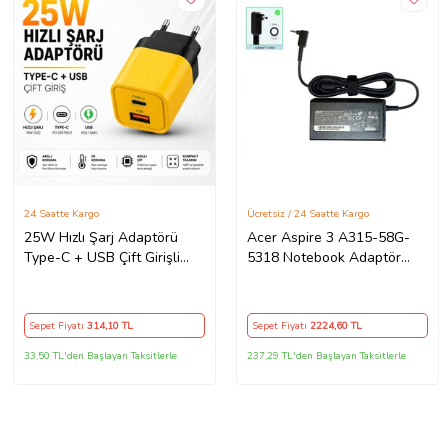
24 Saatte Kargo
Ücretsiz / 24 Saatte Kargo
25W Hızlı Şarj Adaptörü
Acer Aspire 3 A315-58G-
Type-C + USB Çift Girişli
5318 Notebook Adaptör
Akıllı Şarj Başlığı Kompakt
Orijinal Şarj Aleti
Tasarım
Sepet Fiyatı
314
,10 TL
Sepet Fiyatı
2224
,60 TL
33,50 TL'den Başlayan Taksitlerle
237,29 TL'den Başlayan Taksitlerle