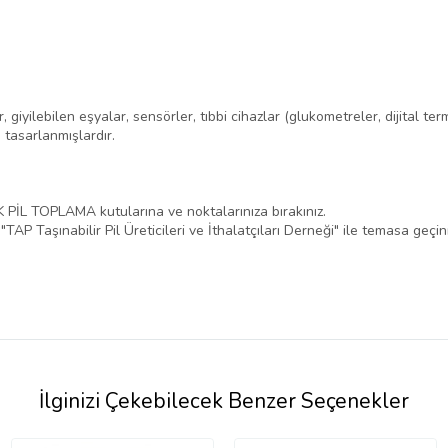
giyilebilen eşyalar, sensörler, tıbbi cihazlar (glukometreler, dijital ter
n tasarlanmışlardır.
ATIK PİL TOPLAMA kutularına ve noktalarınıza bırakınız.
"TAP Taşınabilir Pil Üreticileri ve İthalatçıları Derneği" ile temasa geçini
İlginizi Çekebilecek Benzer Seçenekler