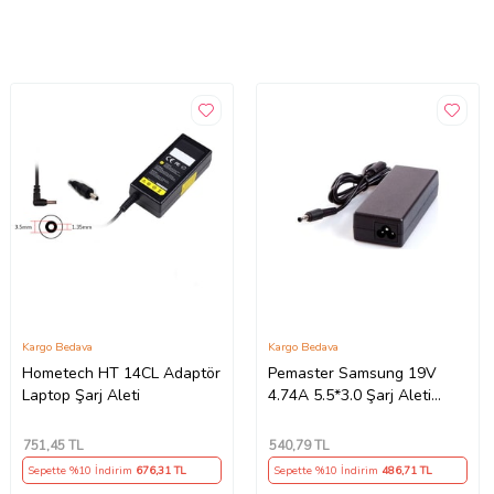
Kargo Bedava
Kargo Bedava
Hometech HT 14CL Adaptör
Pemaster Samsung 19V
Laptop Şarj Aleti
4.74A 5.5*3.0 Şarj Aleti
Adaptör Cihazı
751
,45 TL
540
,79 TL
Sepette %10 İndirim
676
,31 TL
Sepette %10 İndirim
486
,71 TL