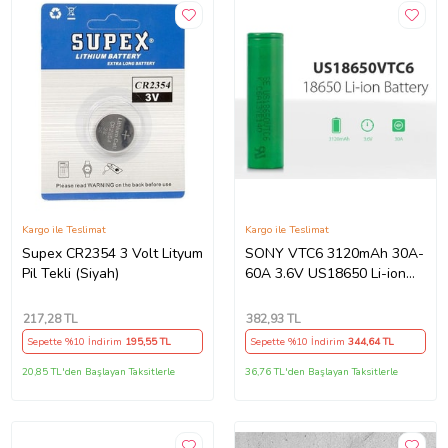
Kargo ile Teslimat
Kargo ile Teslimat
Supex CR2354 3 Volt Lityum
SONY VTC6 3120mAh 30A-
Pil Tekli (Siyah)
60A 3.6V US18650 Li-ion
Batarya
217
,28 TL
382
,93 TL
Sepette %10 İndirim
195
,55 TL
Sepette %10 İndirim
344
,64 TL
20,85 TL'den Başlayan Taksitlerle
36,76 TL'den Başlayan Taksitlerle