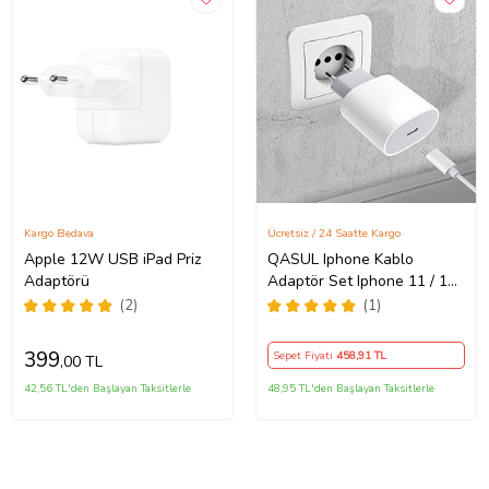
Kargo Bedava
Ücretsiz / 24 Saatte Kargo
Apple 12W USB iPad Priz
QASUL Iphone Kablo
Adaptörü
Adaptör Set Iphone 11 / 12 /
13 / Pro / Pro Max Uyumlu
(2)
(1)
Şarj Aleti Seti
399
Sepet Fiyatı
458
,91 TL
,00 TL
42,56 TL'den Başlayan Taksitlerle
48,95 TL'den Başlayan Taksitlerle