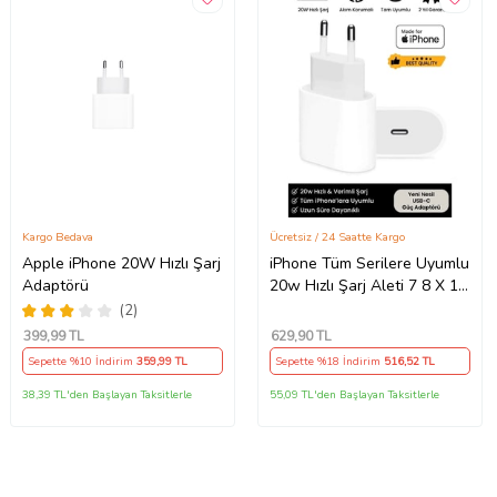
Kargo Bedava
Ücretsiz / 24 Saatte Kargo
Apple iPhone 20W Hızlı Şarj
iPhone Tüm Serilere Uyumlu
Adaptörü
20w Hızlı Şarj Aleti 7 8 X 11
12 13 14 15 16 İçin Type-C
(2)
Girişli Adaptör
399
,99 TL
629
,90 TL
Sepette %10 İndirim
359
,99 TL
Sepette %18 İndirim
516
,52 TL
38,39 TL'den Başlayan Taksitlerle
55,09 TL'den Başlayan Taksitlerle