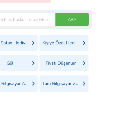
ARA
Çok Satan Hediyeler
Kişiye Özel Hediyeler
Gül
Fiyatı Düşenler
Tüm Bilgisayar Aksesuarları Ürünleri
Tüm Bilgisayar ve Tablet Ürünleri