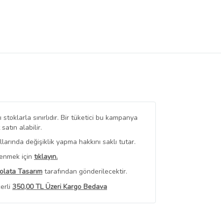
stoklarla sınırlıdır. Bir tüketici bu kampanya
tın alabilir.
arında değişiklik yapma hakkını saklı tutar.
renmek için
tıklayın.
kolata Tasarım
tarafından gönderilecektir.
erli
350,00 TL Üzeri Kargo Bedava
 Görüntüle
iyat bilgileri, satıcı tarafından