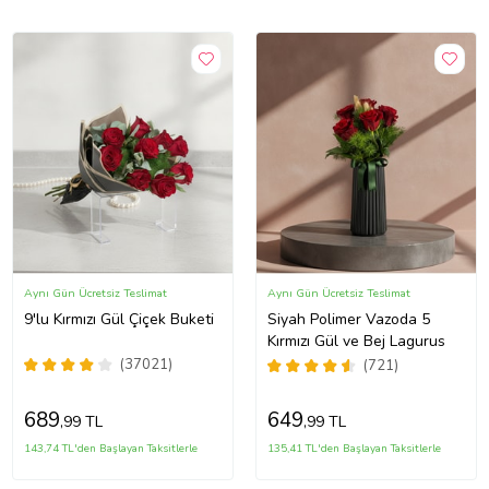
Aynı Gün Ücretsiz Teslimat
Aynı Gün Ücretsiz Teslimat
9'lu Kırmızı Gül Çiçek Buketi
Siyah Polimer Vazoda 5
Kırmızı Gül ve Bej Lagurus
(37021)
(721)
689
649
,99 TL
,99 TL
143,74 TL'den Başlayan Taksitlerle
135,41 TL'den Başlayan Taksitlerle