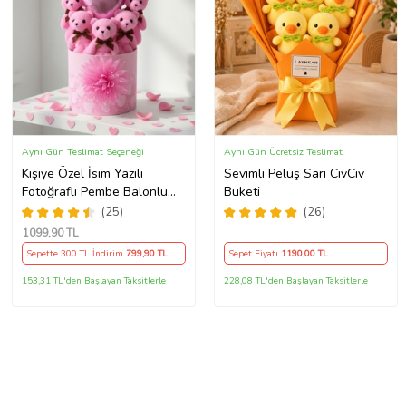
Aynı Gün Teslimat Seçeneği
Aynı Gün Ücretsiz Teslimat
Kişiye Özel İsim Yazılı
Sevimli Peluş Sarı CivCiv
Fotoğraflı Pembe Balonlu
Buketi
Ayıcık Buketi Hediye
(25)
(26)
Kutusunda Arkadaşa
1099
,90 TL
Sevgiliye Hediye
Sepette 300 TL İndirim
799
,90 TL
Sepet Fiyatı
1190
,00 TL
153,31 TL'den Başlayan Taksitlerle
228,08 TL'den Başlayan Taksitlerle