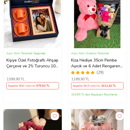
Aynı Gün Teslimat Seçeneği
Aynı Gün Ücretsiz Teslimat
Kişiye Özel Fotoğraflı Ahşap
Kiza Hediye 35cm Pembe
Çerçeve ve 2'li Turuncu 100
Ayıcık ve 6 Adet Rengarenk
ml Kahve Fincanı Premium
Ayıcıklı Ayıcık Buketi -
(29)
Hediye Seti
Sevgiliye Hediye - Yılbaşı
1399
,90 TL
1189
,90 TL
Sepette %30 İndirim
979
,93 TL
Sepette %15 İndirim
1011
,42 TL
193,85 TL'den Başlayan Taksitlerle