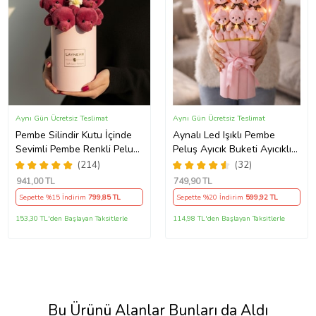
Aynı Gün Ücretsiz Teslimat
Aynı Gün Ücretsiz Teslimat
Pembe Silindir Kutu İçinde
Aynalı Led Işıklı Pembe
Sevimli Pembe Renkli Peluş
Peluş Ayıcık Buketi Ayıcıklı
Ayıcıklar Kalp Yastık
Peluş Buket
(214)
(32)
941
,00 TL
749
,90 TL
Sepette %15 İndirim
799
,85 TL
Sepette %20 İndirim
599
,92 TL
153,30 TL'den Başlayan Taksitlerle
114,98 TL'den Başlayan Taksitlerle
Bu Ürünü Alanlar Bunları da Aldı