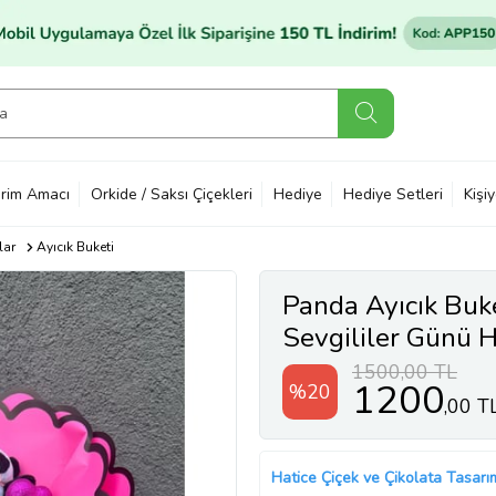
rim Amacı
Orkide / Saksı Çiçekleri
Hediye
Hediye Setleri
Kişi
lar
Ayıcık Buketi
Panda Ayıcık Buke
Sevgililer Günü He
1500,00 TL
1200
%20
,00 T
Hatice Çiçek ve Çikolata Tasarı