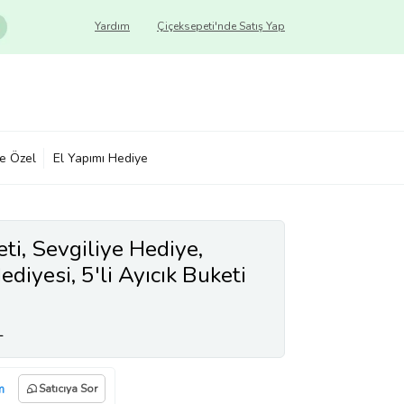
Yardım
Çiçeksepeti'nde Satış Yap
ye Özel
El Yapımı Hediye
ti, Sevgiliye Hediye,
diyesi, 5'li Ayıcık Buketi
L
m
Satıcıya Sor