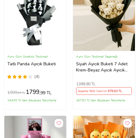
Aynı Gün Ücretsiz Teslimat
Aynı Gün Teslimat Seçeneği
Tatlı Panda Ayıcık Buketi
Siyah Ayıcık Buketi 7 Adet
Krem-Beyaz Ayıcık Ayıcık
Buketi Uzun Ömürlü
(4)
Hediyelik Peluş Ayı Buketi
1399
,90 TL
Romantik Sürpriz
1799
Sepette %30 İndirim
979
,93 TL
1999
,99 TL
,99 TL
344,99 TL'den Başlayan Taksitlerle
187,81 TL'den Başlayan Taksitlerle