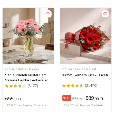
Aynı Gün Ücretsiz Teslimat
Aynı Gün Ücretsiz Teslimat
Sarı Kurdeleli Kristal Cam
Kırmızı Gerbera Çiçek Buketi
Vazoda Pembe Gerberalar
(21470)
(5177)
589
659
%13
679
,99 TL
,99 TL
,99 TL
137,49 TL'den Başlayan Taksitlerle
122,91 TL'den Başlayan Taksitlerle