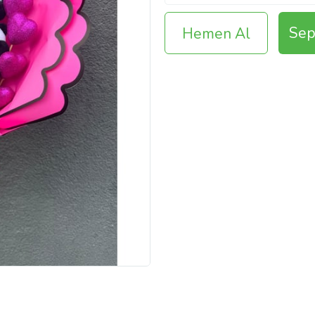
Sep
Hemen Al