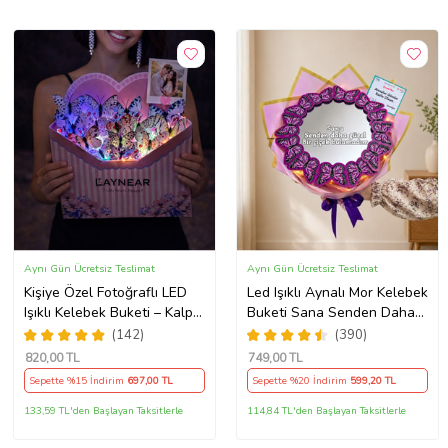
Aynı Gün Ücretsiz Teslimat
Aynı Gün Ücretsiz Teslimat
Kişiye Özel Fotoğraflı LED
Led Işıklı Aynalı Mor Kelebek
Işıklı Kelebek Buketi – Kalpli
Buketi Sana Senden Daha
Zarf Tasarım
Güzel Bir Çiçek Bulamadım
(142)
(390)
Ayna Buket Sevgiliye
820
,00 TL
749
,00 TL
Hediye
Sepette %15 İndirim
697
,00 TL
Sepette %20 İndirim
599
,20 TL
133,59 TL'den Başlayan Taksitlerle
114,84 TL'den Başlayan Taksitlerle