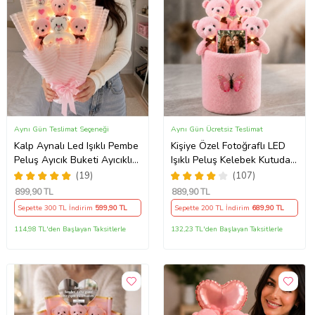
Aynı Gün Teslimat Seçeneği
Aynı Gün Ücretsiz Teslimat
Kalp Aynalı Led Işıklı Pembe
Kişiye Özel Fotoğraflı LED
Peluş Ayıcık Buketi Ayıcıklı
Işıklı Peluş Kelebek Kutuda
Peluş Buket Çiçek Buketi
Balonlu Pembe Ayıcık Buketi
(19)
(107)
Arkadaşa Sevgiliye Hediye
– Sevgiliye, Kıza, Arkadaşa
899
,90 TL
889
,90 TL
Hediye
Sepette 300 TL İndirim
599
,90 TL
Sepette 200 TL İndirim
689
,90 TL
114,98 TL'den Başlayan Taksitlerle
132,23 TL'den Başlayan Taksitlerle