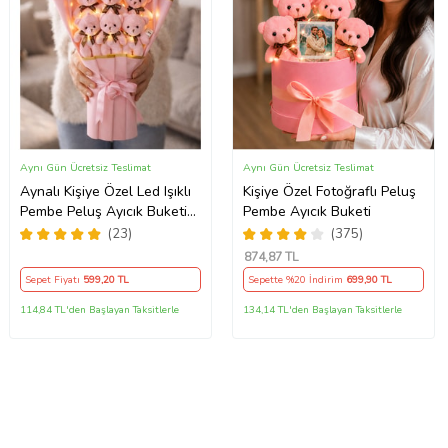
Aynı Gün Ücretsiz Teslimat
Aynı Gün Ücretsiz Teslimat
Aynalı Kişiye Özel Led Işıklı
Kişiye Özel Fotoğraflı Peluş
Pembe Peluş Ayıcık Buketi
Pembe Ayıcık Buketi
Ayıcıklı Peluş Buket
(23)
(375)
874
,87 TL
Sepet Fiyatı
599
,20 TL
Sepette %20 İndirim
699
,90 TL
114,84 TL'den Başlayan Taksitlerle
134,14 TL'den Başlayan Taksitlerle