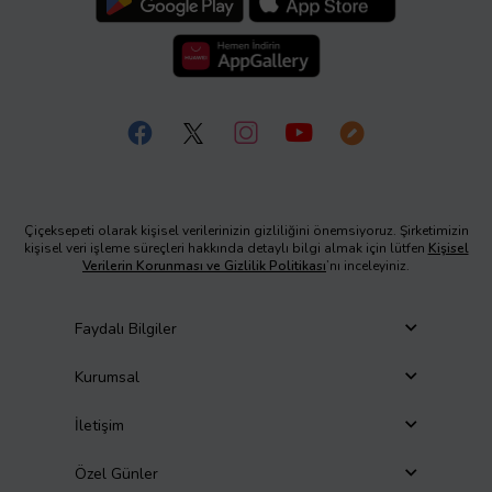
Çiçeksepeti olarak kişisel verilerinizin gizliliğini önemsiyoruz. Şirketimizin
kişisel veri işleme süreçleri hakkında detaylı bilgi almak için lütfen
Kişisel
Verilerin Korunması ve Gizlilik Politikası
’nı inceleyiniz.
Faydalı Bilgiler
Kurumsal
İletişim
Özel Günler