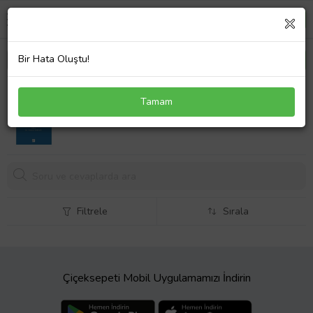
Bir Hata Oluştu!
Paradigms of Political EconomyForTurkey
Tamam
263,
10 TL
Filtrele
Sırala
Çiçeksepeti Mobil Uygulamamızı İndirin