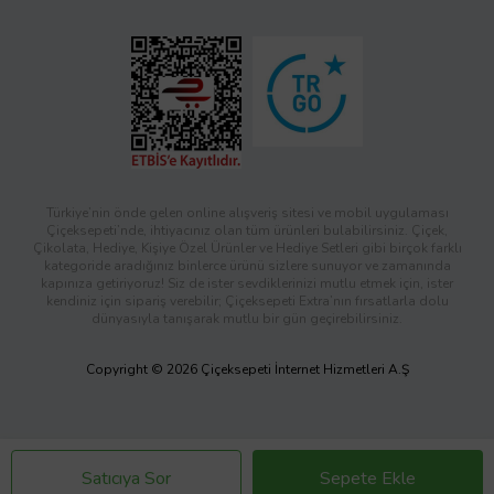
Türkiye’nin önde gelen online alışveriş sitesi ve mobil uygulaması
Çiçeksepeti’nde, ihtiyacınız olan tüm ürünleri bulabilirsiniz. Çiçek,
Çikolata, Hediye, Kişiye Özel Ürünler ve Hediye Setleri gibi birçok farklı
kategoride aradığınız binlerce ürünü sizlere sunuyor ve zamanında
kapınıza getiriyoruz! Siz de ister sevdiklerinizi mutlu etmek için, ister
kendiniz için sipariş verebilir; Çiçeksepeti Extra’nın fırsatlarla dolu
dünyasıyla tanışarak mutlu bir gün geçirebilirsiniz.
Copyright © 2026 Çiçeksepeti İnternet Hizmetleri A.Ş
Satıcıya Sor
Sepete Ekle