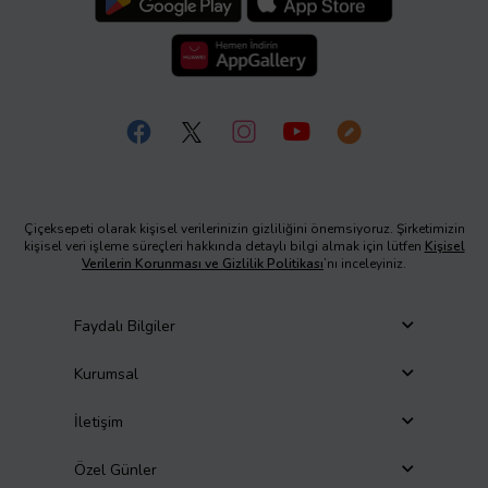
Çiçeksepeti olarak kişisel verilerinizin gizliliğini önemsiyoruz. Şirketimizin
kişisel veri işleme süreçleri hakkında detaylı bilgi almak için lütfen
Kişisel
Verilerin Korunması ve Gizlilik Politikası
’nı inceleyiniz.
Faydalı Bilgiler
Kurumsal
İletişim
Özel Günler