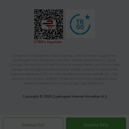
Türkiye’nin önde gelen online alışveriş sitesi ve mobil uygulaması
Çiçeksepeti’nde, ihtiyacınız olan tüm ürünleri bulabilirsiniz. Çiçek,
Çikolata, Hediye, Kişiye Özel Ürünler ve Hediye Setleri gibi birçok farklı
kategoride aradığınız binlerce ürünü sizlere sunuyor ve zamanında
kapınıza getiriyoruz! Siz de ister sevdiklerinizi mutlu etmek için, ister
kendiniz için sipariş verebilir; Çiçeksepeti Extra’nın fırsatlarla dolu
dünyasıyla tanışarak mutlu bir gün geçirebilirsiniz.
Copyright © 2026 Çiçeksepeti İnternet Hizmetleri A.Ş
Satıcıya Sor
Sepete Ekle