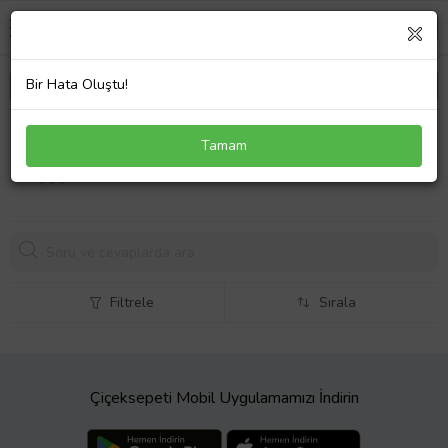
Bir Hata Oluştu!
Parti Aksesuar I Love You Folyo Balon Gümüş Renk
Tamam
35 CM (Renksiz)
300,
43 TL
Filtrele
Sırala
Çiçeksepeti Mobil Uygulamamızı İndirin