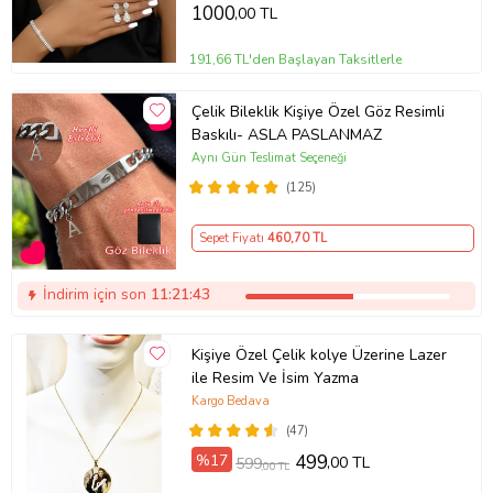
1000
,00 TL
191,66 TL'den Başlayan Taksitlerle
Çelik Bileklik Kişiye Özel Göz Resimli
Baskılı- ASLA PASLANMAZ
Aynı Gün Teslimat Seçeneği
(125)
Sepet Fiyatı
460
,70 TL
İndirim için son
11:21:43
Kişiye Özel Çelik kolye Üzerine Lazer
ile Resim Ve İsim Yazma
Kargo Bedava
(47)
%17
499
,00 TL
599
,00 TL