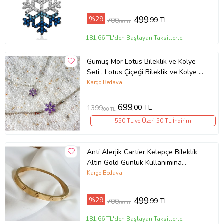
Sade Moda Trend Güzel Şık Zarif
Retro Kombine Uyumlu Doğum Günü
%29
499
,99 TL
700
,00 TL
Yıldönümü Eşe Hanıma Sevgiliye Kız
Kardeşe Arkadaşa Dosta Hediye
181,66 TL'den Başlayan Taksitlerle
Gümüş Mor Lotus Bileklik ve Kolye
Seti , Lotus Çiçeği Bileklik ve Kolye ,
Şans Seti
Kargo Bedava
699
,00 TL
1399
,00 TL
550 TL ve Üzeri 50 TL İndirim
Anti Alerjik Cartier Kelepçe Bileklik
Altın Gold Günlük Kullanımına
Uygundur Kombinelerinizi
Kargo Bedava
Tamamlayın Popüler Trend Hediye
Aksesuar Bijuteri Hediyelik Doğum
%29
499
,99 TL
700
,00 TL
Günü Yıldönümü Bileklik Setleri
Hediyeleri Kız Bayan Bujiteri
181,66 TL'den Başlayan Taksitlerle