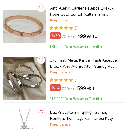
Anti Alerjik Cartier Kelepçe Bileklik
Rose Gold Günlük Kullanımına
Uygundur Kombinelerinizi
Kargo Bedava
Tamamlayın Popüler Trend Hediye
(1)
Aksesuar Bijuteri Hediyelik Doğum
%29
499
,99 TL
700
,00 TL
Günü Yıldönümü Bileklik Setleri
Hediyeleri Kız Bayan Bujiteri
181,66 TL'den Başlayan Taksitlerle
3'lü Taşlı Metal Kartier Taşlı Kelepçe
Bilezik Anti Alerjik Altın Gümüş Rose
Gold Günlük Kullanımına Arkadaşa
Kargo Bedava
Anneye Sevgiliye Hanıma Eşe Kız
(1)
Kardeşe Ablaya Hediye Aksesuar
%14
599
,99 TL
700
,00 TL
Bijuteri Hediyelik Doğum Günü
Yıldönümü Bileklik Setleri Hediyeleri
217,99 TL'den Başlayan Taksitlerle
Kız Bayan
Buz Kristallerinin Şıklığı: Gümüş
Renkli Zirkon Taşlı Kar Tanesi Kolye
Anti Alerjik Hediyelik Aksesuar Takı
Kargo Bedava