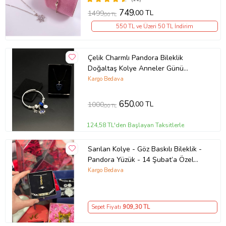
749
,00 TL
1499
,00 TL
550 TL ve Üzeri 50 TL İndirim
Çelik Charmlı Pandora Bileklik
Doğaltaş Kolye Anneler Günü
Hediyesi,doğum Günü,Konsept
Kargo Bedava
Hediyelik,sevgililer günü
hediyesiHediyeKutusuHediye Sepeti
650
,00 TL
1000
,00 TL
124,58 TL'den Başlayan Taksitlerle
Sarılan Kolye - Göz Baskılı Bileklik -
Pandora Yüzük - 14 Şubat’a Özel
Harika Set Kombin
Kargo Bedava
Sepet Fiyatı
909
,30 TL