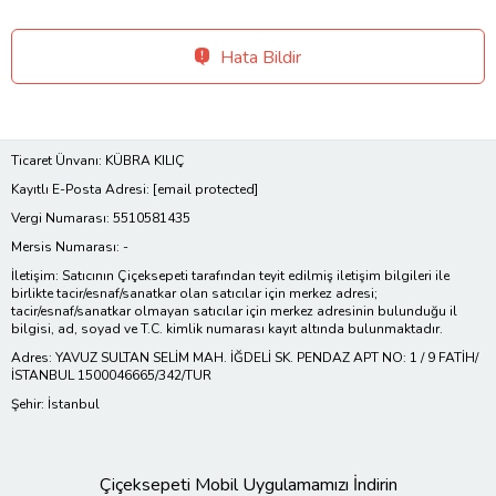
Hata Bildir
Ticaret Ünvanı: KÜBRA KILIÇ
Kayıtlı E-Posta Adresi:
[email protected]
Vergi Numarası: 5510581435
Mersis Numarası: -
İletişim: Satıcının Çiçeksepeti tarafından teyit edilmiş iletişim bilgileri ile
birlikte tacir/esnaf/sanatkar olan satıcılar için merkez adresi;
tacir/esnaf/sanatkar olmayan satıcılar için merkez adresinin bulunduğu il
bilgisi, ad, soyad ve T.C. kimlik numarası kayıt altında bulunmaktadır.
Adres: YAVUZ SULTAN SELİM MAH. İĞDELİ SK. PENDAZ APT NO: 1 / 9 FATİH/
İSTANBUL 1500046665/342/TUR
Şehir: İstanbul
Çiçeksepeti Mobil Uygulamamızı İndirin