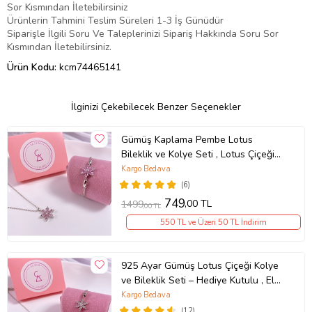
Sor Kısmından İletebilirsiniz
Ürünlerin Tahmini Teslim Süreleri 1-3 İş Günüdür
Siparişle İlgili Soru Ve Taleplerinizi Sipariş Hakkında Soru Sor
Kısmından İletebilirsiniz.
Ürün Kodu:
kcm74465141
İlginizi Çekebilecek Benzer Seçenekler
Gümüş Kaplama Pembe Lotus
Bileklik ve Kolye Seti , Lotus Çiçeği
Bileklik ve Kolye , Anne Hediyesi
Kargo Bedava
(6)
749
,00 TL
1499
,00 TL
550 TL ve Üzeri 50 TL İndirim
925 Ayar Gümüş Lotus Çiçeği Kolye
ve Bileklik Seti – Hediye Kutulu , El
Yapımı Gümüş Lotus Takı Seti
Kargo Bedava
Spiritüel & Şık Tasarım ,
(12)