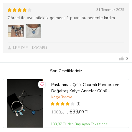
31 Temmuz 2025
Görsel ile aynı bileklik gelmedi, 1 puanı bu nedenle kırdım
M*** D***
KOCAELİ
0
Son Gezdikleriniz
Paslanmaz Çelik Charmlı Pandora ve
Doğaltaş Kolye Anneler Günü
Hediyesi,doğum Günü,
Kargo Bedava
Arkadaşa,eşe,sevgililer günü
(1)
hediyesi Hediye Kutusu Hediye
699
,00 TL
1000
,00 TL
Sepeti
133,97 TL'den Başlayan Taksitlerle