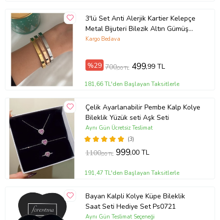
3'lü Set Anti Alerjik Kartier Kelepçe
Metal Bijuteri Bilezik Altın Gümüş
Rose Gold Arkadaşa Anneye Kız
Kargo Bedava
Kardeşe Ablaya Hanıma Eşe Doğum
Günü Hediye Aksesuar Bijuteri
%29
499
,99 TL
700
,00 TL
Hediyelik Doğum Günü Yıl Dönümü
Bileklik Setleri Hediyeleri Kız Bayan
181,66 TL'den Başlayan Taksitlerle
Çelik Ayarlanabilir Pembe Kalp Kolye
Bileklik Yüzük seti Aşk Seti
Aynı Gün Ücretsiz Teslimat
(3)
999
,00 TL
1100
,00 TL
191,47 TL'den Başlayan Taksitlerle
Bayan Kalpli Kolye Küpe Bileklik
Saat Seti Hediye Set Ps0721
Aynı Gün Teslimat Seçeneği