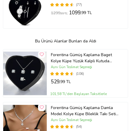
(77)
1099
,99 TL
1299
,99 TL
Bu Ürünü Alanlar Bunları da Aldı
Forentina Gümüş Kaplama Baget
Kolye Küpe Yüzük Kalpli Kutuda
Hediye Takı Seti PS3786
Aynı Gün Teslimat Seçeneği
(106)
529
,99 TL
101,58 TL'den Başlayan Taksitlerle
Forentina Gümüş Kaplama Damla
Model Kolye Küpe Bileklik Takı Seti
PS3702
Aynı Gün Teslimat Seçeneği
(54)