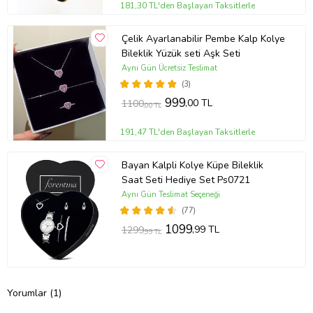
181,30 TL'den Başlayan Taksitlerle
Çelik Ayarlanabilir Pembe Kalp Kolye
Bileklik Yüzük seti Aşk Seti
Aynı Gün Ücretsiz Teslimat
(3)
999
,00 TL
1100
,00 TL
191,47 TL'den Başlayan Taksitlerle
Bayan Kalpli Kolye Küpe Bileklik
Saat Seti Hediye Set Ps0721
Aynı Gün Teslimat Seçeneği
(77)
1099
,99 TL
1299
,99 TL
Yorumlar (1)