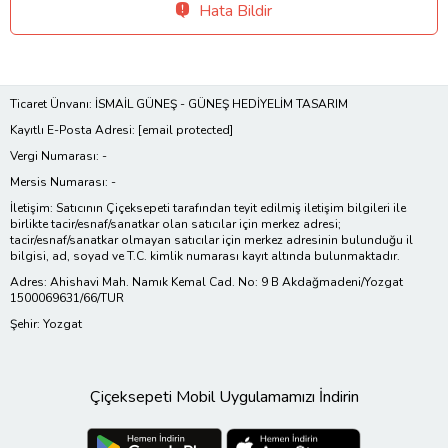
Hata Bildir
Ticaret Ünvanı: İSMAİL GÜNEŞ - GÜNEŞ HEDİYELİM TASARIM
Kayıtlı E-Posta Adresi:
[email protected]
Vergi Numarası: -
Mersis Numarası: -
İletişim: Satıcının Çiçeksepeti tarafından teyit edilmiş iletişim bilgileri ile
birlikte tacir/esnaf/sanatkar olan satıcılar için merkez adresi;
tacir/esnaf/sanatkar olmayan satıcılar için merkez adresinin bulunduğu il
bilgisi, ad, soyad ve T.C. kimlik numarası kayıt altında bulunmaktadır.
Adres: Ahishavi Mah. Namık Kemal Cad. No: 9 B Akdağmadeni/Yozgat
1500069631/66/TUR
Şehir: Yozgat
Çiçeksepeti Mobil Uygulamamızı İndirin