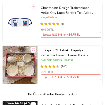
Ghostbastır Design Trabzonspor
Hello Kitty Kupa Bardak Tek Adet
089
Kargo Bedava
(1)
649
,00 TL
Sepette %25 İndirim
486
,75 TL
El Yapımı 2li Tabaklı Papatya
Kabartma Desenli Beren Kupa -
Seviyor Sevmiyor
Aynı Gün Ücretsiz Teslimat
(141)
799
,00 TL
Sepette %25 İndirim
599
,25 TL
Bu Ürünü Alanlar Bunları da Aldı