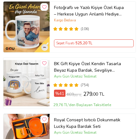
Fotoğraflı ve Yazılı Kişiye Özel Kupa
– Herkese Uygun Anlamlı Hediye
Porselen Baskılı Kupa (Beyaz)
Kargo Bedava
(106)
Sepet Fiyatı
525
,20 TL
BK Gift Kişiye Özel Kendin Tasarla
Beyaz Kupa Bardak, Sevgiliye
Hediye, Arkadaşa Hediye, Doğum
Aynı Gün Ücretsiz Teslimat
Günü Hediyesi
(754)
%41
279
,00 TL
469
,00 TL
29,76 TL'den Başlayan Taksitlerle
Royal Consept Isıtıcılı Dokunmatik
Lucky Kupa Bardak Seti
Aynı Gün Ücretsiz Teslimat