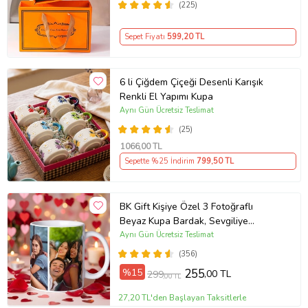
(225)
Sepet Fiyatı
599
,20 TL
6 li Çiğdem Çiçeği Desenli Karışık
Renkli El Yapımı Kupa
Aynı Gün Ücretsiz Teslimat
(25)
1066
,00 TL
Sepette %25 İndirim
799
,50 TL
BK Gift Kişiye Özel 3 Fotoğraflı
Beyaz Kupa Bardak, Sevgiliye
Hediye, Arkadaşa Hediye
Aynı Gün Ücretsiz Teslimat
(356)
%15
255
,00 TL
299
,00 TL
27,20 TL'den Başlayan Taksitlerle