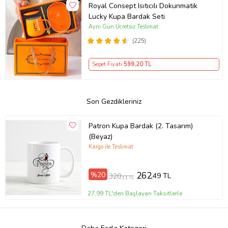
Royal Consept Isıtıcılı Dokunmatik
Lucky Kupa Bardak Seti
Aynı Gün Ücretsiz Teslimat
(225)
Sepet Fiyatı
599
,20 TL
Son Gezdikleriniz
Patron Kupa Bardak (2. Tasarım)
(Beyaz)
Kargo ile Teslimat
%20
262
,49 TL
328
,11 TL
27,99 TL'den Başlayan Taksitlerle