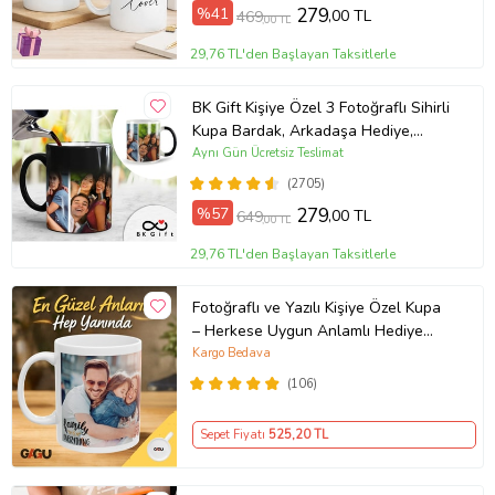
%41
279
,00 TL
469
,00 TL
29,76 TL'den Başlayan Taksitlerle
BK Gift Kişiye Özel 3 Fotoğraflı Sihirli
Kupa Bardak, Arkadaşa Hediye,
Sevgiliye Hediye
Aynı Gün Ücretsiz Teslimat
(2705)
%57
279
,00 TL
649
,00 TL
29,76 TL'den Başlayan Taksitlerle
Fotoğraflı ve Yazılı Kişiye Özel Kupa
– Herkese Uygun Anlamlı Hediye
Porselen Baskılı Kupa (Beyaz)
Kargo Bedava
(106)
Sepet Fiyatı
525
,20 TL