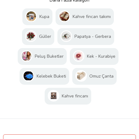
Daha Fazla Kategori
Kupa
Kahve fincan takımı
Güller
Papatya - Gerbera
Peluş Buketler
Kek - Kurabiye
Kelebek Buketi
Omuz Çanta
Kahve fincanı