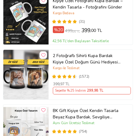
Kişiye Özel Fotoğraflı Kupa Bardak –
Kendin Tasarla - Fotoğrafını Gönder
Kargo Bedava
(31)
%20
399
,00 TL
499
,00 TL
42,56 TL'den Başlayan Taksitlerle
2 Fotoğraflı Sihirli Kupa Bardak
Kişiye Özel Doğum Günü Hediyesi
Sevgiliye Hediye Anneye Babaya
Kargo ile Teslimat
Ablaya Abiye Kız Erkek Kardeşe
(1572)
Arkadaşa Resimli Günü Yıl Dönümü
399
,97 TL
Hediyesi
Sepette %25 İndirim
299
,98 TL
BK Gift Kişiye Özel Kendin Tasarla
Beyaz Kupa Bardak, Sevgiliye
Hediye, Arkadaşa Hediye, Doğum
Aynı Gün Ücretsiz Teslimat
Günü Hediyesi
(754)