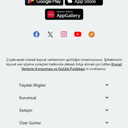
Çiçeksepeti olarak kişisel verilerinizin gizliliğini önemsiyoruz. Şirketimizin
kişisel veri işleme süreçleri hakkında detaylı bilgi almak için lütfen
Kişisel
Verilerin Korunması ve Gizlilik Politikası
’nı inceleyiniz.
Faydalı Bilgiler
Kurumsal
İletişim
Özel Günler