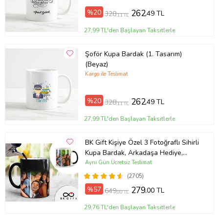
%20
262
,49 TL
328
,11 TL
27,99 TL'den Başlayan Taksitlerle
Şoför Kupa Bardak (1. Tasarım)
(Beyaz)
Kargo ile Teslimat
%20
262
,49 TL
328
,11 TL
27,99 TL'den Başlayan Taksitlerle
BK Gift Kişiye Özel 3 Fotoğraflı Sihirli
Kupa Bardak, Arkadaşa Hediye,
Sevgiliye Hediye
Aynı Gün Ücretsiz Teslimat
(2705)
%57
279
,00 TL
649
,00 TL
29,76 TL'den Başlayan Taksitlerle