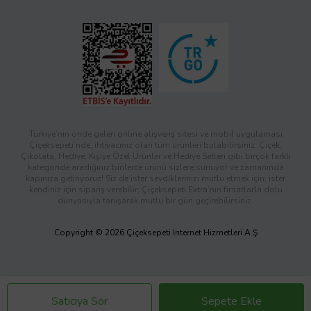
Türkiye’nin önde gelen online alışveriş sitesi ve mobil uygulaması
Çiçeksepeti’nde, ihtiyacınız olan tüm ürünleri bulabilirsiniz. Çiçek,
Çikolata, Hediye, Kişiye Özel Ürünler ve Hediye Setleri gibi birçok farklı
kategoride aradığınız binlerce ürünü sizlere sunuyor ve zamanında
kapınıza getiriyoruz! Siz de ister sevdiklerinizi mutlu etmek için, ister
kendiniz için sipariş verebilir; Çiçeksepeti Extra’nın fırsatlarla dolu
dünyasıyla tanışarak mutlu bir gün geçirebilirsiniz.
Copyright © 2026 Çiçeksepeti İnternet Hizmetleri A.Ş
Satıcıya Sor
Sepete Ekle