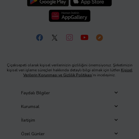
Çiçeksepeti olarak kişisel verilerinizin gizliliğini önemsiyoruz. Şirketimizin
kişisel veri işleme süreçleri hakkında detaylı bilgi almak için lütfen
Kişisel
Verilerin Korunması ve Gizlilik Politikası
’nı inceleyiniz.
Faydalı Bilgiler
Kurumsal
İletişim
Özel Günler