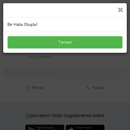
Bir Hata Oluştu!
Pave Taşlı Menekşe Küpe Rose
Tamam
2555,
56 TL
Kargo Bedava
Filtrele
Sırala
Çiçeksepeti Mobil Uygulamamızı İndirin