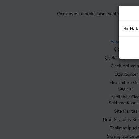
Çiçeksepeti olarak kişisel verilerinizin giz
Bir Hat
Faydalı Bilgil
Çiçek Bakımı
Çiçek Eşliğinde N
Çiçek Anlamla
Özel Günler
Mevsimlere Gö
Çiçekler
Yenilebilir Çiç
Saklama Koşull
Site Haritası
Ürün Sıralama Krit
Teslimat İpuçla
Sipariş Güncell