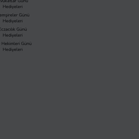
vukatlar Günü
Hediyeleri
emşireler Günü
Hediyeleri
Eczacılık Günü
Hediyeleri
ş Hekimleri Günü
Hediyeleri