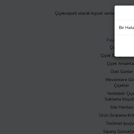
Çiçeksepeti olarak kişisel verilerinizin giz
Bir Hat
Faydalı Bilgil
Çiçek Bakımı
Çiçek Eşliğinde N
Çiçek Anlamla
Özel Günler
Mevsimlere Gö
Çiçekler
Yenilebilir Çiç
Saklama Koşull
Site Haritası
Ürün Sıralama Krit
Teslimat İpuçla
Sipariş Güncell