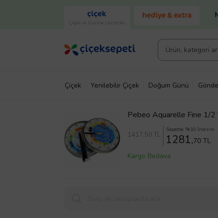
Çiçek ve Gurme Lezzetler
Çiçek
Yenilebilir Çiçek
Doğum Günü
Gönde
Pebeo Aquarelle Fine 1/2 
Sepette %10 İndirim
1417
,50 TL
1281,
70 TL
Kargo Bedava