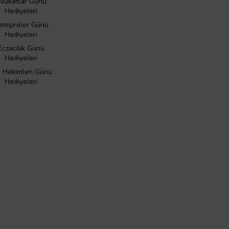
vukatlar Günü
Hediyeleri
emşireler Günü
Hediyeleri
Eczacılık Günü
Hediyeleri
ş Hekimleri Günü
Hediyeleri