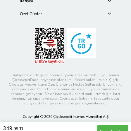
İletişim
Özel Günler
Türkiye’nin önde gelen online alışveriş sitesi ve mobil uygulaması
Çiçeksepeti’nde, ihtiyacınız olan tüm ürünleri bulabilirsiniz. Çiçek,
Çikolata, Hediye, Kişiye Özel Ürünler ve Hediye Setleri gibi birçok farklı
kategoride aradığınız binlerce ürünü sizlere sunuyor ve zamanında
kapınıza getiriyoruz! Siz de ister sevdiklerinizi mutlu etmek için, ister
kendiniz için sipariş verebilir; Çiçeksepeti Extra’nın fırsatlarla dolu
dünyasıyla tanışarak mutlu bir gün geçirebilirsiniz.
Copyright © 2026 Çiçeksepeti İnternet Hizmetleri A.Ş
349
,99 TL