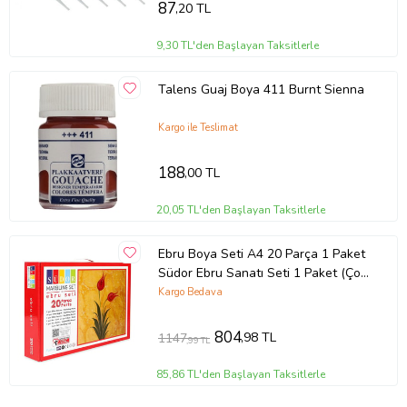
87
,20 TL
9,30 TL'den Başlayan Taksitlerle
Talens Guaj Boya 411 Burnt Sienna
Kargo ile Teslimat
188
,00 TL
20,05 TL'den Başlayan Taksitlerle
Ebru Boya Seti A4 20 Parça 1 Paket
Südor Ebru Sanatı Seti 1 Paket (Çok
Renkli)
Kargo Bedava
804
,98 TL
1147
,99 TL
85,86 TL'den Başlayan Taksitlerle