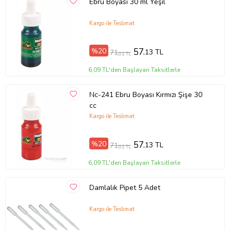
Ebru Boyası 30 ml Yeşil
Kargo ile Teslimat
%20
57
,13 TL
71
,02 TL
6,09 TL'den Başlayan Taksitlerle
Nc-241 Ebru Boyası Kırmızı Şişe 30
cc
Kargo ile Teslimat
%20
57
,13 TL
71
,02 TL
6,09 TL'den Başlayan Taksitlerle
Damlalık Pipet 5 Adet
Kargo ile Teslimat