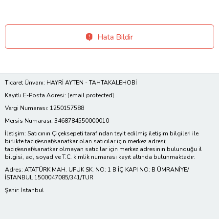
Hata Bildir
Ticaret Ünvanı: HAYRİ AYTEN - TAHTAKALEHOBİ
Kayıtlı E-Posta Adresi:
[email protected]
Vergi Numarası: 1250157588
Mersis Numarası: 3468784550000010
İletişim: Satıcının Çiçeksepeti tarafından teyit edilmiş iletişim bilgileri ile
birlikte tacir/esnaf/sanatkar olan satıcılar için merkez adresi;
tacir/esnaf/sanatkar olmayan satıcılar için merkez adresinin bulunduğu il
bilgisi, ad, soyad ve T.C. kimlik numarası kayıt altında bulunmaktadır.
Adres: ATATÜRK MAH. UFUK SK. NO: 1 B İÇ KAPI NO: B ÜMRANİYE/
İSTANBUL 1500047085/341/TUR
Şehir: İstanbul