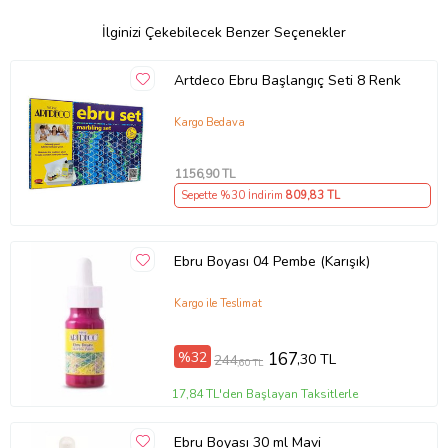
İlginizi Çekebilecek Benzer Seçenekler
Artdeco Ebru Başlangıç Seti 8 Renk
Kargo Bedava
1156
,90 TL
Sepette %30 İndirim
809
,83 TL
Ebru Boyası 04 Pembe (Karışık)
Kargo ile Teslimat
%32
167
,30 TL
244
,60 TL
17,84 TL'den Başlayan Taksitlerle
Ebru Boyası 30 ml Mavi