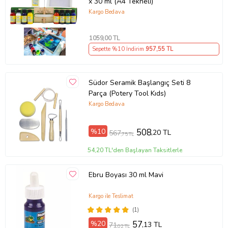
x 30 ml (A4 Tekneli)
Kargo Bedava
1059
,00 TL
Sepette %10 İndirim
957
,55 TL
Südor Seramik Başlangıç Seti 8
Parça (Potery Tool Kıds)
Kargo Bedava
%10
508
,20 TL
567
,75 TL
54,20 TL'den Başlayan Taksitlerle
Ebru Boyası 30 ml Mavi
Kargo ile Teslimat
(1)
%20
57
,13 TL
71
,02 TL