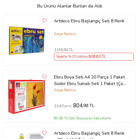
Bu Ürünü Alanlar Bunları da Aldı
Artdeco Ebru Başlangıç Seti 8 Renk
Kargo Bedava
1156
,90 TL
Sepette %30 İndirim
809
,83 TL
Ebru Boya Seti A4 20 Parça 1 Paket
Südor Ebru Sanatı Seti 1 Paket (Çok
Renkli)
Kargo Bedava
804
,98 TL
1147
,99 TL
85,86 TL'den Başlayan Taksitlerle
Artdeco Ebru Başlangıç Seti 8 Renk