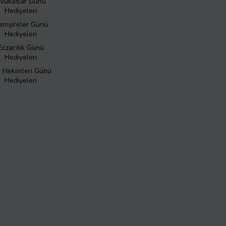
vukatlar Günü
Hediyeleri
emşireler Günü
Hediyeleri
Eczacılık Günü
Hediyeleri
ş Hekimleri Günü
Hediyeleri