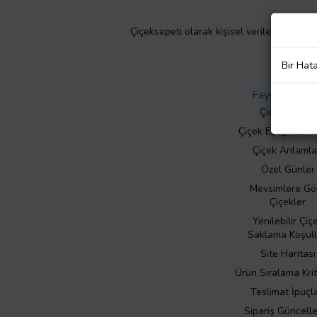
Çiçeksepeti olarak kişisel verilerinizin giz
Bir Hat
Faydalı Bilgil
Çiçek Bakımı
Çiçek Eşliğinde N
Çiçek Anlamla
Özel Günler
Mevsimlere Gö
Çiçekler
Yenilebilir Çiç
Saklama Koşull
Site Haritası
Ürün Sıralama Krit
Teslimat İpuçla
Sipariş Güncell