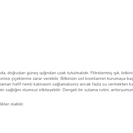
da, doğrudan güneş ışığından uzak tutulmalıdır. Filtrelenmiş ışık, bitkinizi
ızı çiçeklerine zarar verebilir. Bitkinizin üst kısımlarının kurumaya baş
man hafif nemli kalmasını sağlamalısınız ancak fazla su vermekten kaçın
izin sağlığını olumsuz etkileyebilir. Dengeli bir sulama rutini, antoryum
ler olabilir.