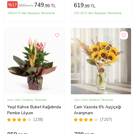
749
619
%17
899
,99 TL
,99 TL
,99 TL
156,24 TL'den Başlayan Taksitlerle
129,16 TL'den Başlayan Taksitlerle
Aynı Gün Ücretsiz Teslimat
Aynı Gün Ücretsiz Teslimat
Yeşil Kahve Buket Kağıdında
Cam Vazoda 6'lı Ayçiçeği
Pembe Lilyum
Aranjmanı
(238)
(7207)