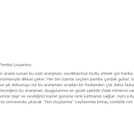
Pembe Lisyantus
bir arada sunan bu özel aranjman, sevdiklerinizi mutlu etmek için hari
nümleriyle dikkat çeker. Her biri özenle seçilen pembe çardak güller, li
 ve şık dokunuşu ise bu aranjmanı sıradan bir hediyeden çok daha fazla
ebileceğiniz bu aranjman, duygularınızı en güzel şekilde ifade etmeniz
inize taşır ve sevdiğiniz kişinin gününe renk katmanızı sağlar. Ayrıca b
işiniz sonrasında çıkacak “Not oluşturma” sayfasında birkaç cümlelik not