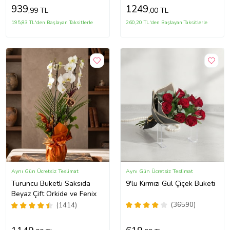
939
1249
,99 TL
,00 TL
195,83 TL'den Başlayan Taksitlerle
260,20 TL'den Başlayan Taksitlerle
Aynı Gün Ücretsiz Teslimat
Aynı Gün Ücretsiz Teslimat
Turuncu Buketli Saksıda
9'lu Kırmızı Gül Çiçek Buketi
Beyaz Çift Orkide ve Fenix
(36590)
(1414)