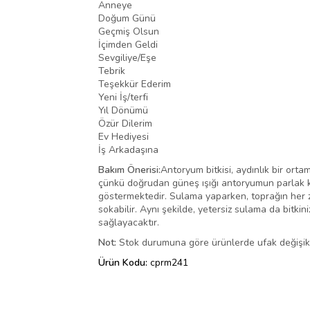
Anneye
Doğum Günü
Geçmiş Olsun
İçimden Geldi
Sevgiliye/Eşe
Tebrik
Teşekkür Ederim
Yeni İş/terfi
Yıl Dönümü
Özür Dilerim
Ev Hediyesi
İş Arkadaşına
Bakım Önerisi:
Antoryum bitkisi, aydınlık bir ortam
çünkü doğrudan güneş ışığı antoryumun parlak kırm
göstermektedir. Sulama yaparken, toprağın her za
sokabilir. Aynı şekilde, yetersiz sulama da bitkin
sağlayacaktır.
Not:
Stok durumuna göre ürünlerde ufak değişiklik
Ürün Kodu:
cprm241