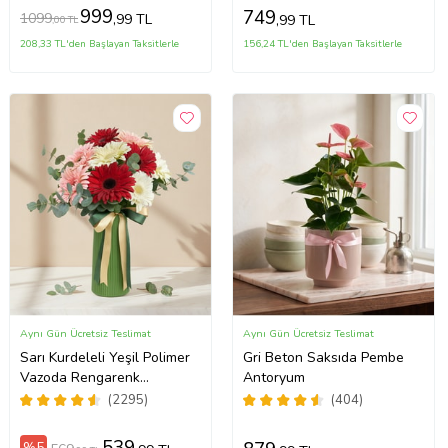
999
749
1099
,99 TL
,99 TL
,00 TL
208,33 TL'den Başlayan Taksitlerle
156,24 TL'den Başlayan Taksitlerle
Aynı Gün Ücretsiz Teslimat
Aynı Gün Ücretsiz Teslimat
Sarı Kurdeleli Yeşil Polimer
Gri Beton Saksıda Pembe
Vazoda Rengarenk
Antoryum
Gerberalar
(2295)
(404)
%5