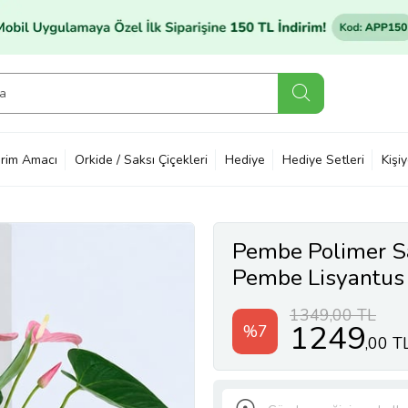
rim Amacı
Orkide / Saksı Çiçekleri
Hediye
Hediye Setleri
Kişi
Pembe Polimer S
Pembe Lisyantus
1349,00 TL
1249
%7
,00 T