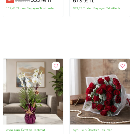
539
879
569
,99 TL
,99 TL
,99 TL
112,49 TL'den Başlayan Taksitlerle
183,33 TL'den Başlayan Taksitlerle
Aynı Gün Ücretsiz Teslimat
Aynı Gün Ücretsiz Teslimat