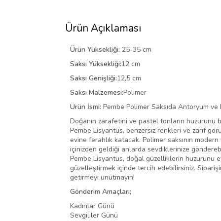
Ürün Açıklaması
Ürün Yüksekliği:
25-35 cm
Saksı Yüksekliği:
12 cm
Saksı Genişliği:
12,5 cm
Saksı Malzemesi:
Polimer
Ürün İsmi:
Pembe Polimer Saksıda Antoryum ve 
Doğanın zarafetini ve pastel tonların huzurunu 
Pembe Lisyantus, benzersiz renkleri ve zarif görü
evine ferahlık katacak. Polimer saksının modern
içinizden geldiği anlarda sevdiklerinize gönder
Pembe Lisyantus, doğal güzelliklerin huzurunu ev
güzelleştirmek içinde tercih edebilirsiniz. Sipar
getirmeyi unutmayın!
Gönderim Amaçları;
Kadınlar Günü
Sevgililer Günü