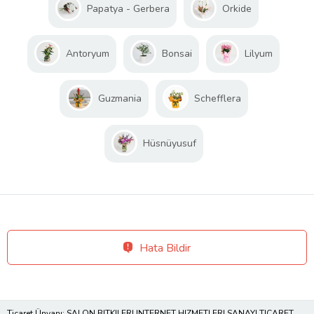
Papatya - Gerbera
Orkide
Antoryum
Bonsai
Lilyum
Guzmania
Schefflera
Hüsnüyusuf
Hata Bildir
Ticaret Ünvanı: SALON BITKILERI INTERNET HIZMETLERI SANAYI TICARET