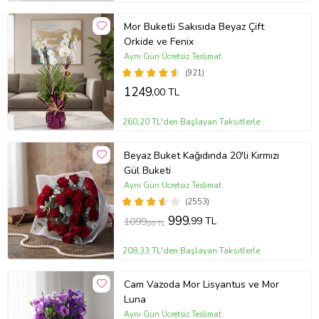
Mor Buketli Sakısıda Beyaz Çift
Orkide ve Fenix
Aynı Gün Ücretsiz Teslimat
(921)
1249
,00 TL
260,20 TL'den Başlayan Taksitlerle
Beyaz Buket Kağıdında 20'li Kırmızı
Gül Buketi
Aynı Gün Ücretsiz Teslimat
(2553)
999
,99 TL
1099
,00 TL
208,33 TL'den Başlayan Taksitlerle
Cam Vazoda Mor Lisyantus ve Mor
Luna
Aynı Gün Ücretsiz Teslimat