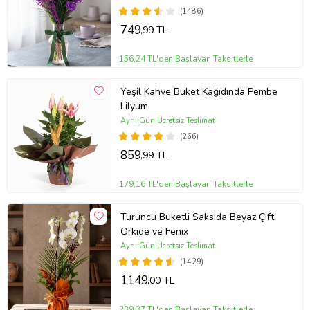
(1486)
749
,99 TL
156,24 TL'den Başlayan Taksitlerle
Yeşil Kahve Buket Kağıdında Pembe
Lilyum
Aynı Gün Ücretsiz Teslimat
(266)
859
,99 TL
179,16 TL'den Başlayan Taksitlerle
Turuncu Buketli Saksıda Beyaz Çift
Orkide ve Fenix
Aynı Gün Ücretsiz Teslimat
(1429)
1149
,00 TL
239,37 TL'den Başlayan Taksitlerle