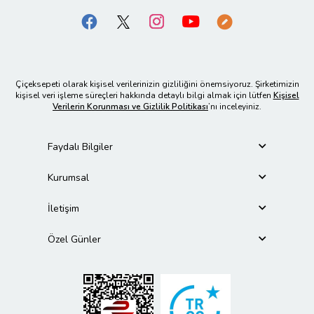
Çiçeksepeti olarak kişisel verilerinizin gizliliğini önemsiyoruz. Şirketimizin
kişisel veri işleme süreçleri hakkında detaylı bilgi almak için lütfen
Kişisel
Verilerin Korunması ve Gizlilik Politikası
’nı inceleyiniz.
Faydalı Bilgiler
Kurumsal
İletişim
Özel Günler