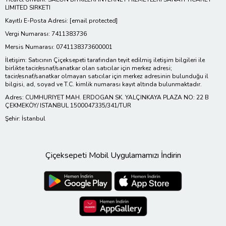
LIMITED SIRKETI
Kayıtlı E-Posta Adresi:
[email protected]
Vergi Numarası: 7411383736
Mersis Numarası: 0741138373600001
İletişim: Satıcının Çiçeksepeti tarafından teyit edilmiş iletişim bilgileri ile
birlikte tacir/esnaf/sanatkar olan satıcılar için merkez adresi;
tacir/esnaf/sanatkar olmayan satıcılar için merkez adresinin bulunduğu il
bilgisi, ad, soyad ve T.C. kimlik numarası kayıt altında bulunmaktadır.
Adres: CUMHURIYET MAH. ERDOGAN SK. YALÇINKAYA PLAZA NO: 22 B
ÇEKMEKÖY/ ISTANBUL 1500047335/341/TUR
Şehir: İstanbul
Çiçeksepeti Mobil Uygulamamızı İndirin