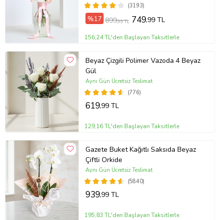
(3193)
🪴
Toprak:
İyi drene edilen, hafif asidik iç mekân bitki toprağı
%17
749
,99 TL
899
,99 TL
uygundur.
156,24 TL'den Başlayan Taksitlerle
✨ Dekoratif Değer
Bu Camilla modeli özellikle
pembe buket ve şık saksı tasarımı
ile
Beyaz Çizgili Polimer Vazoda 4 Beyaz
sunularak hediye ve özel günler için de tercih edilir. Bitki,
Gül
bulunduğu mekâna tropik, canlı ve ferah bir his katar.
Aynı Gün Ücretsiz Teslimat
⚠️ Dikkat
(776)
Bu bitki
zehirli sulu özlere sahiptir
; temasında cilt tahrişi veya
619
,99 TL
yutulduğunda mide rahatsızlığına yol açabilir. Çocuklar ve evcil
hayvanlardan uzak tutulmalıdır.
129,16 TL'den Başlayan Taksitlerle
Ürün Kodu:
kcm87744532
Gazete Buket Kağıtlı Saksıda Beyaz
Çiftli Orkide
Aynı Gün Ücretsiz Teslimat
(5840)
939
,99 TL
195,83 TL'den Başlayan Taksitlerle