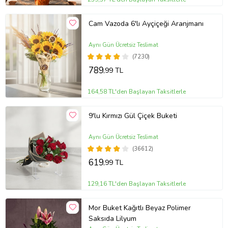
Cam Vazoda 6'lı Ayçiçeği Aranjmanı
Aynı Gün Ücretsiz Teslimat
(7230)
789
,99 TL
164,58 TL'den Başlayan Taksitlerle
9'lu Kırmızı Gül Çiçek Buketi
Aynı Gün Ücretsiz Teslimat
(36612)
619
,99 TL
129,16 TL'den Başlayan Taksitlerle
Mor Buket Kağıtlı Beyaz Polimer
Saksıda Lilyum