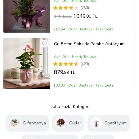
Aynı Gün Ücretsiz Teslimat
(283)
1049
,00 TL
1199
,00 TL
218,54 TL'den Başlayan Taksitlerle
Gri Beton Saksıda Pembe Antoryum
Aynı Gün Ücretsiz Teslimat
(423)
879
,99 TL
183,33 TL'den Başlayan Taksitlerle
Daha Fazla Kategori
Difenbahya
Güller
Spatifilyum