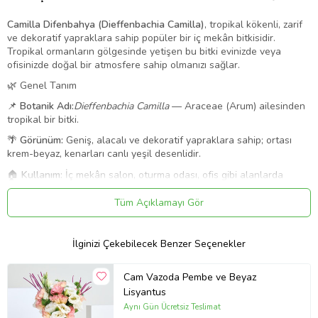
Camilla Difenbahya (Dieffenbachia Camilla)
, tropikal kökenli, zarif
ve dekoratif yapraklara sahip popüler bir iç mekân bitkisidir.
Tropikal ormanların gölgesinde yetişen bu bitki evinizde veya
ofisinizde doğal bir atmosfere sahip olmanızı sağlar.
🌿 Genel Tanım
📌
Botanik Adı:
Dieffenbachia Camilla
— Araceae (Arum) ailesinden
tropikal bir bitki.
🌴
Görünüm:
Geniş, alacalı ve dekoratif yapraklara sahip; ortası
krem-beyaz, kenarları canlı yeşil desenlidir.
🏠
Kullanım:
İç mekân salon, oturma odası, ofis gibi alanlarda
dekoratif amaçlı yetiştirilir.
Tüm Açıklamayı Gör
🌱 Bakım Özellikleri
☀️
Işık:
Parlak, dolaylı ışık en uygunudur; doğrudan güneş yaprakları
İlginizi Çekebilecek Benzer Seçenekler
yakabilir. Yarı gölge ortamda da dayanabilir.
💧
Sulama:
Toprağın üstü hafifçe kurudukça sulayın; aşırı sulama
Cam Vazoda Pembe ve Beyaz
kök çürüklüğüne neden olabilir.
Lisyantus
💨
Nem & Sıcaklık:
Orta-yüksek nemi sever; ideal sıcaklık 18-26 °C
Aynı Gün Ücretsiz Teslimat
arasıdır.