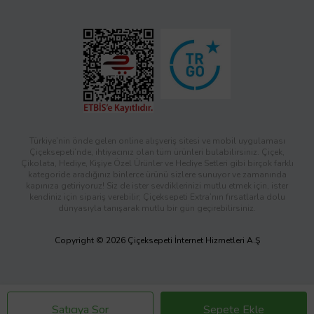
Türkiye’nin önde gelen online alışveriş sitesi ve mobil uygulaması
Çiçeksepeti’nde, ihtiyacınız olan tüm ürünleri bulabilirsiniz. Çiçek,
Çikolata, Hediye, Kişiye Özel Ürünler ve Hediye Setleri gibi birçok farklı
kategoride aradığınız binlerce ürünü sizlere sunuyor ve zamanında
kapınıza getiriyoruz! Siz de ister sevdiklerinizi mutlu etmek için, ister
kendiniz için sipariş verebilir; Çiçeksepeti Extra’nın fırsatlarla dolu
dünyasıyla tanışarak mutlu bir gün geçirebilirsiniz.
Copyright © 2026 Çiçeksepeti İnternet Hizmetleri A.Ş
Satıcıya Sor
Sepete Ekle