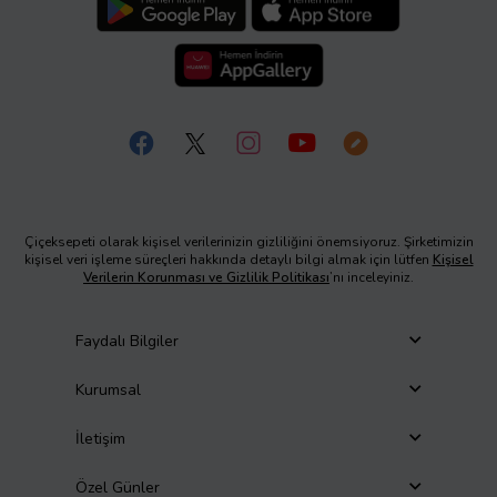
Çiçeksepeti olarak kişisel verilerinizin gizliliğini önemsiyoruz. Şirketimizin
kişisel veri işleme süreçleri hakkında detaylı bilgi almak için lütfen
Kişisel
Verilerin Korunması ve Gizlilik Politikası
’nı inceleyiniz.
Faydalı Bilgiler
Kurumsal
İletişim
Özel Günler