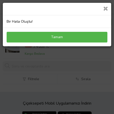
Bir Hata Oluştu!
Pembe Sevimli Kedi Patileri Fotoğraf Not Tutacak
Tamam
Seti 4lü Pati Ofis Masası Hediyelik
1100,00 TL
%32
745,
00 TL
Kargo Bedava
Filtrele
Sırala
Çiçeksepeti Mobil Uygulamamızı İndirin