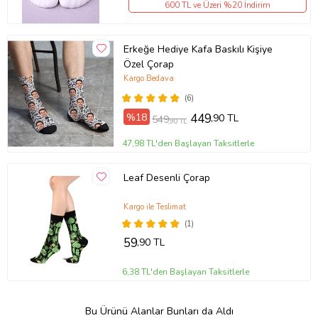
600 TL ve Üzeri %20 İndirim
Erkeğe Hediye Kafa Baskılı Kişiye
Özel Çorap
Kargo Bedava
(6)
%18
449
,90 TL
549
,90 TL
47,98 TL'den Başlayan Taksitlerle
Leaf Desenli Çorap
Kargo ile Teslimat
(1)
59
,90 TL
6,38 TL'den Başlayan Taksitlerle
Bu Ürünü Alanlar Bunları da Aldı