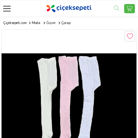
Çiçeksepeti.com
Moda
Giyim
Çorap