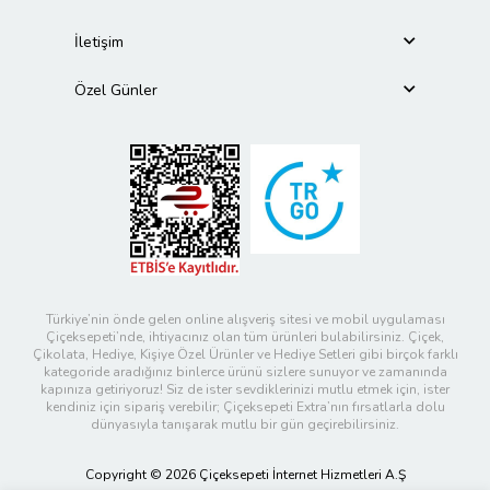
İletişim
Özel Günler
Türkiye’nin önde gelen online alışveriş sitesi ve mobil uygulaması
Çiçeksepeti’nde, ihtiyacınız olan tüm ürünleri bulabilirsiniz. Çiçek,
Çikolata, Hediye, Kişiye Özel Ürünler ve Hediye Setleri gibi birçok farklı
kategoride aradığınız binlerce ürünü sizlere sunuyor ve zamanında
kapınıza getiriyoruz! Siz de ister sevdiklerinizi mutlu etmek için, ister
kendiniz için sipariş verebilir; Çiçeksepeti Extra’nın fırsatlarla dolu
dünyasıyla tanışarak mutlu bir gün geçirebilirsiniz.
Copyright © 2026 Çiçeksepeti İnternet Hizmetleri A.Ş