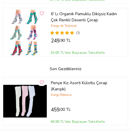
6' Lı Organik Pamuklu Dikişsiz Kadın
Çok Renkli Desenli Çorap
Kargo ile Teslimat
(3)
249
,90 TL
26,65 TL'den Başlayan Taksitlerle
Son Gezdikleriniz
Penye Kız Asorti Külotlu Çorap
(Karışık)
Kargo Bedava
459
,00 TL
48,96 TL'den Başlayan Taksitlerle