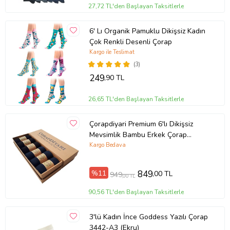
27,72 TL'den Başlayan Taksitlerle
6' Lı Organik Pamuklu Dikişsiz Kadın
Çok Renkli Desenli Çorap
Kargo ile Teslimat
(3)
249
,90 TL
26,65 TL'den Başlayan Taksitlerle
Çorapdiyari Premium 6'lı Dikişsiz
Mevsimlik Bambu Erkek Çorap
(Siyah-Lacivert)
Kargo Bedava
%11
849
,00 TL
949
,00 TL
90,56 TL'den Başlayan Taksitlerle
3'lü Kadın İnce Goddess Yazılı Çorap
3442-A3 (Ekru)