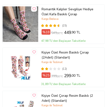
Romantik Kalpler Sevgiliye Hediye
Özel Kafa Baskılı Çorap
Kargo Bedava
(15)
%18
449
,90 TL
549
,90 TL
47,98 TL'den Başlayan Taksitlerle
Kişiye Özel Resim Baskılı Çorap
(2Adet) (Standart)
Kargo ile Teslimat
(12)
%25
299
,00 TL
399
,00 TL
31,89 TL'den Başlayan Taksitlerle
Kişiye Özel Çorap Resim Baskılı (2
Adet) (Standart)
Kargo ile Teslimat