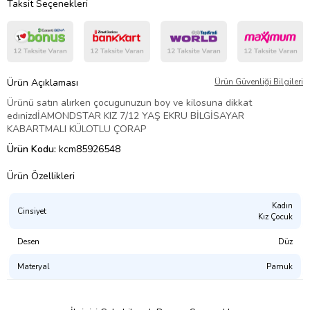
Taksit Seçenekleri
Ürün Açıklaması
Ürün Güvenliği Bilgileri
Ürünü satın alırken çocugunuzun boy ve kilosuna dikkat
edınizdİAMONDSTAR KIZ 7/12 YAŞ EKRU BİLGİSAYAR
KABARTMALI KÜLOTLU ÇORAP
Ürün Kodu:
kcm85926548
Ürün Özellikleri
Kadın
Cinsiyet
Kız Çocuk
Desen
Düz
Materyal
Pamuk