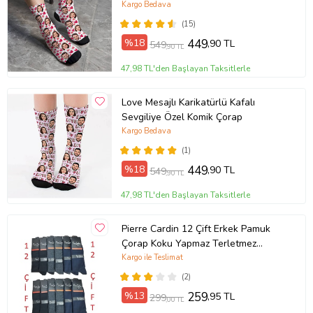
Kargo Bedava
(15)
%18
449
,90 TL
549
,90 TL
47,98 TL'den Başlayan Taksitlerle
Love Mesajlı Karikatürlü Kafalı
Sevgiliye Özel Komik Çorap
Kargo Bedava
(1)
%18
449
,90 TL
549
,90 TL
47,98 TL'den Başlayan Taksitlerle
Pierre Cardin 12 Çift Erkek Pamuk
Çorap Koku Yapmaz Terletmez
Çeyizlik (Karışık)
Kargo ile Teslimat
(2)
%13
259
,95 TL
299
,00 TL