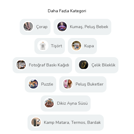
Daha Fazla Kategori
Çorap
Kumaş, Peluş Bebek
Tişört
Kupa
Fotoğraf Baskı Kağıdı
Çelik Bileklik
Puzzle
Peluş Buketler
Dikiz Ayna Süsü
Kamp Matara, Termos, Bardak