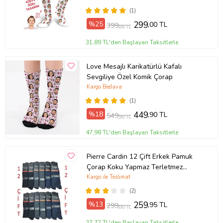
(1)
%25
299
,00 TL
399
,00 TL
31,89 TL'den Başlayan Taksitlerle
Love Mesajlı Karikatürlü Kafalı
Sevgiliye Özel Komik Çorap
Kargo Bedava
(1)
%18
449
,90 TL
549
,90 TL
47,98 TL'den Başlayan Taksitlerle
Pierre Cardin 12 Çift Erkek Pamuk
Çorap Koku Yapmaz Terletmez
Çeyizlik (Karışık)
Kargo ile Teslimat
(2)
%13
259
,95 TL
299
,00 TL
27,72 TL'den Başlayan Taksitlerle