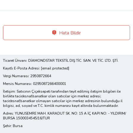
Hata Bildir
Ticaret Ünvanı: DİAMONDSTAR TEKSTİL DIŞ TİC. SAN. VE TİC. LTD. ŞTİ.
Kayıtlı E-Posta Adresi:
[email protected]
Vergi Numarası: 2950872664
Mersis Numarası: 0295087266400001
İletişim: Satıcının Çiçeksepeti tarafından teyit edilmiş iletişim bilgileri ile
birlikte tacir/esnaf/sanatkar olan satıcılar için merkez adresi;
tacir/esnaf/sanatkar olmayan satıcılar için merkez adresinin bulunduğu il
bilgisi, ad, soyad ve T.C. kimlik numarası kayıt altında bulunmaktadır.
Adres: YUNUSEMRE MAH. KARADUT SK. NO: 15 A İÇ KAPI NO: - YILDIRIM/
BURSA 1500034545/16/TUR
Şehir: Bursa