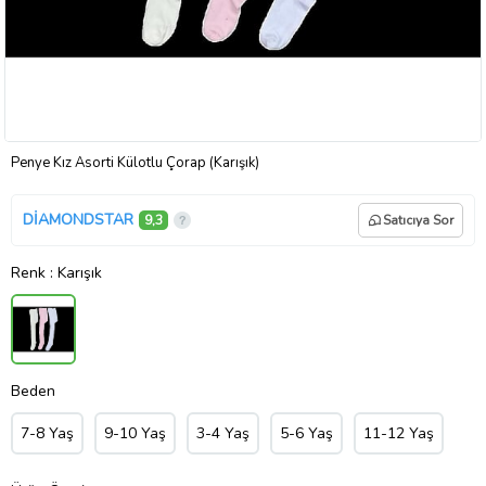
Penye Kız Asorti Külotlu Çorap (Karışık)
DİAMONDSTAR
9,3
Satıcıya Sor
Renk
: Karışık
Beden
7-8 Yaş
9-10 Yaş
3-4 Yaş
5-6 Yaş
11-12 Yaş