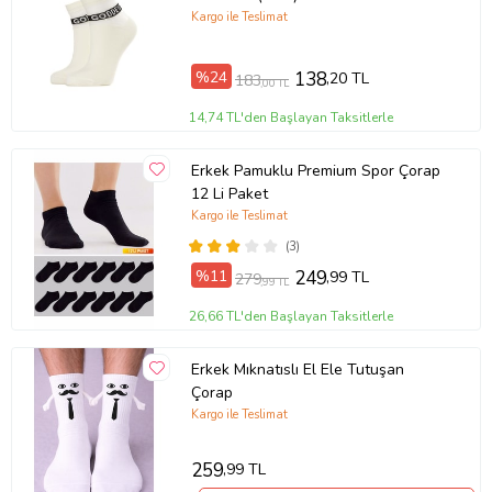
Kargo ile Teslimat
%24
138
,20 TL
183
,00 TL
14,74 TL'den Başlayan Taksitlerle
Erkek Pamuklu Premium Spor Çorap
12 Li Paket
Kargo ile Teslimat
(3)
%11
249
,99 TL
279
,99 TL
26,66 TL'den Başlayan Taksitlerle
Erkek Mıknatıslı El Ele Tutuşan
Çorap
Kargo ile Teslimat
259
,99 TL