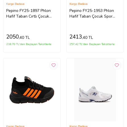
Kargo Bedava
Kargo Bedava
Pepino FY25-1897 Phlon
Pepino FY25-1953 Phlon
Hafif Taban Cırtlı Çocuk
Hafif Taban Çocuk Spor
Spor Ayakkabı BEJ
Ayakkabı SİYAH BEYAZ
2050
2413
,40 TL
,40 TL
218,70 TL'den Başlayan Taksitlerle
257,42 TL'den Başlayan Taksitlerle
Kargo Bedava
Kargo Bedava