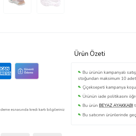
Ürün Özeti
Bu ürünün kampanyalı satışı 
stoğundan maksimum 10 adet sa
Çiçeksepeti kampanya koşull
Ürünün iade politikasını öğ
Bu ürün
BEYAZ AYAKKABI
t
deme esnasında kredi kartı bilgileriniz
Bu satıcının ürünlerinde geç
Bu Satıcının
Tüm Ürünlerini
Ürün sayfasında gördüğünüz f