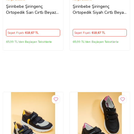
Şirinbebe Şiringenç
Şirinbebe Şiringenç
Ortopedik Sarı Cırtlı Beyaz
Ortopedik Siyah Cırtlı Beyaz
Taban Erkek Bebek Çocuk
Taban Kız Bebek Çocuk
Spor Ayakkabı
Spor Ayakkabı
Sepet Fiyatı
618
,67 TL
Sepet Fiyatı
618
,67 TL
65,99 TL'den Başlayan Taksitlerle
65,99 TL'den Başlayan Taksitlerle