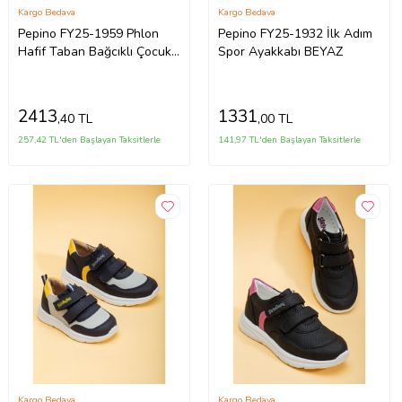
Kargo Bedava
Kargo Bedava
Pepino FY25-1959 Phlon
Pepino FY25-1932 İlk Adım
Hafif Taban Bağcıklı Çocuk
Spor Ayakkabı BEYAZ
Spor Ayakkabı BEYAZ
2413
1331
,40 TL
,00 TL
257,42 TL'den Başlayan Taksitlerle
141,97 TL'den Başlayan Taksitlerle
Kargo Bedava
Kargo Bedava