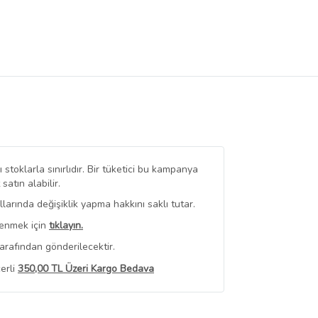
stoklarla sınırlıdır. Bir tüketici bu kampanya
tın alabilir.
arında değişiklik yapma hakkını saklı tutar.
renmek için
tıklayın.
arafından gönderilecektir.
erli
350,00 TL Üzeri Kargo Bedava
 Görüntüle
iyat bilgileri, satıcı tarafından