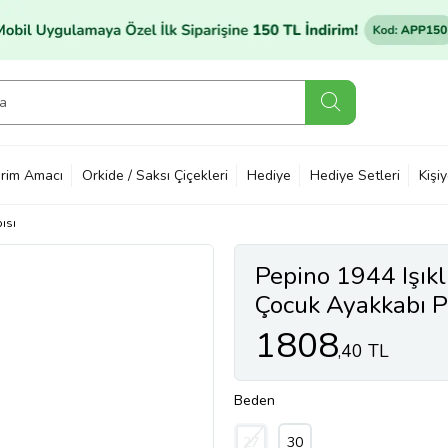
rim Amacı
Orkide / Saksı Çiçekleri
Hediye
Hediye Setleri
Kişi
ısı
Pepino 1944 Işıklı
Çocuk Ayakkabı
1808
,40 TL
Beden
27
30