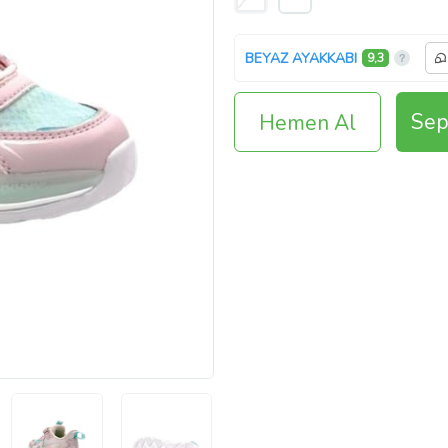
BEYAZ AYAKKABI
9,3
Sep
Hemen Al