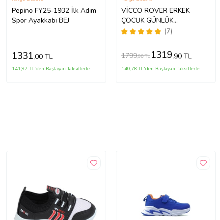
Pepino FY25-1932 İlk Adım
VİCCO ROVER ERKEK
Spor Ayakkabı BEJ
ÇOCUK GÜNLÜK
ORTOPEDİK SPOR
(7)
AYAKKABI (22-35) 23Y
346.180 PE (Mavi)
1319
1331
1799
,90 TL
,00 TL
,90 TL
141,97 TL'den Başlayan Taksitlerle
140,78 TL'den Başlayan Taksitlerle