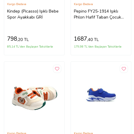
Kargo Bedava
Kargo Bedava
Kindep (Picasso) Işıklı Bebe
Pepino FY25-1914 Işıklı
Spor Ayakkabı GRİ
Phlon Hafif Taban Çocuk
Spor Ayakkabı BEJ
798
1687
,20 TL
,40 TL
85,14 TL'den Başlayan Taksitlerle
179,98 TL'den Başlayan Taksitlerle
Kargo Bedava
Kargo Bedava