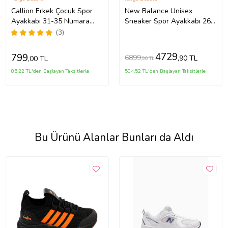
Callion Erkek Çocuk Spor
New Balance Unisex
Ayakkabı 31-35 Numara
Sneaker Spor Ayakkabı 26y
Siyah
P530 Beyaz
(3)
4729
799
6899
,90 TL
,00 TL
,90 TL
85,22 TL'den Başlayan Taksitlerle
504,52 TL'den Başlayan Taksitlerle
Bu Ürünü Alanlar Bunları da Aldı