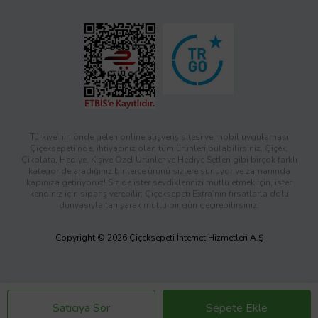
Türkiye’nin önde gelen online alışveriş sitesi ve mobil uygulaması
Çiçeksepeti’nde, ihtiyacınız olan tüm ürünleri bulabilirsiniz. Çiçek,
Çikolata, Hediye, Kişiye Özel Ürünler ve Hediye Setleri gibi birçok farklı
kategoride aradığınız binlerce ürünü sizlere sunuyor ve zamanında
kapınıza getiriyoruz! Siz de ister sevdiklerinizi mutlu etmek için, ister
kendiniz için sipariş verebilir; Çiçeksepeti Extra’nın fırsatlarla dolu
dünyasıyla tanışarak mutlu bir gün geçirebilirsiniz.
Copyright © 2026 Çiçeksepeti İnternet Hizmetleri A.Ş
Satıcıya Sor
Sepete Ekle