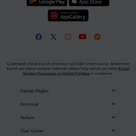
Çiçeksepeti olarak kişisel verilerinizin gizliliğini önemsiyoruz. Şirketimizin
kişisel veri işleme süreçleri hakkında detaylı bilgi almak için lütfen
Kişisel
Verilerin Korunması ve Gizlilik Politikası
’nı inceleyiniz.
Faydalı Bilgiler
Kurumsal
İletişim
Özel Günler