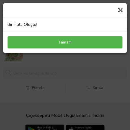
Bir Hata Oluştu!
Peri Asası - Yıldız Peri Sopası - Yıldız Peri Değneği -
Tamam
Yıldız Asa 34 cm (Karışık)
242,
83 TL
Filtrele
Sırala
Çiçeksepeti Mobil Uygulamamızı İndirin