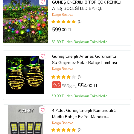
GÜNEŞ ENERJİLİ 8 TOP ÇOK RENKLİ
ATEŞ BÖCEĞİ LED BAHÇE
AYDINLATMA SOLAR BAHÇE SÜSÜ
Kargo Bedava
(1)
599
,00 TL
63,89 TL'den Başlayan Taksitlerle
Güneş Enerjili Ananas Görünümlü
Su Geçirmez Solar Bahçe Lambası-
Dekoratif Bahçe Çardak Süsleme 1
Kargo Bedava
adet
(3)
%5
554
,00 TL
585
,00 TL
59,09 TL'den Başlayan Taksitlerle
4 Adet Güneş Enerjili Kumandalı 3
Modlu Bahçe Ev Yol Mandıra
Aydınlatma Projektörü
Kargo Bedava
(2)