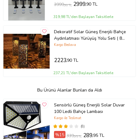
2999
,90 TL
3999
,90 TL
319,98 TL'den Başlayan Taksitlerle
Dekoratif Solar Güneş Enerjili Bahçe
Aydınlatması Yürüyüş Yolu Seti ( 8
Adet )
Kargo Bedava
2223
,90 TL
237,21 TL'den Başlayan Taksitlerle
Bu Ürünü Alanlar Bunları da Aldı
Sensörlü Güneş Enerjili Solar Duvar
100 Ledli Bahçe Lambası
Kargo ile Teslimat
(8)
%15
289
,95 TL
339
,95 TL