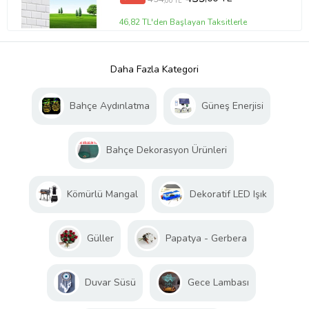
,00 TL
46,82 TL'den Başlayan Taksitlerle
Daha Fazla Kategori
Bahçe Aydınlatma
Güneş Enerjisi
Bahçe Dekorasyon Ürünleri
Kömürlü Mangal
Dekoratif LED Işık
Güller
Papatya - Gerbera
Duvar Süsü
Gece Lambası