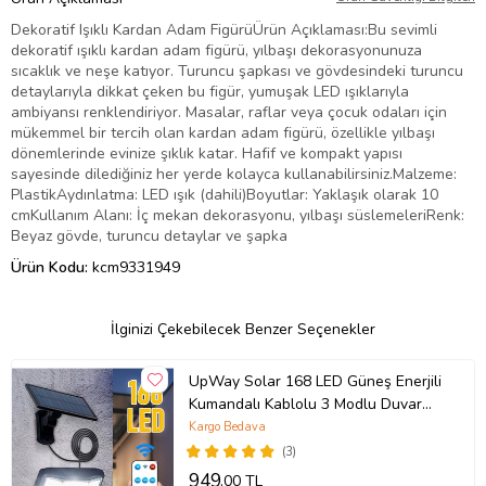
Dekoratif Işıklı Kardan Adam FigürüÜrün Açıklaması:Bu sevimli
dekoratif ışıklı kardan adam figürü, yılbaşı dekorasyonunuza
sıcaklık ve neşe katıyor. Turuncu şapkası ve gövdesindeki turuncu
detaylarıyla dikkat çeken bu figür, yumuşak LED ışıklarıyla
ambiyansı renklendiriyor. Masalar, raflar veya çocuk odaları için
mükemmel bir tercih olan kardan adam figürü, özellikle yılbaşı
dönemlerinde evinize şıklık katar. Hafif ve kompakt yapısı
sayesinde dilediğiniz her yerde kolayca kullanabilirsiniz.Malzeme:
PlastikAydınlatma: LED ışık (dahili)Boyutlar: Yaklaşık olarak 10
cmKullanım Alanı: İç mekan dekorasyonu, yılbaşı süslemeleriRenk:
Beyaz gövde, turuncu detaylar ve şapka
Ürün Kodu:
kcm9331949
İlginizi Çekebilecek Benzer Seçenekler
UpWay Solar 168 LED Güneş Enerjili
Kumandalı Kablolu 3 Modlu Duvar
Lambası
Kargo Bedava
(3)
949
,00 TL