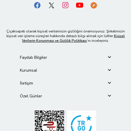
Çiçeksepeti olarak kişisel verilerinizin gizliliğini önemsiyoruz. Şirketimizin
kişisel veri işleme süreçleri hakkında detaylı bilgi almak için lütfen
Kişisel
Verilerin Korunması ve Gizlilik Politikası
’nı inceleyiniz.
Faydalı Bilgiler
Kurumsal
İletişim
Özel Günler