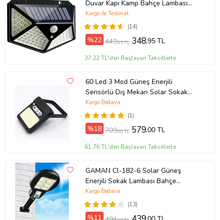
Duvar Kapı Kamp Bahçe Lambası
Fotoselli Projektör 100 Led Lambalı
Kargo ile Teslimat
(14)
%22
348
,95 TL
449
,95 TL
37,22 TL'den Başlayan Taksitlerle
60 Led 3 Mod Güneş Enerjili
Sensörlü Dış Mekan Solar Sokak
Bahçe
Kargo Bedava
(1)
%18
579
,00 TL
709
,00 TL
61,76 TL'den Başlayan Taksitlerle
GAMAN Cl-182-6 Solar Güneş
Enerjili Sokak Lambası Bahçe
Armatürü Aydınlatması 3 Modlu
Kargo Bedava
29cm
(13)
%11
439
,00 TL
494