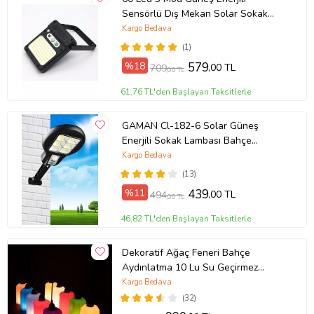
Sensörlü Dış Mekan Solar Sokak
Bahçe
Kargo Bedava
(1)
%18
579
,00 TL
709
,00 TL
61,76 TL'den Başlayan Taksitlerle
GAMAN Cl-182-6 Solar Güneş
Enerjili Sokak Lambası Bahçe
Armatürü Aydınlatması 3 Modlu
Kargo Bedava
29cm
(13)
%11
439
,00 TL
494
,00 TL
46,82 TL'den Başlayan Taksitlerle
Dekoratif Ağaç Feneri Bahçe
Aydınlatma 10 Lu Su Geçirmez
1.sınıf Malzeme
Kargo Bedava
(32)