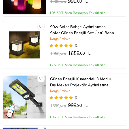
990
,00 TL
1200
,00 TL
105,60 TL'den Başlayan Taksitlerle
90w Solar Bahçe Aydınlatması.
Solar Güneş Enerjili Set Üstü Baba
Tipi KÜP Aydınlatma. BEYAZ IŞIK.
Kargo Bedava
(1)
1658
,00 TL
1950
,00 TL
176,85 TL'den Başlayan Taksitlerle
Güneş Enerjili Kumandalı 3 Modlu
Dış Mekan Projektör Aydınlatma
Cihazı
Kargo Bedava
(1)
999
,90 TL
1599
,90 TL
106,65 TL'den Başlayan Taksitlerle