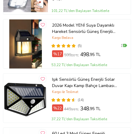
101,22 TL'den Başlayan Taksitlerle
2026 Model YENİ Suya Dayanıklı
Hareket Sensörlü Güneş Enerjili
Solar LED Dış Mekan Bahçe Lambası
Kargo Bedava
(5)
%17
498
,95 TL
599
,00 TL
53,22 TL'den Başlayan Taksitlerle
Işık Sensörlü Güneş Enerjili Solar
Duvar Kapı Kamp Bahçe Lambası
Fotoselli Projektör 100 Led Lambalı
Kargo ile Teslimat
(14)
%22
348
,95 TL
449
,95 TL
37,22 TL'den Başlayan Taksitlerle
60 Led 3 Mod Güneş Enerjili