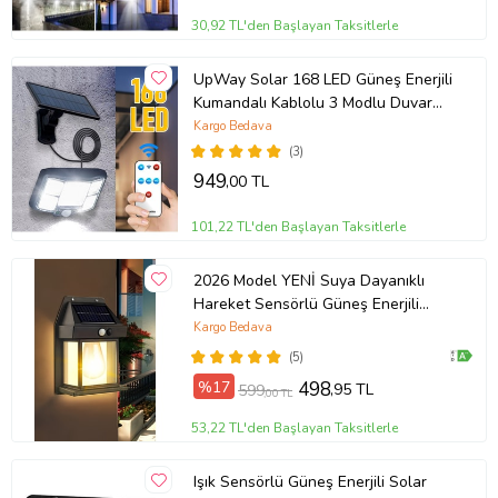
30,92 TL'den Başlayan Taksitlerle
UpWay Solar 168 LED Güneş Enerjili
Kumandalı Kablolu 3 Modlu Duvar
Lambası
Kargo Bedava
(3)
949
,00 TL
101,22 TL'den Başlayan Taksitlerle
2026 Model YENİ Suya Dayanıklı
Hareket Sensörlü Güneş Enerjili
Solar LED Dış Mekan Bahçe Lambası
Kargo Bedava
(5)
%17
498
,95 TL
599
,00 TL
53,22 TL'den Başlayan Taksitlerle
Işık Sensörlü Güneş Enerjili Solar