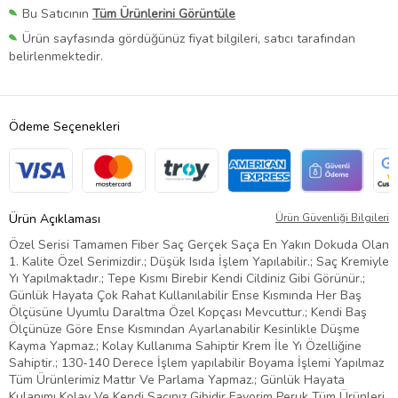
Bu Satıcının
Tüm Ürünlerini Görüntüle
Ürün sayfasında gördüğünüz fiyat bilgileri, satıcı tarafından
belirlenmektedir.
Ödeme Seçenekleri
Ürün Açıklaması
Ürün Güvenliği Bilgileri
Özel Serisi Tamamen Fiber Saç Gerçek Saça En Yakın Dokuda Olan
1. Kalite Özel Serimizdir.; Düşük Isıda İşlem Yapılabilir.; Saç Kremiyle
Yı Yapılmaktadır.; Tepe Kısmı Birebir Kendi Cildiniz Gibi Görünür.;
Günlük Hayata Çok Rahat Kullanılabilir Ense Kısmında Her Baş
Ölçüsüne Uyumlu Daraltma Özel Kopçası Mevcuttur.; Kendi Baş
Ölçünüze Göre Ense Kısmından Ayarlanabilir Kesinlikle Düşme
Kayma Yapmaz.; Kolay Kullanıma Sahiptir Krem İle Yı Özelliğine
Sahiptir.; 130-140 Derece İşlem yapılabilir Boyama İşlemi Yapılmaz
Tüm Ürünlerimiz Mattır Ve Parlama Yapmaz.; Günlük Hayata
Kulanımı Kolay Ve Kendi Saçınız Gibidir Favorim Peruk Tüm Ürünleri