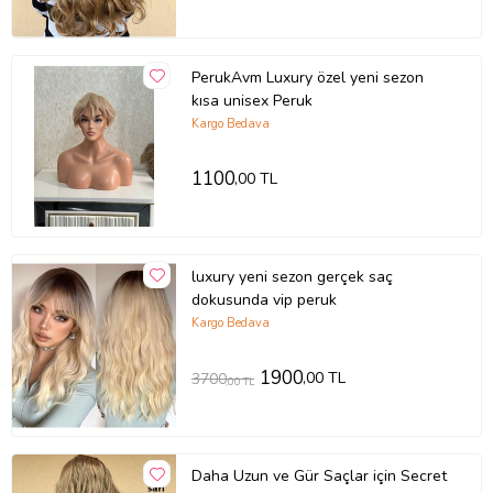
PerukAvm Luxury özel yeni sezon
kısa unisex Peruk
Kargo Bedava
1100
,00 TL
luxury yeni sezon gerçek saç
dokusunda vip peruk
Kargo Bedava
1900
,00 TL
3700
,00 TL
Daha Uzun ve Gür Saçlar için Secret