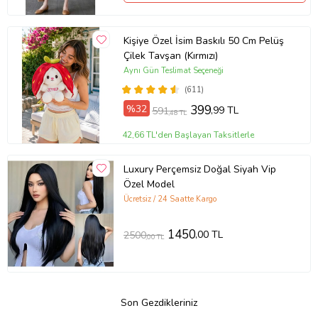
Kişiye Özel İsim Baskılı 50 Cm Pelüş
Çilek Tavşan (Kırmızı)
Aynı Gün Teslimat Seçeneği
(611)
%32
399
,99 TL
591
,48 TL
42,66 TL'den Başlayan Taksitlerle
Luxury Perçemsiz Doğal Siyah Vip
Özel Model
Ücretsiz / 24 Saatte Kargo
1450
,00 TL
2500
,00 TL
Son Gezdikleriniz