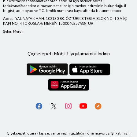
birlikte tacir/esnaf/sanatkar olan satıcılar için merkez adresi;
tacir/esnaf/sanatkar olmayan satıcılar için merkez adresinin bulunduğu il
bilgisi, ad, soyad ve T.C. kimlik numarası kayıt altında bulunmaktadır.
Adres: YALINAYAK MAH. 102130 SK. ÖZTÜRK SITESI A BLOK NO: 10 A İÇ
KAPI NO: 4 TOROSLAR/ MERSİN 1500046357/33/TUR
Şehir: Mersin
Çiçeksepeti Mobil Uygulamamızı İndirin
Çiçeksepeti olarak kişisel verilerinizin gizliliğini önemsiyoruz. Şirketimizin