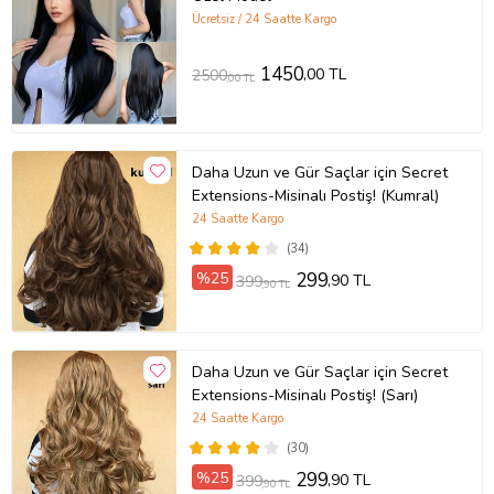
Ücretsiz / 24 Saatte Kargo
1450
,00 TL
2500
,00 TL
Daha Uzun ve Gür Saçlar için Secret
Extensions-Misinalı Postiş! (Kumral)
24 Saatte Kargo
(34)
%25
299
,90 TL
399
,90 TL
Daha Uzun ve Gür Saçlar için Secret
Extensions-Misinalı Postiş! (Sarı)
24 Saatte Kargo
(30)
%25
299
,90 TL
399
,90 TL