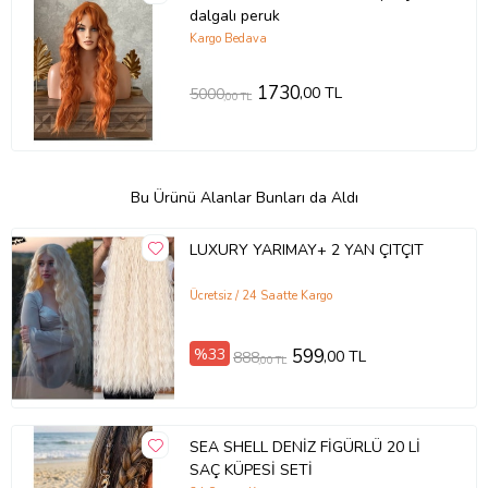
dalgalı peruk
Kargo Bedava
1730
,00 TL
5000
,00 TL
Bu Ürünü Alanlar Bunları da Aldı
LUXURY YARIMAY+ 2 YAN ÇITÇIT
Ücretsiz / 24 Saatte Kargo
%33
599
,00 TL
888
,00 TL
SEA SHELL DENİZ FİGÜRLÜ 20 Lİ
SAÇ KÜPESİ SETİ