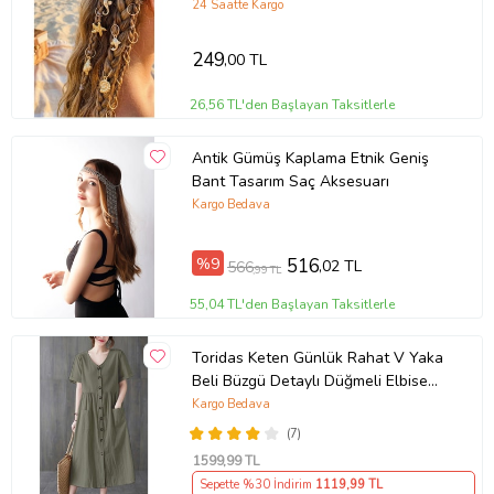
24 Saatte Kargo
249
,00 TL
26,56 TL'den Başlayan Taksitlerle
Antik Gümüş Kaplama Etnik Geniş
Bant Tasarım Saç Aksesuarı
Kargo Bedava
%9
516
,02 TL
566
,99 TL
55,04 TL'den Başlayan Taksitlerle
Toridas Keten Günlük Rahat V Yaka
Beli Büzgü Detaylı Düğmeli Elbise
LN04haki3
Kargo Bedava
(7)
1599
,99 TL
Sepette %30 İndirim
1119
,99 TL