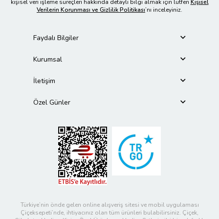
kişisel veri işleme süreçleri hakkında detaylı bilgi almak için lütfen
Kişisel
Verilerin Korunması ve Gizlilik Politikası
’nı inceleyiniz.
Faydalı Bilgiler
Kurumsal
İletişim
Özel Günler
Türkiye’nin önde gelen online alışveriş sitesi ve mobil uygulaması
Çiçeksepeti’nde, ihtiyacınız olan tüm ürünleri bulabilirsiniz. Çiçek,