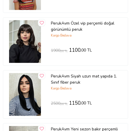
PerukAvm Özel vip perçemli doğal
görünümlü peruk
Kargo Bedava
1100
,00 TL
1900
,00 TL
PerukAvm Siyah uzun mat yapıda 1.
Sınıf fiber peruk
Kargo Bedava
1150
,00 TL
2500
,00 TL
PerukAvm Yeni sezon bakır perçemli