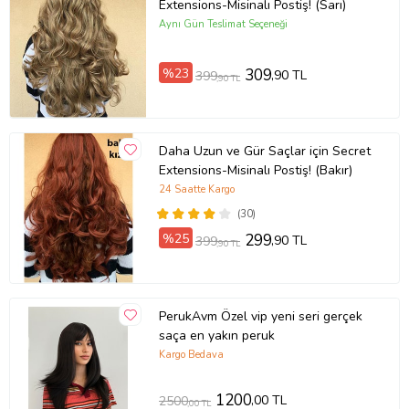
Extensions-Misinalı Postiş! (Sarı)
Aynı Gün Teslimat Seçeneği
%23
309
,90 TL
399
,90 TL
Daha Uzun ve Gür Saçlar için Secret
Extensions-Misinalı Postiş! (Bakır)
24 Saatte Kargo
(30)
%25
299
,90 TL
399
,90 TL
PerukAvm Özel vip yeni seri gerçek
saça en yakın peruk
Kargo Bedava
1200
,00 TL
2500
,00 TL