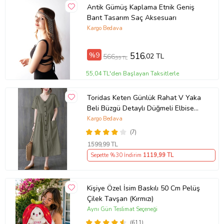
Antik Gümüş Kaplama Etnik Geniş
Bant Tasarım Saç Aksesuarı
Kargo Bedava
%9
516
,02 TL
566
,99 TL
55,04 TL'den Başlayan Taksitlerle
Toridas Keten Günlük Rahat V Yaka
Beli Büzgü Detaylı Düğmeli Elbise
LN04haki3
Kargo Bedava
(7)
1599
,99 TL
Sepette %30 İndirim
1119
,99 TL
Kişiye Özel İsim Baskılı 50 Cm Pelüş
Çilek Tavşan (Kırmızı)
Aynı Gün Teslimat Seçeneği
(611)