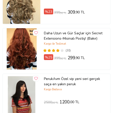
%23
309
,90 TL
399
,90 TL
Daha Uzun ve Gür Saçlar için Secret
Extensions-Misinalı Postiş! (Bakır)
Kargo ile Teslimat
(30)
%25
299
,90 TL
399
,90 TL
PerukAvm Özel vip yeni seri gerçek
saça en yakın peruk
Kargo Bedava
1200
,00 TL
2500
,00 TL