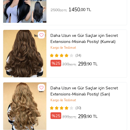
1450
,00 TL
2500
,00 TL
Daha Uzun ve Gür Saçlar için Secret
Extensions-Misinalı Postiş! (Kumral)
Kargo ile Teslimat
(34)
%25
299
,90 TL
399
,90 TL
Daha Uzun ve Gür Saçlar için Secret
Extensions-Misinalı Postiş! (Sarı)
Kargo ile Teslimat
(30)
%25
299
,90 TL
399
,90 TL