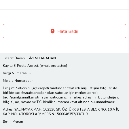
Hata Bildir
Ticaret Ünvanı: GİZEM KARAHAN
Kayıtlı E-Posta Adresi:
[email protected]
Vergi Numarası: -
Mersis Numarası: -
İletişim: Satıcının Çiçeksepeti tarafından teyit edilmiş iletişim bilgileri ile
birlikte tacir/esnaf/sanatkar olan satıcılar için merkez adresi;
tacir/esnaf/sanatkar olmayan satıcılar için merkez adresinin bulunduğu il
bilgisi, ad, soyad ve T.C. kimlik numarası kayıt altında bulunmaktadır.
Adres: YALINAYAK MAH. 102130 SK. ÖZTÜRK SITESI A BLOK NO: 10 A İÇ
KAPI NO: 4 TOROSLAR/ MERSİN 1500046357/33/TUR
Şehir: Mersin