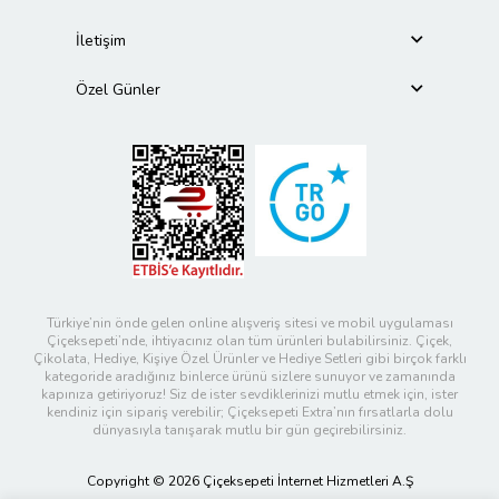
İletişim
Özel Günler
Türkiye’nin önde gelen online alışveriş sitesi ve mobil uygulaması
Çiçeksepeti’nde, ihtiyacınız olan tüm ürünleri bulabilirsiniz. Çiçek,
Çikolata, Hediye, Kişiye Özel Ürünler ve Hediye Setleri gibi birçok farklı
kategoride aradığınız binlerce ürünü sizlere sunuyor ve zamanında
kapınıza getiriyoruz! Siz de ister sevdiklerinizi mutlu etmek için, ister
kendiniz için sipariş verebilir; Çiçeksepeti Extra’nın fırsatlarla dolu
dünyasıyla tanışarak mutlu bir gün geçirebilirsiniz.
Copyright © 2026 Çiçeksepeti İnternet Hizmetleri A.Ş