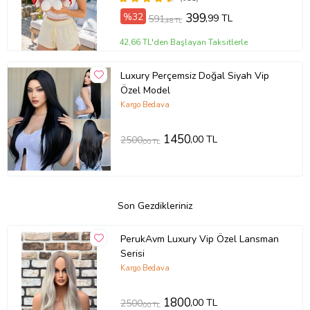
%32
399
,99 TL
591
,48 TL
42,66 TL'den Başlayan Taksitlerle
Luxury Perçemsiz Doğal Siyah Vip
Özel Model
Kargo Bedava
1450
,00 TL
2500
,00 TL
Son Gezdikleriniz
PerukAvm Luxury Vip Özel Lansman
Serisi
Kargo Bedava
1800
,00 TL
2500
,00 TL