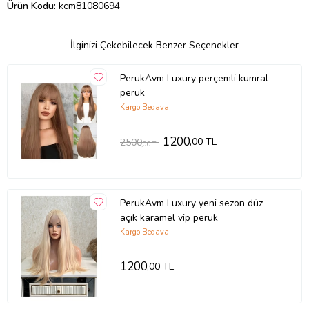
Ürün Kodu:
kcm81080694
İlginizi Çekebilecek Benzer Seçenekler
PerukAvm Luxury perçemli kumral
peruk
Kargo Bedava
1200
,00 TL
2500
,00 TL
PerukAvm Luxury yeni sezon düz
açık karamel vip peruk
Kargo Bedava
1200
,00 TL