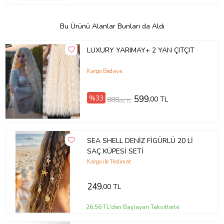
Bu Ürünü Alanlar Bunları da Aldı
LUXURY YARIMAY+ 2 YAN ÇITÇIT
Kargo Bedava
%33
599
,00 TL
888
,00 TL
SEA SHELL DENİZ FİGÜRLÜ 20 Lİ
SAÇ KÜPESİ SETİ
Kargo ile Teslimat
249
,00 TL
26,56 TL'den Başlayan Taksitlerle