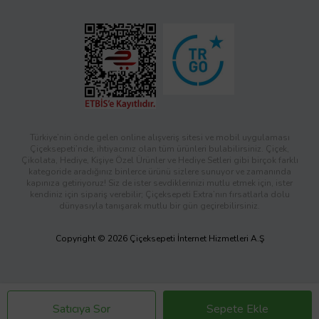
Türkiye’nin önde gelen online alışveriş sitesi ve mobil uygulaması
Çiçeksepeti’nde, ihtiyacınız olan tüm ürünleri bulabilirsiniz. Çiçek,
Çikolata, Hediye, Kişiye Özel Ürünler ve Hediye Setleri gibi birçok farklı
kategoride aradığınız binlerce ürünü sizlere sunuyor ve zamanında
kapınıza getiriyoruz! Siz de ister sevdiklerinizi mutlu etmek için, ister
kendiniz için sipariş verebilir; Çiçeksepeti Extra’nın fırsatlarla dolu
dünyasıyla tanışarak mutlu bir gün geçirebilirsiniz.
Copyright © 2026 Çiçeksepeti İnternet Hizmetleri A.Ş
Satıcıya Sor
Sepete Ekle