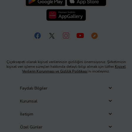
Çiçeksepeti olarak kişisel verilerinizin gizliliğini önemsiyoruz. Şirketimizin
kişisel veri işleme süreçleri hakkında detaylı bilgi almak için lütfen
Kişisel
Verilerin Korunması ve Gizlilik Politikası
’nı inceleyiniz.
Faydalı Bilgiler
Kurumsal
İletişim
Özel Günler