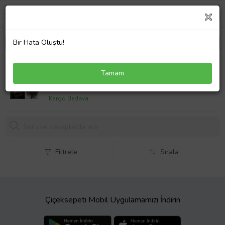
Bir Hata Oluştu!
PerukAvm Yeni sezon kumral dalgalı tül peruk
Tamam
4950,
00 TL
Kargo Bedava
Filtrele
Sırala
Çiçeksepeti Mobil Uygulamamızı İndirin