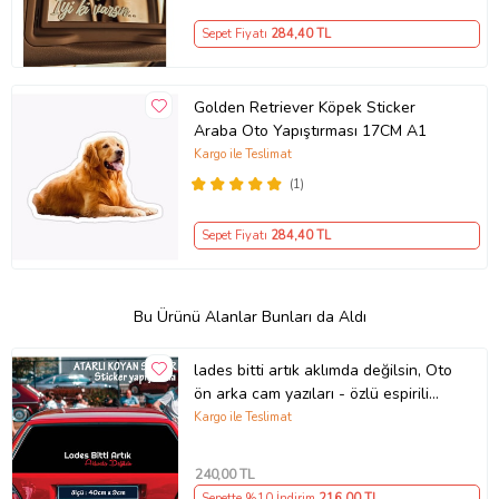
Sepet Fiyatı
284
,40 TL
Golden Retriever Köpek Sticker
Araba Oto Yapıştırması 17CM A1
Kargo ile Teslimat
(1)
Sepet Fiyatı
284
,40 TL
Bu Ürünü Alanlar Bunları da Aldı
lades bitti artık aklımda değilsin, Oto
ön arka cam yazıları - özlü espirili
komik türkçe koyan sözler
Kargo ile Teslimat
240
,00 TL
Sepette %10 İndirim
216
,00 TL