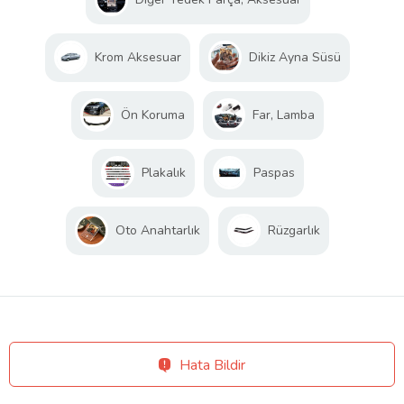
Krom Aksesuar
Dikiz Ayna Süsü
Ön Koruma
Far, Lamba
Plakalık
Paspas
Oto Anahtarlık
Rüzgarlık
Hata Bildir