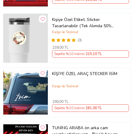
Kişiye Özel Etiket, Sticker
Tasarlanabilir (Tek Alımda 50'li
Gönderim Yapılmaktadır)
Kargo ile Teslimat
(3)
239
,00 TL
Sepette %10 İndirim
215
,10 TL
KİŞİYE ÖZEL ARAÇ STECKER İSİM
Kargo ile Teslimat
290
,00 TL
Sepette %10 İndirim
261
,00 TL
TUNİNG ARABA ön arka cam