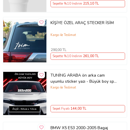
Sepette %10 İndirim
215
,10 TL
KİŞİYE ÖZEL ARAÇ STECKER İSİM
Kargo ile Teslimat
290
,00 TL
Sepette %10 İndirim
261
,00 TL
TUNİNG ARABA ön arka cam
uyumlu sticker yazı - Büyük boy spor
tuning modifiye etiket
Kargo ile Teslimat
Sepet Fiyatı
144
,00 TL
BMW X5 E53 2000-2005 Bagaj