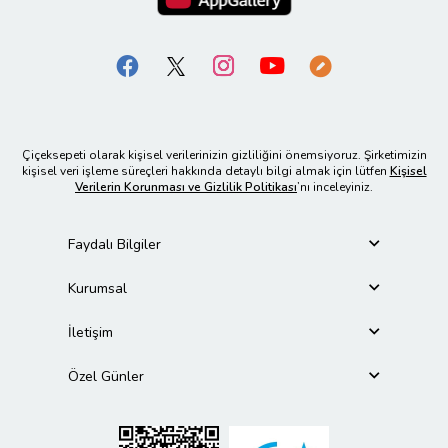
Çiçeksepeti olarak kişisel verilerinizin gizliliğini önemsiyoruz. Şirketimizin
kişisel veri işleme süreçleri hakkında detaylı bilgi almak için lütfen
Kişisel
Verilerin Korunması ve Gizlilik Politikası
’nı inceleyiniz.
Faydalı Bilgiler
Kurumsal
İletişim
Özel Günler