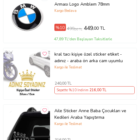
Arması Logo Amblem 78mm
Kargo Bedava
%10
449
,00 TL
499
,00 TL
47,89 TL'den Başlayan Taksitlerle
kral tacı kişiye özel sticker etiket -
adınız - araba ön arka cam uyumlu
Kargo ile Teslimat
240
,00 TL
Sepette %10 İndirim
216
,00 TL
Aile Sticker Anne Baba Çocukları ve
Kedileri Araba Yapıştırma
Kargo ile Teslimat
316