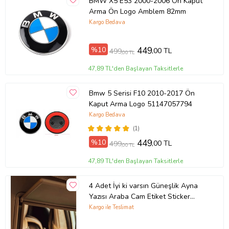
BMW X5 E53 2000-2006 Ön Kaput
Arma Ön Logo Amblem 82mm
Kargo Bedava
%10
449
,00 TL
499
,00 TL
47,89 TL'den Başlayan Taksitlerle
Bmw 5 Serisi F10 2010-2017 Ön
Kaput Arma Logo 51147057794
Kargo Bedava
(1)
%10
449
,00 TL
499
,00 TL
47,89 TL'den Başlayan Taksitlerle
4 Adet İyi ki varsın Güneşlik Ayna
Yazısı Araba Cam Etiket Sticker
8x2cm
Kargo ile Teslimat