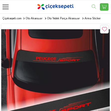
Çiçeksepeti.com
Oto Aksesuar
Oto Yedek Parça Aksesuar
Arma Sticker