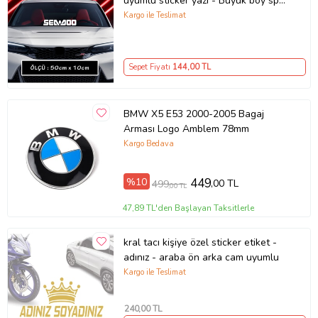
uyumlu sticker yazı - Büyük boy spor
tuning modifiye etiket
Kargo ile Teslimat
Sepet Fiyatı
144
,00 TL
BMW X5 E53 2000-2005 Bagaj
Arması Logo Amblem 78mm
Kargo Bedava
%10
449
,00 TL
499
,00 TL
47,89 TL'den Başlayan Taksitlerle
kral tacı kişiye özel sticker etiket -
adınız - araba ön arka cam uyumlu
Kargo ile Teslimat
240
,00 TL