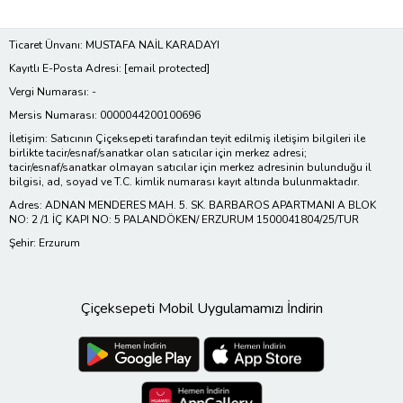
Ticaret Ünvanı: MUSTAFA NAİL KARADAYI
Kayıtlı E-Posta Adresi:
[email protected]
Vergi Numarası: -
Mersis Numarası: 0000044200100696
İletişim: Satıcının Çiçeksepeti tarafından teyit edilmiş iletişim bilgileri ile
birlikte tacir/esnaf/sanatkar olan satıcılar için merkez adresi;
tacir/esnaf/sanatkar olmayan satıcılar için merkez adresinin bulunduğu il
bilgisi, ad, soyad ve T.C. kimlik numarası kayıt altında bulunmaktadır.
Adres: ADNAN MENDERES MAH. 5. SK. BARBAROS APARTMANI A BLOK
NO: 2 /1 İÇ KAPI NO: 5 PALANDÖKEN/ ERZURUM 1500041804/25/TUR
Şehir: Erzurum
Çiçeksepeti Mobil Uygulamamızı İndirin