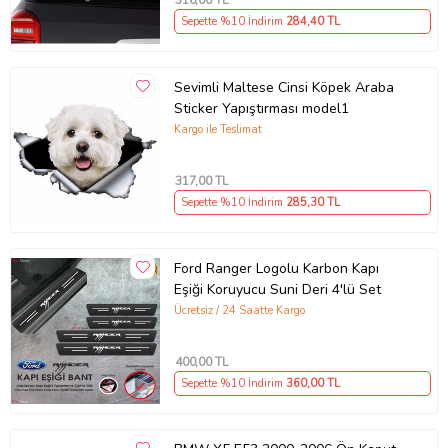
,00 TL
Sepette %10 İndirim
284
,40 TL
Sevimli Maltese Cinsi Köpek Araba
Sticker Yapıştırması model1
Kargo ile Teslimat
317
,00 TL
Sepette %10 İndirim
285
,30 TL
Ford Ranger Logolu Karbon Kapı
Eşiği Koruyucu Suni Deri 4'lü Set
Ücretsiz / 24 Saatte Kargo
400
,00 TL
Sepette %10 İndirim
360
,00 TL