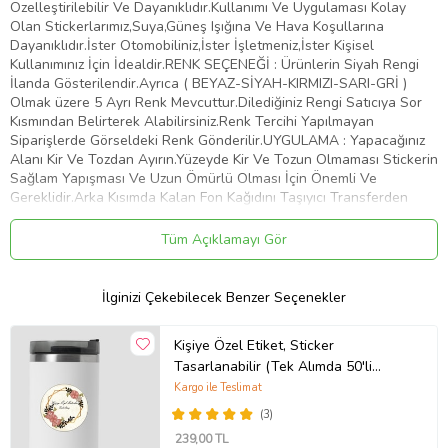
Özelleştirilebilir Ve Dayanıklıdır.Kullanımı Ve Uygulaması Kolay
Olan Stickerlarımız,Suya,Güneş Işığına Ve Hava Koşullarına
Dayanıklıdır.İster Otomobiliniz,İster İşletmeniz,İster Kişisel
Kullanımınız İçin İdealdir.RENK SEÇENEĞİ : Ürünlerin Siyah Rengi
İlanda Gösterilendir.Ayrıca ( BEYAZ-SİYAH-KIRMIZI-SARI-GRİ )
Olmak üzere 5 Ayrı Renk Mevcuttur.Dilediğiniz Rengi Satıcıya Sor
Kısmından Belirterek Alabilirsiniz.Renk Tercihi Yapılmayan
Siparişlerde Görseldeki Renk Gönderilir.UYGULAMA : Yapacağınız
Alanı Kir Ve Tozdan Ayırın.Yüzeyde Kir Ve Tozun Olmaması Stickerin
Sağlam Yapışması Ve Uzun Ömürlü Olması İçin Önemli Ve
Gereklidir.Arka Kısımda Kalan Fon Kağıdını Taşıyıcı Transferden
Dikkatlice Ayırın.Bu İşlemi Yaparken Stickerin Tüm Parçalarının
Taşıyıcıya Geçtiğinden Emin Olun.Taşıyıcı Transferi Belirlemiş
Tüm Açıklamayı Gör
Olduğunuz Yüzeye Üstten Başlayarak Plastik Bir Kart İle Bastırıp
Aşağıya Doğru Yapıştırın.Yüzeye Yapıştırdığınız Şeffaf Taşıyıcı
Transferin Üzerinden Desene Baskı Yaparak Stickerin Düzeye
İlginizi Çekebilecek Benzer Seçenekler
Yapışmasını Sağlayın.Taşıyıcı Transferi Köşesinden Başlayarak
Yapıştırdığınız Alandan Yavaşça Ve Dikkatlice Sıyırın.Transferi
Kişiye Özel Etiket, Sticker
Çekerken Parçaların Taşıyıcıdan Ayrılıp Belirlemiş Olduğunuz Alana
Tasarlanabilir (Tek Alımda 50'li
Yapıştığından Emin Olun.Artık Stickeriniz Kullanıma Hazır. Tebrikler
Gönderim Yapılmaktadır)
Kargo ile Teslimat
Ürün Kodu:
kcm41160154
(3)
239
,00 TL