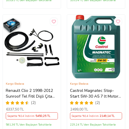
103,85 TL'den Başlayan Taksitlerle
109,04 TL'den Başlayan Taksitlerle
Kargo Bedava
Kargo Bedava
Renault Clio 2 1998-2012
Castrol Magnatec Stop-
Sunroof Tel Fitil Dişli Çıta
Start 5W-30 A5 7 lt Motor
Ayak Seti
Yağı Ü.T 2024
(2)
(2)
6337
,50 TL
2499
,00 TL
Sepette %14 İndirim
5450
,25 TL
Sepette %14 İndirim
2149
,14 TL
581,36 TL'den Başlayan Taksitlerle
229,24 TL'den Başlayan Taksitlerle