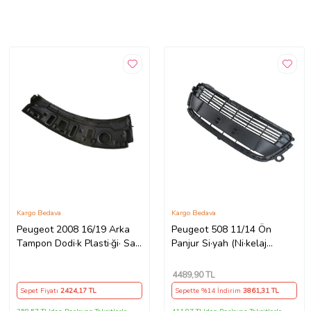
Kargo Bedava
Kargo Bedava
Peugeot 2008 16/19 Arka
Peugeot 508 11/14 Ön
Tampon Dodi·k Plasti·ği· Sağ
Panjur Si·yah (Ni·kelaj
(Tw)
Çıtasız)
4489
,90 TL
Sepet Fiyatı
2424
,17 TL
Sepette %14 İndirim
3861
,31 TL