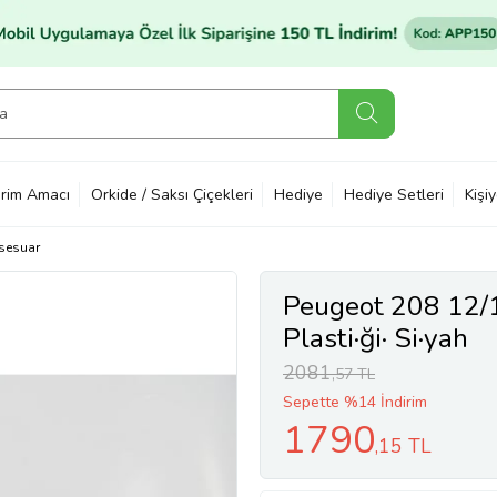
rim Amacı
Orkide / Saksı Çiçekleri
Hediye
Hediye Setleri
Kişi
sesuar
Peugeot 208 12/1
Plasti·ği· Si·yah
2081
,57 TL
Sepette %14 İndirim
1790
,15 TL