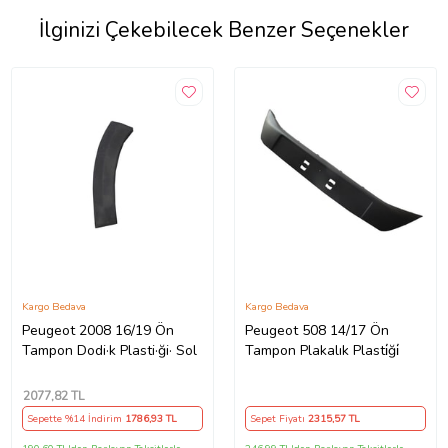
İlginizi Çekebilecek Benzer Seçenekler
Kargo Bedava
Kargo Bedava
Peugeot 2008 16/19 Ön
Peugeot 508 14/17 Ön
Tampon Dodi·k Plasti·ği· Sol
Tampon Plakalık Plasti̇ği̇
2077
,82 TL
Sepette %14 İndirim
1786
,93 TL
Sepet Fiyatı
2315
,57 TL