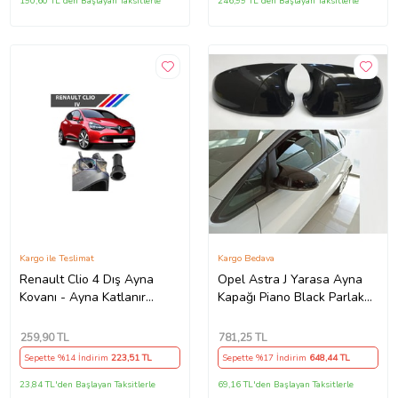
190,60 TL'den Başlayan Taksitlerle
246,99 TL'den Başlayan Taksitlerle
Kargo ile Teslimat
Kargo Bedava
Renault Clio 4 Dış Ayna
Opel Astra J Yarasa Ayna
Kovanı - Ayna Katlanır
Kapağı Piano Black Parlak
Destek Parçası 1 Adet
Siyah
490307706 M3625
259
,90 TL
781
,25 TL
Sepette %14 İndirim
223
,51 TL
Sepette %17 İndirim
648
,44 TL
23,84 TL'den Başlayan Taksitlerle
69,16 TL'den Başlayan Taksitlerle