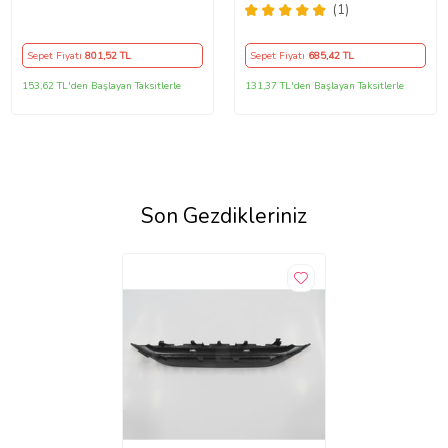
2016 ve Sonrası, HB/SD
(SENSÖRLÜ) P.ÇELİK
(1)
Sepet Fiyatı
801
,52 TL
Sepet Fiyatı
685
,42 TL
153,62 TL'den Başlayan Taksitlerle
131,37 TL'den Başlayan Taksitlerle
Son Gezdikleriniz