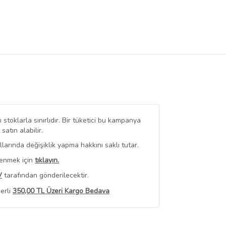
stoklarla sınırlıdır. Bir tüketici bu kampanya
tın alabilir.
arında değişiklik yapma hakkını saklı tutar.
renmek için
tıklayın.
V
tarafından gönderilecektir.
erli
350,00 TL Üzeri Kargo Bedava
 Görüntüle
iyat bilgileri, satıcı tarafından