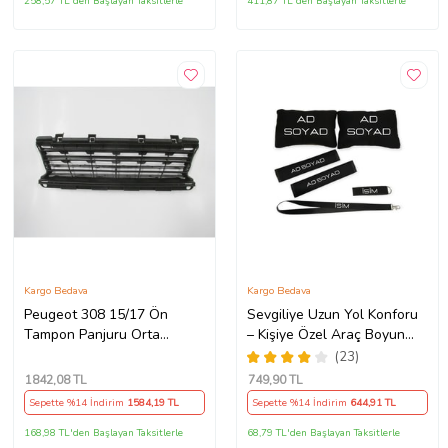
258,57 TL'den Başlayan Taksitlerle
411,87 TL'den Başlayan Taksitlerle
Kargo Bedava
Kargo Bedava
Peugeot 308 15/17 Ön
Sevgiliye Uzun Yol Konforu
Tampon Panjuru Orta
– Kişiye Özel Araç Boyun
(Actıve Model) Si·yah
Yastığı & Kemer Pedi Hediye
(23)
Seti
1842
,08 TL
749
,90 TL
Sepette %14 İndirim
1584
,19 TL
Sepette %14 İndirim
644
,91 TL
168,98 TL'den Başlayan Taksitlerle
68,79 TL'den Başlayan Taksitlerle