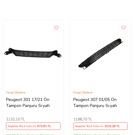
Kargo Bedava
Kargo Bedava
Peugeot 301 17/21 Ön
Peugeot 307 01/05 Ön
Tampon Panjuru Si·yah
Tampon Panjuru Si·yah
1132
,10 TL
1188
,70 TL
Sepette %14 İndirim
973
,61 TL
Sepette %14 İndirim
1022
,28 TL