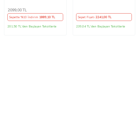
Marşpiyel Seti (Plastik)
2099
,00 TL
Sepette %10 İndirim
1889
,10 TL
Sepet Fiyatı
2241
,00 TL
201,50 TL'den Başlayan Taksitlerle
239,04 TL'den Başlayan Taksitlerle