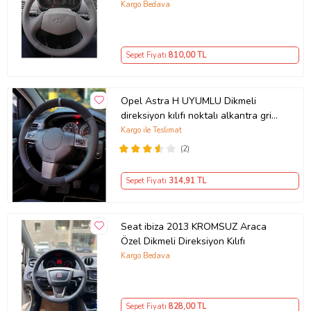
Kargo Bedava
Sepet Fiyatı
810
,00 TL
Opel Astra H UYUMLU Dikmeli
direksiyon kılıfı noktalı alkantra gri
yüzüklü ( 38×10.5CM )
Kargo ile Teslimat
(2)
Sepet Fiyatı
314
,91 TL
Seat ibiza 2013 KROMSUZ Araca
Özel Dikmeli Direksiyon Kılıfı
Kargo Bedava
Sepet Fiyatı
828
,00 TL