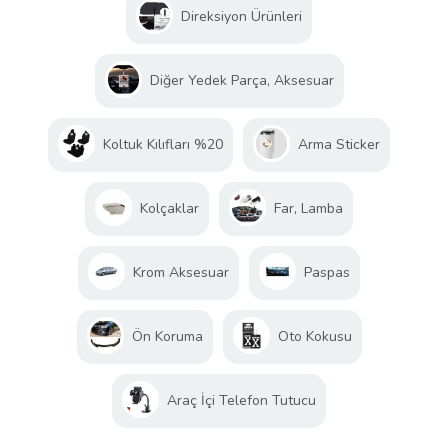
Direksiyon Ürünleri
Diğer Yedek Parça, Aksesuar
Koltuk Kılıfları %20
Arma Sticker
Kolçaklar
Far, Lamba
Krom Aksesuar
Paspas
Ön Koruma
Oto Kokusu
Araç İçi Telefon Tutucu