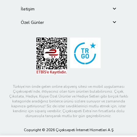
İletişim
Özel Günler
Türkiye’nin önde gelen online alışveriş sitesi ve mobil uygulaması
Çiçeksepeti’nde, ihtiyacınız olan tüm ürünleri bulabilirsiniz. Çiçek,
Çikolata, Hediye, Kişiye Özel Ürünler ve Hediye Setleri gibi birçok farklı
kategoride aradığınız binlerce ürünü sizlere sunuyor ve zamanında
kapınıza getiriyoruz! Siz de ister sevdiklerinizi mutlu etmek için, ister
kendiniz için sipariş verebilir; Çiçeksepeti Extra’nın fırsatlarla dolu
dünyasıyla tanışarak mutlu bir gün geçirebilirsiniz.
Copyright © 2026 Çiçeksepeti İnternet Hizmetleri A.Ş