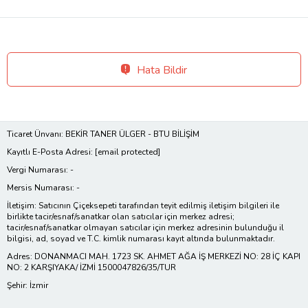
Hata Bildir
Ticaret Ünvanı: BEKİR TANER ÜLGER - BTU BİLİŞİM
Kayıtlı E-Posta Adresi:
[email protected]
Vergi Numarası: -
Mersis Numarası: -
İletişim: Satıcının Çiçeksepeti tarafından teyit edilmiş iletişim bilgileri ile
birlikte tacir/esnaf/sanatkar olan satıcılar için merkez adresi;
tacir/esnaf/sanatkar olmayan satıcılar için merkez adresinin bulunduğu il
bilgisi, ad, soyad ve T.C. kimlik numarası kayıt altında bulunmaktadır.
Adres: DONANMACI MAH. 1723 SK. AHMET AĞA İŞ MERKEZİ NO: 28 İÇ KAPI
NO: 2 KARŞIYAKA/ İZMİ 1500047826/35/TUR
Şehir: İzmir