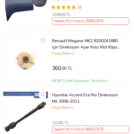
(2)
2399
,00 TL
Sepette %10 İndirim
2159
,10 TL
Renault Megane MK2 8200241880
için Direksiyon Ayar Kolu Kilit Klips
Plastiği
Kargo Bedava
360
,00 TL
68,99 TL'den Başlayan Taksitlerle
Hyundai Accent Era Rio Direksiyon
Mil 2006-2011
Kargo Bedava
10.281
TL
Sepette %10 İndirim
9253
,72 TL