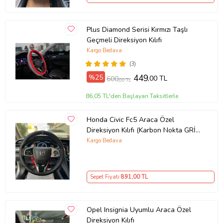
Plus Diamond Serisi Kırmızı Taşlı
Geçmeli Direksiyon Kılıfı
Kargo Bedava
(3)
%25
449
,00 TL
600
,00 TL
86,05 TL'den Başlayan Taksitlerle
Honda Civic Fc5 Araca Özel
Direksiyon Kılıfı (Karbon Nokta GRİ
YÜZÜK)
Kargo Bedava
Sepet Fiyatı
891
,00 TL
Opel Insignia Uyumlu Araca Özel
Direksiyon Kılıfı