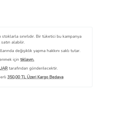
stoklarla sınırlıdır. Bir tüketici bu kampanya
tın alabilir.
arında değişiklik yapma hakkını saklı tutar.
renmek için
tıklayın.
UAR
tarafından gönderilecektir.
erli
350,00 TL Üzeri Kargo Bedava
 Görüntüle
iyat bilgileri, satıcı tarafından