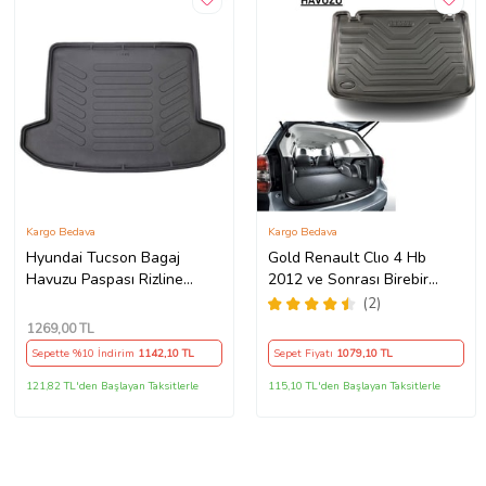
Kargo Bedava
Kargo Bedava
Hyundai Tucson Bagaj
Gold Renault Clıo 4 Hb
Havuzu Paspası Rizline
2012 ve Sonrası Birebir
2015-2020
Uyumlu Araca Özel Bagaj
(2)
Havuzu
1269
,00 TL
Sepette %10 İndirim
1142
,10 TL
Sepet Fiyatı
1079
,10 TL
121,82 TL'den Başlayan Taksitlerle
115,10 TL'den Başlayan Taksitlerle