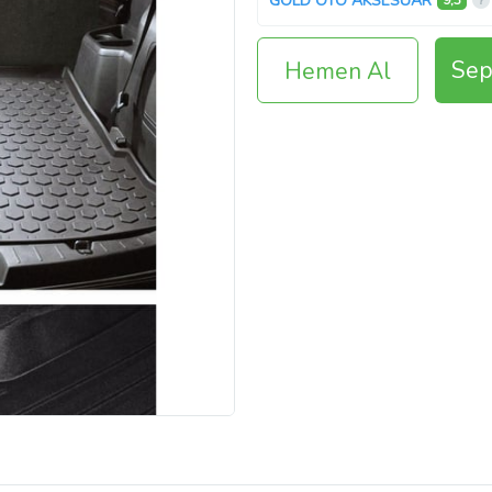
GOLD OTO AKSESUAR
9,3
Sep
Hemen Al