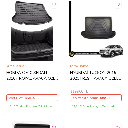
Kargo Bedava
Kargo Bedava
HONDA CİVİC SEDAN
HYUNDAİ TUCSON 2015-
2016+ ROYAL ARACA ÖZEL
2020 FRESH ARACA ÖZEL
BAGAJ HAVUZU
BAGAJ HAVUZU
1199
,00 TL
Sepet Fiyatı
1079
,10 TL
Sepette %12 İndirim
1055
,12 TL
115,10 TL'den Başlayan Taksitlerle
112,54 TL'den Başlayan Taksitlerle