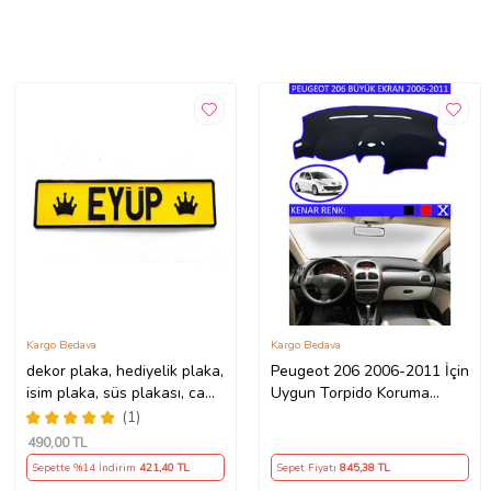
Kargo Bedava
Kargo Bedava
dekor plaka, hediyelik plaka,
Peugeot 206 2006-2011 İçin
isim plaka, süs plakası, cam
Uygun Torpido Koruma
önü plakası, tırcı plakası
Halısı Siyah Kenar Renk
(1)
(Sarı-Siyah)
Mavi
490
,00 TL
Sepette %14 İndirim
421
,40 TL
Sepet Fiyatı
845
,38 TL