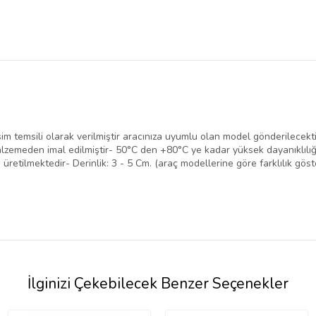
 temsili olarak verilmiştir aracınıza uyumlu olan model gönderilecekti
malzemeden imal edilmiştir- 50°C den +80°C ye kadar yüksek dayanıklılı
üretilmektedir- Derinlik: 3 - 5 Cm. (araç modellerine göre farklılık göste
İlginizi Çekebilecek Benzer Seçenekler