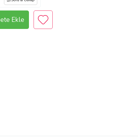
Soru & Cevap
ete Ekle