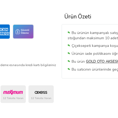
Ürün Özeti
Bu ürünün kampanyalı satışı 
stoğundan maksimum 10 adet sa
Çiçeksepeti kampanya koşull
Ürünün iade politikasını öğ
Bu ürün
GOLD OTO AKSES
deme esnasında kredi kartı bilgileriniz
Bu satıcının ürünlerinde geç
Bu Satıcının
Tüm Ürünlerini
Ürün sayfasında gördüğünüz f
belirlenmektedir.