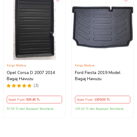
Kargo Bedava
Kargo Bedava
Opel Corsa D 2007 2014
Ford Fiesta 2019 Model
Bagaj Havuzu
Bagaj Havuzu
(3)
Sepet Fiyatı
539
,40 TL
Sepet Fiyatı
1305
,00 TL
57,53 TL'den Başlayan Taksitlerle
139,20 TL'den Başlayan Taksitlerle