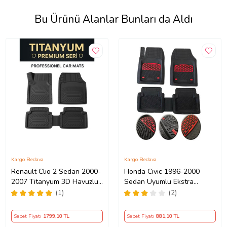
Bu Ürünü Alanlar Bunları da Aldı
Kargo Bedava
Kargo Bedava
Renault Clio 2 Sedan 2000-
Honda Civic 1996-2000
2007 Titanyum 3D Havuzlu
Sedan Uyumlu Ekstra
Oto Paspas
Kanallı Havuzlu Paspas Seti
(1)
(2)
Krom Kırmızı 4D
Sepet Fiyatı
1799
,10 TL
Sepet Fiyatı
881
,10 TL