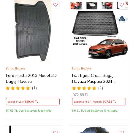
Kargo Bedava
Kargo Bedava
Ford Fiesta 2013 Model 3D
Fiat Egea Cross Bagaj
Bagaj Havuzu
Havuzu Paspası 2021
Sonrası
(1)
(1)
972
,69 TL
Sepet Fiyatı
539
,40 TL
Sepette %17 İndirim
807
,33 TL
57,53 TL'den Başlayan Taksitlerle
86,11 TL'den Başlayan Taksitlerle