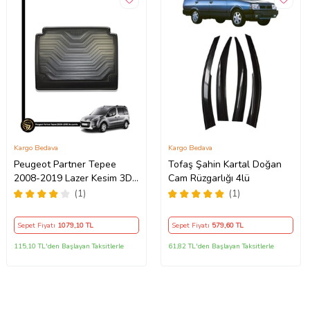
Kargo Bedava
Kargo Bedava
Peugeot Partner Tepee
Tofaş Şahin Kartal Doğan
2008-2019 Lazer Kesim 3D
Cam Rüzgarlığı 4lü
Flom Bagaj Havuzu
(1)
(1)
Sepet Fiyatı
1079
,10 TL
Sepet Fiyatı
579
,60 TL
115,10 TL'den Başlayan Taksitlerle
61,82 TL'den Başlayan Taksitlerle