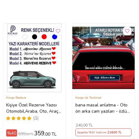
Kargo Bedava
Kargo ile Teslimat
Kişiye Özel Rezerve Yazısı
bana masal anlatma - Oto
Otomobil,Araba, Oto, Araç
ön arka cam yazıları - özlü
Sticker (Parlak Beyaz)
espirili komik türkçe koyan
(1)
sözler
240
,00 TL
359
%40
Sepette %10 İndirim
216
,00 TL
599
,00 TL
,00 TL