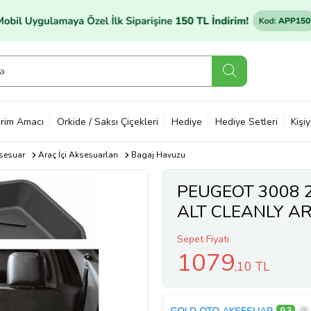
rim Amacı
Orkide / Saksı Çiçekleri
Hediye
Hediye Setleri
Kişi
sesuar
Araç İçi Aksesuarları
Bagaj Havuzu
PEUGEOT 3008 
ALT CLEANLY A
HAVUZU
Sepet Fiyatı
1079
,10 TL