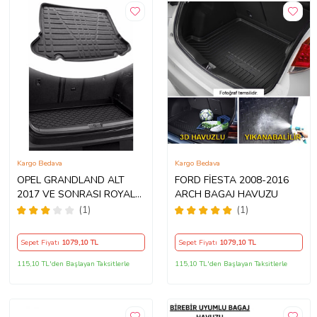
Kargo Bedava
Kargo Bedava
OPEL GRANDLAND ALT
FORD FİESTA 2008-2016
2017 VE SONRASI ROYAL
ARCH BAGAJ HAVUZU
ARACA ÖZEL BAGAJ
(1)
(1)
HAVUZU
Sepet Fiyatı
1079
,10 TL
Sepet Fiyatı
1079
,10 TL
115,10 TL'den Başlayan Taksitlerle
115,10 TL'den Başlayan Taksitlerle