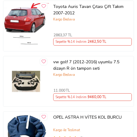
Toyota Auris Tavan Çıtası Çift Takım
2007-2012
Kargo Bedava
2863
,37 TL
Sepette %14 İndirim
2462
,50 TL
vw golf 7 (2012-2016) uyumlu 7.5
dizayn R ön tampon seti
Kargo Bedava
11.000
TL
Sepette %14 İndirim
9460
,00 TL
OPEL ASTRA H VİTES KOL BURCU
Kargo ile Teslimat