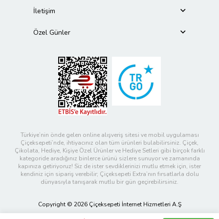
İletişim
Özel Günler
Türkiye’nin önde gelen online alışveriş sitesi ve mobil uygulaması
Çiçeksepeti’nde, ihtiyacınız olan tüm ürünleri bulabilirsiniz. Çiçek,
Çikolata, Hediye, Kişiye Özel Ürünler ve Hediye Setleri gibi birçok farklı
kategoride aradığınız binlerce ürünü sizlere sunuyor ve zamanında
kapınıza getiriyoruz! Siz de ister sevdiklerinizi mutlu etmek için, ister
kendiniz için sipariş verebilir; Çiçeksepeti Extra’nın fırsatlarla dolu
dünyasıyla tanışarak mutlu bir gün geçirebilirsiniz.
Copyright © 2026 Çiçeksepeti İnternet Hizmetleri A.Ş