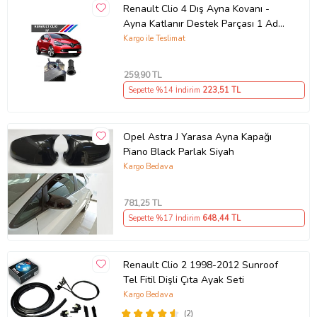
monte edilir. Montaj için çift taraflı bant veya silikon kullanılması
Renault Clio 4 Dış Ayna Kovanı -
önerilir. Orijinal parçayı sökmenize gerek yoktur.
Ayna Katlanır Destek Parçası 1 Adet
490307706 M3625
Kargo ile Teslimat
Paket İçeriği
Ön arka olarak 2 büyük 2 küçük toplamda 4 adet gönderilir.
:Kaliper Kapağı (Ön arka olarak 2 büyük 2 küçük toplamda 4 adet
259
,90 TL
gönderilir.)
Sepette %14 İndirim
223
,51 TL
2 Adet Ön (27,5 x 7,8 x 5,8 CM)
2 Adet Arka (23 x 7,8 x 5,8 CM)
Güvenli Teslimat
Opel Astra J Yarasa Ayna Kapağı
Piano Black Parlak Siyah
Siparişleriniz darbe emici özel ambalajlarla, kargoda zarar
görmeyecek şekilde paketlenerek tarafınıza ulaştırılır. %100
Kargo Bedava
Müşteri memnuniyeti garantisiyle.
781
,25 TL
Sepette %17 İndirim
648
,44 TL
Ürün Kodu:
kcm109058
Renault Clio 2 1998-2012 Sunroof
Tel Fitil Dişli Çıta Ayak Seti
Kargo Bedava
(2)