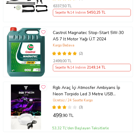
6337
,50 TL
Sepette %14 İndirim
5450
,25 TL
Castrol Magnatec Stop-Start 5W-30
A5 7 lt Motor Yağı Ü.T 2024
Kargo Bedava
(2)
2499
,00 TL
Sepette %14 İndirim
2149
,14 TL
Rgb Araç İçi Atmosfer Ambiyans İp
Neon Torpido Led 3 Metre USB
Girişli
Ücretsiz / 24 Saatte Kargo
(3)
499
,90 TL
53,32 TL'den Başlayan Taksitlerle