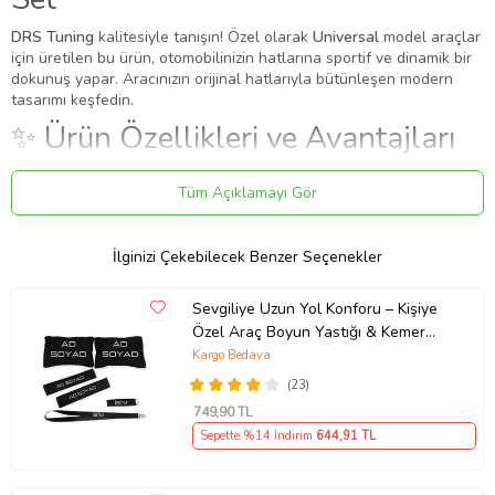
DRS Tuning
kalitesiyle tanışın! Özel olarak
Universal
model araçlar
için üretilen bu ürün, otomobilinizin hatlarına sportif ve dinamik bir
dokunuş yapar. Aracınızın orijinal hatlarıyla bütünleşen modern
tasarımı keşfedin.
✨ Ürün Özellikleri ve Avantajları
✔
Birebir Uyum:
Aracınızın orijinal ölçülerine sadık kalınarak
Tüm Açıklamayı Gör
üretilmiştir.
✔
Malzeme:
Dayanıklı ve uzun ömürlü malzeme.
●
16-17-18 19jantlara uygundur.
İlginizi Çekebilecek Benzer Seçenekler
●
Jant ve kaliper arasından en az 2 cm boşluk olan araçlarda
kullanabilir
●
Kaliper tiplerine göre ufak çapta uygun kesme işlemi yapılabilir
Sevgiliye Uzun Yol Konforu – Kişiye
●
Yüksek ısıya dayanıklı maddeden üretilmiştir.
Özel Araç Boyun Yastığı & Kemer
●
Fren merkezi üzerine yapıştırarak veya vidalanarak monte
Pedi Hediye Seti
Kargo Bedava
edilebilir
●
Araç kaliper sistemine göre ufak çapta kesme işlemi gerekebilir
(23)
●
Diğer ithal ürünler gibi boyama değildir. Sonradan rengi asla
749
,90 TL
solmaz.
Sepette %14 İndirim
644
,91 TL
Montaj: Yapıştırma / Kaplama
Bu ürün, mevcut parçanın üzerine geçirilerek veya yapıştırılarak