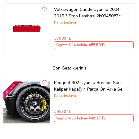
Volkswagen Caddy Uyumlu 2004-
2015 3.Stop Lambası 2k0945087c
Kargo Bedava
530
,00 TL
Sepette %14 İndirim
455
,80 TL
Son Gezdikleriniz
Peugeot 302 Uyumlu Brembo Sarı
Kaliper Kapağı 4 Parça Ön Arka Set
(Karışık)
Kargo Bedava
595
,30 TL
Sepette %18 İndirim
488
,15 TL