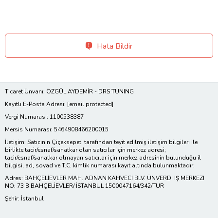
Hata Bildir
Ticaret Ünvanı: ÖZGÜL AYDEMİR - DRS TUNING
Kayıtlı E-Posta Adresi:
[email protected]
Vergi Numarası: 1100538387
Mersis Numarası: 5464908466200015
İletişim: Satıcının Çiçeksepeti tarafından teyit edilmiş iletişim bilgileri ile
birlikte tacir/esnaf/sanatkar olan satıcılar için merkez adresi;
tacir/esnaf/sanatkar olmayan satıcılar için merkez adresinin bulunduğu il
bilgisi, ad, soyad ve T.C. kimlik numarası kayıt altında bulunmaktadır.
Adres: BAHÇELİEVLER MAH. ADNAN KAHVECİ BLV. ÜNVERDI IŞ MERKEZI
NO: 73 B BAHÇELİEVLER/ İSTANBUL 1500047164/342/TUR
Şehir: İstanbul