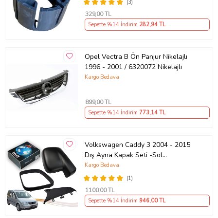
(3)
329
,00 TL
Sepette %14 İndirim
282
,94 TL
Opel Vectra B Ön Panjur Nikelajlı
1996 - 2001 / 6320072 Nikelajlı
Kargo Bedava
899
,00 TL
Sepette %14 İndirim
773
,14 TL
Volkswagen Caddy 3 2004 - 2015
Dış Ayna Kapak Seti -Sol
7E18575289 B9
Kargo Bedava
(1)
1100
,00 TL
Sepette %14 İndirim
946
,00 TL