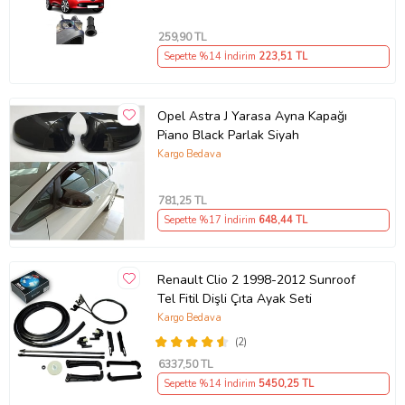
259
,90 TL
Sepette %14 İndirim
223
,51 TL
Opel Astra J Yarasa Ayna Kapağı
Piano Black Parlak Siyah
Kargo Bedava
781
,25 TL
Sepette %17 İndirim
648
,44 TL
Renault Clio 2 1998-2012 Sunroof
Tel Fitil Dişli Çıta Ayak Seti
Kargo Bedava
(2)
6337
,50 TL
Sepette %14 İndirim
5450
,25 TL