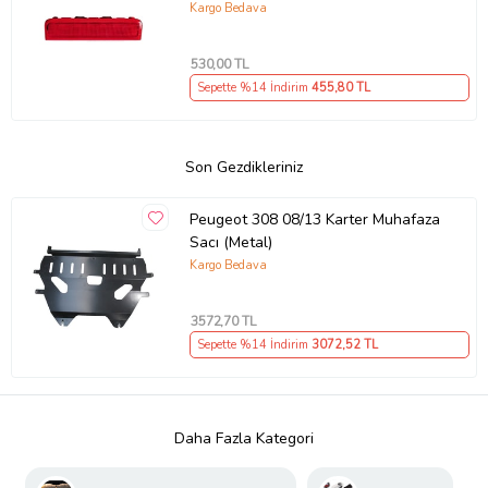
Kargo Bedava
530
,00 TL
Sepette %14 İndirim
455
,80 TL
Son Gezdikleriniz
Peugeot 308 08/13 Karter Muhafaza
Sacı (Metal)
Kargo Bedava
3572
,70 TL
Sepette %14 İndirim
3072
,52 TL
Daha Fazla Kategori