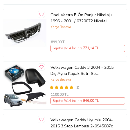
Opel Vectra B Ön Panjur Nikelajlı
1996 - 2001 / 6320072 Nikelajlı
Kargo Bedava
899
,00 TL
Sepette %14 İndirim
773
,14 TL
Volkswagen Caddy 3 2004 - 2015
Dış Ayna Kapak Seti -Sol
7E18575289 B9
Kargo Bedava
(1)
1100
,00 TL
Sepette %14 İndirim
946
,00 TL
Volkswagen Caddy Uyumlu 2004-
2015 3.Stop Lambası 2k0945087c