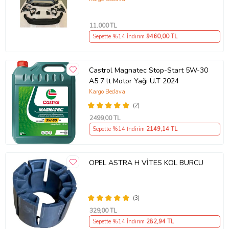
11.000
TL
Sepette %14 İndirim
9460
,00 TL
Castrol Magnatec Stop-Start 5W-30
A5 7 lt Motor Yağı Ü.T 2024
Kargo Bedava
(2)
2499
,00 TL
Sepette %14 İndirim
2149
,14 TL
OPEL ASTRA H VİTES KOL BURCU
(3)
329
,00 TL
Sepette %14 İndirim
282
,94 TL