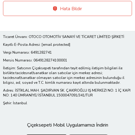
Hata Bildir
Ticaret Ünvanı: OTOCO OTOMOTİV SANAYİ VE TİCARET LİMİTED ŞİRKETİ
Kayıtlı E-Posta Adresi:
[email protected]
Vergi Numarası: 6491282741
Mersis Numarası: 0649128274100001
İletişim: Satıcının Çiçeksepeti tarafından teyit edilmiş iletişim bilgileri ile
birlikte tacir/esnaf/sanatkar olan satıcılar için merkez adresi;
tacir/esnaf/sanatkar olmayan satıcılar için merkez adresinin bulunduğu il
bilgisi, ad, soyad ve T.C. kimlik numarası kayıt altında bulunmaktadır.
Adres: İSTİKLAL MAH. ŞADIRVAN SK. ÇAKIROĞLU IŞ MERKEZI NO: 1 İÇ KAPI
NO: 140 ÜMRANİYE/ İSTANBUL 1500047091/341/TUR
Şehir: İstanbul
Çiçeksepeti Mobil Uygulamamızı İndirin