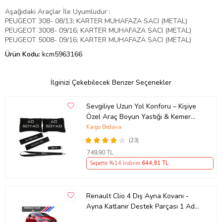
Aşağıdaki Araçlar İle Uyumludur :
PEUGEOT 308- 08/13; KARTER MUHAFAZA SACI (METAL)
PEUGEOT 3008- 09/16; KARTER MUHAFAZA SACI (METAL)
PEUGEOT 5008- 09/16; KARTER MUHAFAZA SACI (METAL)
Ürün Kodu:
kcm5963166
İlginizi Çekebilecek Benzer Seçenekler
Sevgiliye Uzun Yol Konforu – Kişiye
Özel Araç Boyun Yastığı & Kemer
Pedi Hediye Seti
Kargo Bedava
(23)
749
,90 TL
Sepette %14 İndirim
644
,91 TL
Renault Clio 4 Dış Ayna Kovanı -
Ayna Katlanır Destek Parçası 1 Adet
490307706 M3625