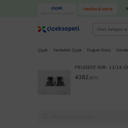
Çiçek ve Gurme Lezzetler
Çiçek
Yenilebilir Çiçek
Doğum Günü
Gönde
PEUGEOT 508- 11/14; 
4382,
50 TL