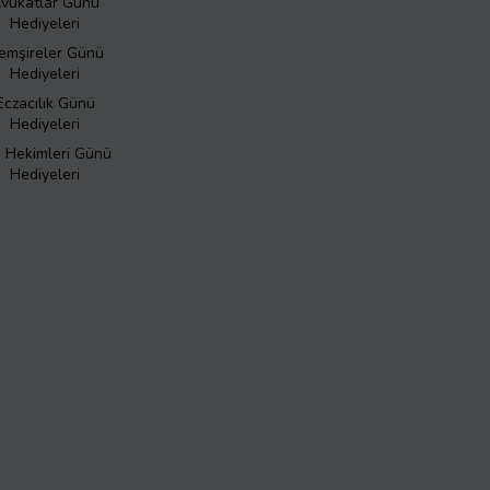
vukatlar Günü
Hediyeleri
emşireler Günü
Hediyeleri
Eczacılık Günü
Hediyeleri
ş Hekimleri Günü
Hediyeleri