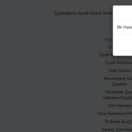
Çiçeksepeti olarak kişisel verilerinizin giz
Bir Hat
Faydalı Bilgil
Çiçek Bakımı
Çiçek Eşliğinde N
Çiçek Anlamla
Özel Günler
Mevsimlere Gö
Çiçekler
Yenilebilir Çiç
Saklama Koşull
Site Haritası
Ürün Sıralama Krit
Teslimat İpuçla
Sipariş Güncell