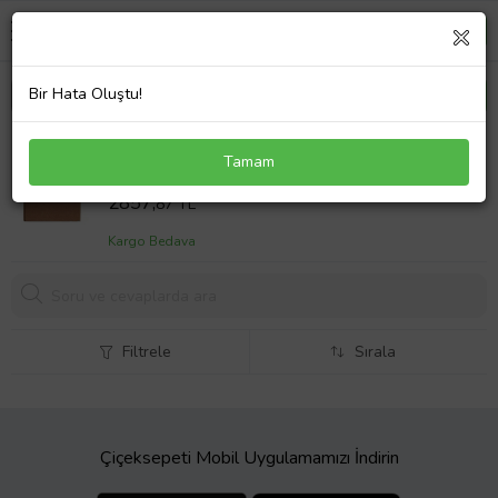
Bir Hata Oluştu!
Peugeot Expert Kalorifer Rezistansı 2007--2016
Tamam
Sepet Fiyatı
2857,
87 TL
Kargo Bedava
Filtrele
Sırala
Çiçeksepeti Mobil Uygulamamızı İndirin