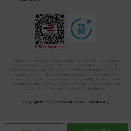
Türkiye’nin önde gelen online alışveriş sitesi ve mobil uygulaması
Çiçeksepeti’nde, ihtiyacınız olan tüm ürünleri bulabilirsiniz. Çiçek,
Çikolata, Hediye, Kişiye Özel Ürünler ve Hediye Setleri gibi birçok farklı
kategoride aradığınız binlerce ürünü sizlere sunuyor ve zamanında
kapınıza getiriyoruz! Siz de ister sevdiklerinizi mutlu etmek için, ister
kendiniz için sipariş verebilir; Çiçeksepeti Extra’nın fırsatlarla dolu
dünyasıyla tanışarak mutlu bir gün geçirebilirsiniz.
Copyright © 2026 Çiçeksepeti İnternet Hizmetleri A.Ş