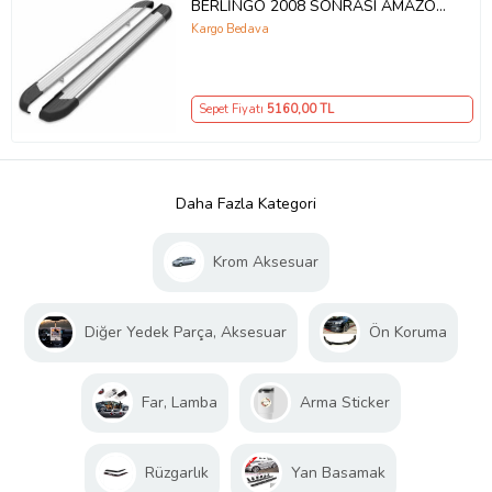
BERLİNGO 2008 SONRASI AMAZON
YAN BASAMAK
Kargo Bedava
Sepet Fiyatı
5160
,00 TL
Daha Fazla Kategori
Krom Aksesuar
Diğer Yedek Parça, Aksesuar
Ön Koruma
Far, Lamba
Arma Sticker
Rüzgarlık
Yan Basamak