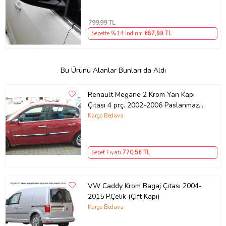
799
,99 TL
Sepette %14 İndirim
687
,99 TL
Bu Ürünü Alanlar Bunları da Aldı
Renault Megane 2 Krom Yan Kapı
Çıtası 4 prç. 2002-2006 Paslanmaz
Çelik İNCE
Kargo Bedava
Sepet Fiyatı
770
,56 TL
VW Caddy Krom Bagaj Çıtası 2004-
2015 P.Çelik (Çift Kapı)
Kargo Bedava