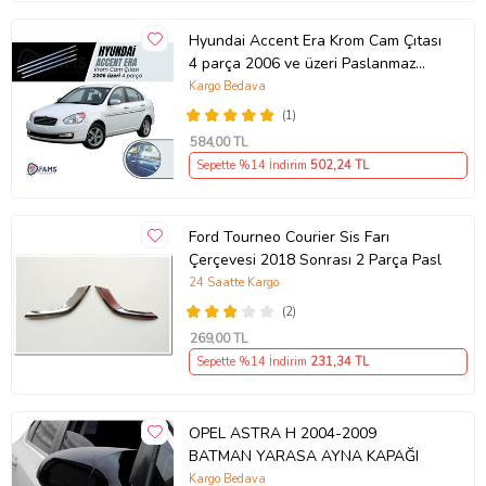
Hyundai Accent Era Krom Cam Çıtası
4 parça 2006 ve üzeri Paslanmaz
Çelik
Kargo Bedava
(1)
584
,00 TL
Sepette %14 İndirim
502
,24 TL
Ford Tourneo Courier Sis Farı
Çerçevesi 2018 Sonrası 2 Parça Pasl
24 Saatte Kargo
(2)
269
,00 TL
Sepette %14 İndirim
231
,34 TL
OPEL ASTRA H 2004-2009
BATMAN YARASA AYNA KAPAĞI
Kargo Bedava