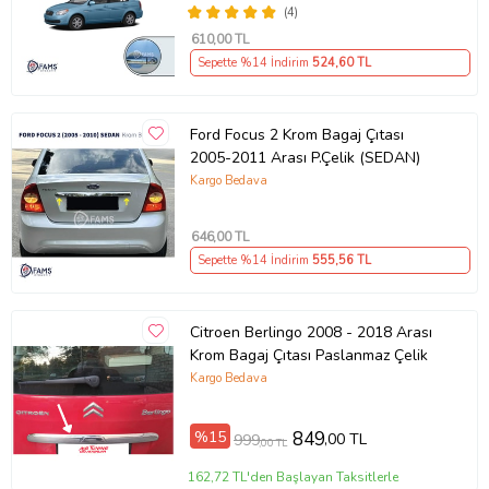
(4)
610
,00 TL
Sepette %14 İndirim
524
,60 TL
Ford Focus 2 Krom Bagaj Çıtası
2005-2011 Arası P.Çelik (SEDAN)
Kargo Bedava
646
,00 TL
Sepette %14 İndirim
555
,56 TL
Citroen Berlingo 2008 - 2018 Arası
Krom Bagaj Çıtası Paslanmaz Çelik
Kargo Bedava
%15
849
,00 TL
999
,00 TL
162,72 TL'den Başlayan Taksitlerle