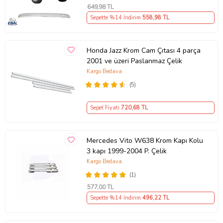
649
,98 TL
Sepette %14 İndirim
558
,98 TL
Honda Jazz Krom Cam Çıtası 4 parça
2001 ve üzeri Paslanmaz Çelik
Kargo Bedava
(5)
Sepet Fiyatı
720
,68 TL
Mercedes Vito W638 Krom Kapı Kolu
3 kapı 1999-2004 P. Çelik
Kargo Bedava
(1)
577
,00 TL
Sepette %14 İndirim
496
,22 TL