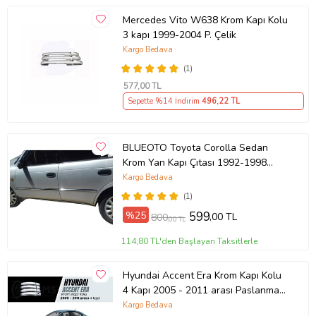
Mercedes Vito W638 Krom Kapı Kolu
3 kapı 1999-2004 P. Çelik
Kargo Bedava
(1)
577
,00 TL
Sepette %14 İndirim
496
,22 TL
BLUEOTO Toyota Corolla Sedan
Krom Yan Kapı Çıtası 1992-1998
Paslanmaz Çelik 6 Parça
Kargo Bedava
(1)
%25
599
,00 TL
800
,00 TL
114,80 TL'den Başlayan Taksitlerle
Hyundai Accent Era Krom Kapı Kolu
4 Kapı 2005 - 2011 arası Paslanmaz
Çelik
Kargo Bedava