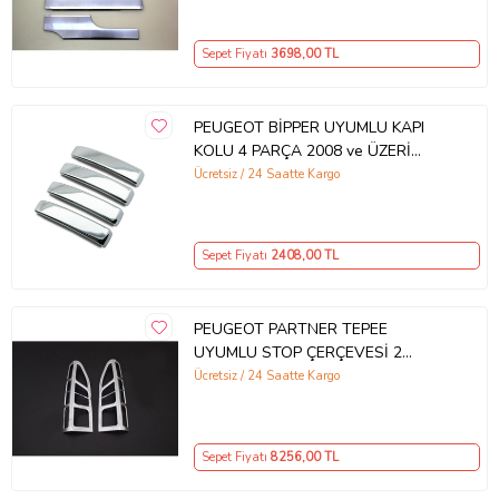
Sepet Fiyatı
3698
,00 TL
PEUGEOT BİPPER UYUMLU KAPI
KOLU 4 PARÇA 2008 ve ÜZERİ
PASLANMAZ KROM
Ücretsiz / 24 Saatte Kargo
Sepet Fiyatı
2408
,00 TL
PEUGEOT PARTNER TEPEE
UYUMLU STOP ÇERÇEVESİ 2
PARÇA 2008-2018 ABS KROM
Ücretsiz / 24 Saatte Kargo
Sepet Fiyatı
8256
,00 TL