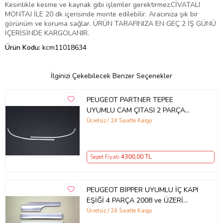
Kesinlikle kesme ve kaynak gibi işlemler gerektirmez.CİVATALI
MONTAJ İLE 20 dk içerisinde monte edilebilir. Aracınıza şık bir
görünüm ve koruma sağlar. ÜRÜN TARAFINIZA EN GEÇ 2 İŞ GÜNÜ
İÇERİSİNDE KARGOLANIR.
Ürün Kodu:
kcm11018634
İlginizi Çekebilecek Benzer Seçenekler
PEUGEOT PARTNER TEPEE
UYUMLU CAM ÇITASI 2 PARÇA
2008-2018 PASLANMAZ KROM
Ücretsiz / 24 Saatte Kargo
Sepet Fiyatı
4300
,00 TL
PEUGEOT BİPPER UYUMLU İÇ KAPI
EŞİĞİ 4 PARÇA 2008 ve ÜZERİ
PASLANMAZ KROM
Ücretsiz / 24 Saatte Kargo