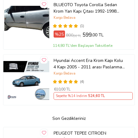
BLUEOTO Toyota Corolla Sedan
Krom Yan Kapı Çıtası 1992-1998
Paslanmaz Çelik 6 Parça
Kargo Bedava
(1)
%25
599
,00 TL
800
,00 TL
114,80 TL'den Başlayan Taksitlerle
Hyundai Accent Era Krom Kapı Kolu
4 Kapı 2005 - 2011 arası Paslanmaz
Çelik
Kargo Bedava
(4)
610
,00 TL
Sepette %14 İndirim
524
,60 TL
Son Gezdikleriniz
PEUGEOT TEPEE CITROEN