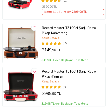
(11)
3390
,00 TL
Sepette 891 TL İndirim
2499
,00 TL
Record Master T310CH Şarjlı Retro
Pikap Kahverengi
Kargo Bedava
(15)
3149
,90 TL
335,98 TL'den Başlayan Taksitlerle
Record Master T310CH Şarjlı Retro
Pikap (Kırmızı)
Kargo Bedava
(2)
2999
,90 TL
319,98 TL'den Başlayan Taksitlerle