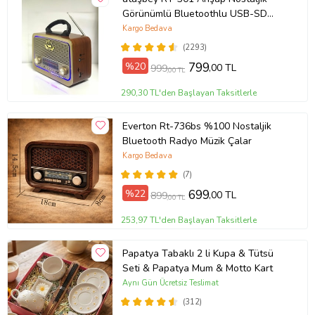
Görünümlü Bluetoothlu USB-SD
Card Mp3 Çalar Radyo Müzik Kutusu
Kargo Bedava
(Kahverengi)
(2293)
%20
799
,00 TL
999
,00 TL
290,30 TL'den Başlayan Taksitlerle
Everton Rt-736bs %100 Nostaljik
Bluetooth Radyo Müzik Çalar
Kargo Bedava
(7)
%22
699
,00 TL
899
,00 TL
253,97 TL'den Başlayan Taksitlerle
Papatya Tabaklı 2 li Kupa & Tütsü
Seti & Papatya Mum & Motto Kart
Aynı Gün Ücretsiz Teslimat
(312)