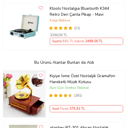
Ktools Nostalgia Bluetooth K344
Retro Deri Çanta Pikap - Mavi
Kargo Bedava
(11)
3390
,00 TL
Sepette 891 TL İndirim
2499
,00 TL
Bu Ürünü Alanlar Bunları da Aldı
Kişiye İsme Özel Nostaljik Gramafon
Hareketli Müzik Kutusu
Aynı Gün Ücretsiz Teslimat
(261)
Sepet Fiyatı
375
,92 TL
ataşbey RT-301 Ahşap Nostaljik