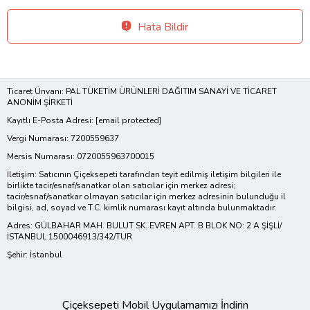
Hata Bildir
Ticaret Ünvanı: PAL TÜKETİM ÜRÜNLERİ DAĞITIM SANAYİ VE TİCARET
ANONİM ŞİRKETİ
Kayıtlı E-Posta Adresi:
[email protected]
Vergi Numarası: 7200559637
Mersis Numarası: 0720055963700015
İletişim: Satıcının Çiçeksepeti tarafından teyit edilmiş iletişim bilgileri ile
birlikte tacir/esnaf/sanatkar olan satıcılar için merkez adresi;
tacir/esnaf/sanatkar olmayan satıcılar için merkez adresinin bulunduğu il
bilgisi, ad, soyad ve T.C. kimlik numarası kayıt altında bulunmaktadır.
Adres: GÜLBAHAR MAH. BULUT SK. EVREN APT. B BLOK NO: 2 A ŞİŞLİ/
İSTANBUL 1500046913/342/TUR
Şehir: İstanbul
Çiçeksepeti Mobil Uygulamamızı İndirin