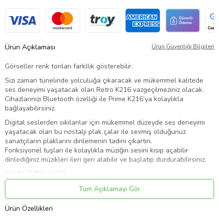
Ürün Açıklaması
Ürün Güvenliği Bilgileri
Görseller renk tonları farkllık gösterebilir.
Sizi zaman tünelinde yolculuğa çıkaracak ve mükemmel kalitede
ses deneyimi yaşatacak olan Retro K216 vazgeçilmeziniz olacak.
Cihazlarınızı Bluetooth özelliği ile Prime K216’ya kolaylıkla
bağlayabilirsiniz.
Digital seslerden sıkılanlar için mükemmel düzeyde ses deneyimi
yaşatacak olan bu nostalji plak çalar ile sevmiş olduğunuz
sanatçıların plaklarını dinlemenin tadını çıkartın.
Fonksiyonel tuşları ile kolaylıkla müziğin sesini kısıp açabilir
dinlediğiniz müzikleri ileri geri alabilir ve başlatıp durdurabilirsiniz.
GENEL ÖZELLİKLER
Retro Sound hoparlörlerden gelen kaliteli sesi sizi kendine hayran
Tüm Açıklamayı Gör
bırakacak.
Arka kısmında bulunan aux çıkışları sayesinde AUX bağlantısı da
Ürün Özellikleri
sağlayabilirsiniz. Dilerseniz ürünü her yere götürebilir Powerbank