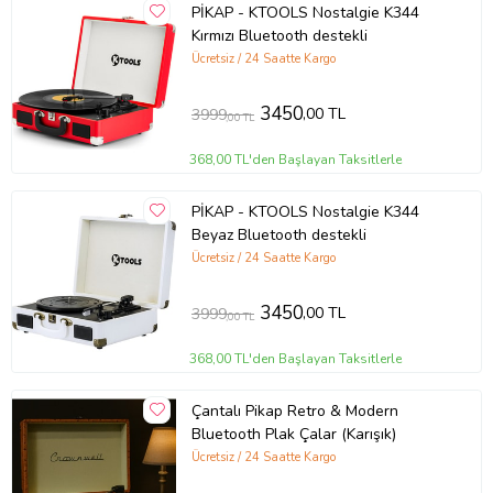
PİKAP - KTOOLS Nostalgie K344
RCA hoparlör bağlantı çıkışı üzerinden harici hoparlör ve ses
sistemine bağlanabilme
Kırmızı Bluetooth destekli
Aux-ın ses girişi üzerinden tablet, telefon gibi cihazları aux kablosu
Ücretsiz / 24 Saatte Kargo
ile bağlayarak çalan müziği pikap hoparlörlerinden dinleyebilme
3.5 mm kulaklık çıkış jakı hafıza Kartınızı Doğrudan Pikapa
3450
,00 TL
3999
Bağlayarak Müziklerinizi Oynatabilirsiniz.
,00 TL
Ürün Kodu:
kcm84241740
368,00 TL'den Başlayan Taksitlerle
PİKAP - KTOOLS Nostalgie K344
Beyaz Bluetooth destekli
Ücretsiz / 24 Saatte Kargo
3450
,00 TL
3999
,00 TL
368,00 TL'den Başlayan Taksitlerle
Çantalı Pikap Retro & Modern
Bluetooth Plak Çalar (Karışık)
Ücretsiz / 24 Saatte Kargo