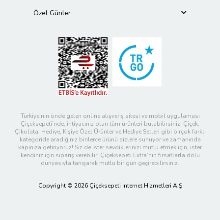
Özel Günler
Türkiye’nin önde gelen online alışveriş sitesi ve mobil uygulaması
Çiçeksepeti’nde, ihtiyacınız olan tüm ürünleri bulabilirsiniz. Çiçek,
Çikolata, Hediye, Kişiye Özel Ürünler ve Hediye Setleri gibi birçok farklı
kategoride aradığınız binlerce ürünü sizlere sunuyor ve zamanında
kapınıza getiriyoruz! Siz de ister sevdiklerinizi mutlu etmek için, ister
kendiniz için sipariş verebilir; Çiçeksepeti Extra’nın fırsatlarla dolu
dünyasıyla tanışarak mutlu bir gün geçirebilirsiniz.
Copyright © 2026 Çiçeksepeti İnternet Hizmetleri A.Ş