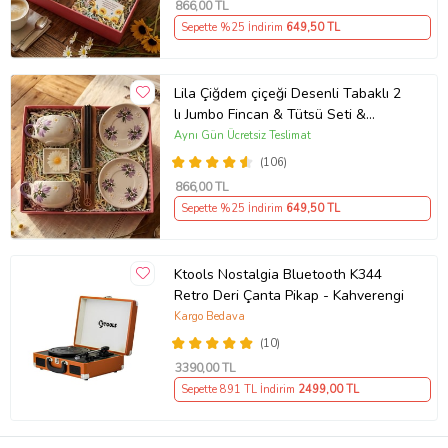
866
,00 TL
Sepette %25 İndirim
649
,50 TL
Lila Çiğdem çiçeği Desenli Tabaklı 2
lı Jumbo Fincan & Tütsü Seti &
Papatya Mum &
Aynı Gün Ücretsiz Teslimat
(106)
866
,00 TL
Sepette %25 İndirim
649
,50 TL
Ktools Nostalgia Bluetooth K344
Retro Deri Çanta Pikap - Kahverengi
Kargo Bedava
(10)
3390
,00 TL
Sepette 891 TL İndirim
2499
,00 TL