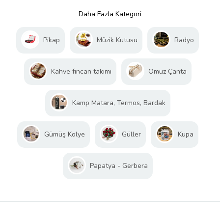
Daha Fazla Kategori
Pikap
Müzik Kutusu
Radyo
Kahve fincan takımı
Omuz Çanta
Kamp Matara, Termos, Bardak
Gümüş Kolye
Güller
Kupa
Papatya - Gerbera