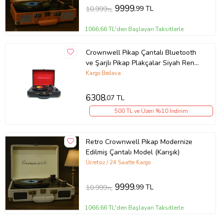
9999
,99 TL
10.999
TL
1066,66 TL'den Başlayan Taksitlerle
Crownwell Pikap Çantalı Bluetooth
ve Şarjlı Pikap Plakçalar Siyah Renk
(Karışık)
Kargo Bedava
6308
,07 TL
500 TL ve Üzeri %10 İndirim
Retro Crownwell Pikap Modernize
Edilmiş Çantalı Model (Karışık)
Ücretsiz / 24 Saatte Kargo
9999
,99 TL
10.999
TL
1066,66 TL'den Başlayan Taksitlerle