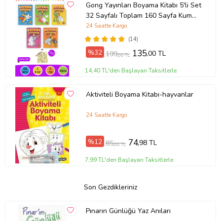
Gong Yayınları Boyama Kitabı 5'li Set
32 Sayfalı Toplam 160 Sayfa Kum
Boyama Hediyeli (Buz-Buz)
24 Saatte Kargo
(14)
%32
135
,00 TL
199
,00 TL
14,40 TL'den Başlayan Taksitlerle
Aktiviteli Boyama Kitabı-hayvanlar
24 Saatte Kargo
%12
74
,98 TL
85
,00 TL
7,99 TL'den Başlayan Taksitlerle
Son Gezdikleriniz
Pınarın Günlüğü Yaz Anıları