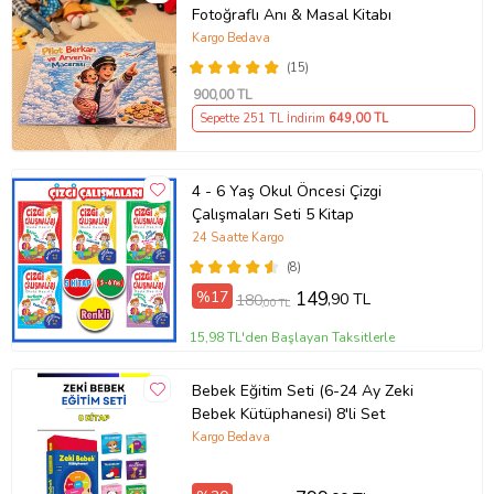
Fotoğraflı Anı & Masal Kitabı
Kargo Bedava
(15)
900
,00 TL
Sepette 251 TL İndirim
649
,00 TL
4 - 6 Yaş Okul Öncesi Çizgi
Çalışmaları Seti 5 Kitap
24 Saatte Kargo
(8)
%17
149
,90 TL
180
,00 TL
15,98 TL'den Başlayan Taksitlerle
Bebek Eğitim Seti (6-24 Ay Zeki
Bebek Kütüphanesi) 8'li Set
Kargo Bedava