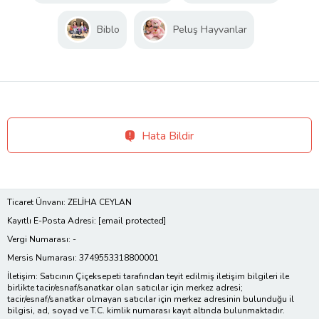
Biblo
Peluş Hayvanlar
Hata Bildir
Ticaret Ünvanı: ZELİHA CEYLAN
Kayıtlı E-Posta Adresi:
[email protected]
Vergi Numarası: -
Mersis Numarası: 3749553318800001
İletişim: Satıcının Çiçeksepeti tarafından teyit edilmiş iletişim bilgileri ile
birlikte tacir/esnaf/sanatkar olan satıcılar için merkez adresi;
tacir/esnaf/sanatkar olmayan satıcılar için merkez adresinin bulunduğu il
bilgisi, ad, soyad ve T.C. kimlik numarası kayıt altında bulunmaktadır.