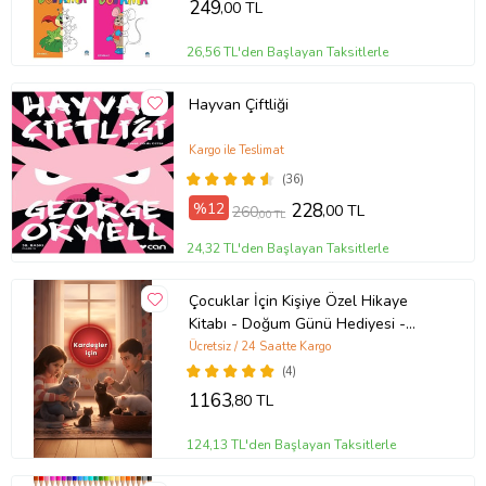
249
,00 TL
26,56 TL'den Başlayan Taksitlerle
Hayvan Çiftliği
Kargo ile Teslimat
(36)
%12
228
,00 TL
260
,00 TL
24,32 TL'den Başlayan Taksitlerle
Çocuklar İçin Kişiye Özel Hikaye
Kitabı - Doğum Günü Hediyesi -
Okuma Hediyesi
Ücretsiz / 24 Saatte Kargo
(4)
1163
,80 TL
124,13 TL'den Başlayan Taksitlerle