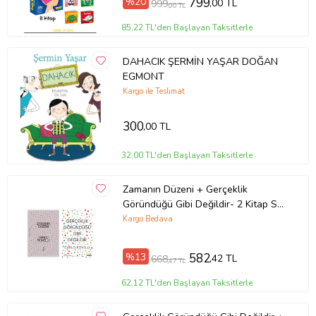
%20
799
,00 TL
999
,00 TL
85,22 TL'den Başlayan Taksitlerle
DAHACIK ŞERMİN YAŞAR DOĞAN
EGMONT
Kargo ile Teslimat
300
,00 TL
32,00 TL'den Başlayan Taksitlerle
Zamanın Düzeni + Gerçeklik
Göründüğü Gibi Değildir- 2 Kitap Set
- Iş Bankası Özel Set Zamanın
Kargo Bedava
Düzeni
%13
582
,42 TL
668
,47 TL
62,12 TL'den Başlayan Taksitlerle