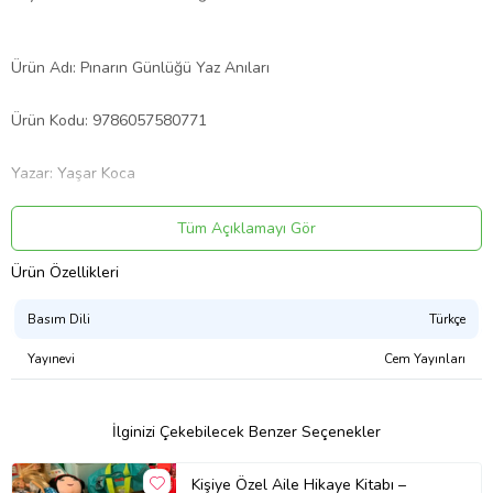
Ürün Adı: Pınarın Günlüğü Yaz Anıları
Ürün Kodu: 9786057580771
Yazar: Yaşar Koca
Basım Yılı: 2019
Tüm Açıklamayı Gör
Ürün Özellikleri
Kapak Türü: karton Kapak
Basım Dili
Türkçe
Sayfa Sayısı: 75
Yayınevi
Cem Yayınları
Kağıt Cinsi: Kitap Kağıdı
İlginizi Çekebilecek Benzer Seçenekler
Çevirmen:
Ürün Kodu:
kcm22011074
Kişiye Özel Aile Hikaye Kitabı –