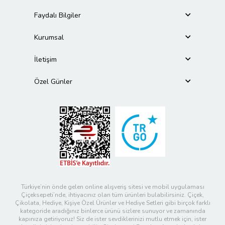
Faydalı Bilgiler
Kurumsal
İletişim
Özel Günler
Türkiye’nin önde gelen online alışveriş sitesi ve mobil uygulaması
Çiçeksepeti’nde, ihtiyacınız olan tüm ürünleri bulabilirsiniz. Çiçek,
Çikolata, Hediye, Kişiye Özel Ürünler ve Hediye Setleri gibi birçok farklı
kategoride aradığınız binlerce ürünü sizlere sunuyor ve zamanında
kapınıza getiriyoruz! Siz de ister sevdiklerinizi mutlu etmek için, ister