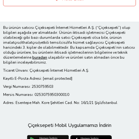
Bu ürünün satıcısı Çiçeksepeti İnternet Hizmetleri A.Ş. (“Çiçeksepeti”) olup
bilgileri aşağıda yer almaktadır. Ürünün iktisadi işletmecisi Çiçeksepeti
olabileceği gibi bazı durumlarda satıcı Çiçeksepeti olsa bile, ürünün
imalatçısı/ithalatçısı/yetkili temsilcisi/ifa hizmet sağlayıcısı Çiçeksepeti
haricindeki 3. kişiler de olabilmektedir. Bu kapsamda Çiçeksepeti’nin satıcısı
olduğu ürünlere, bu ürünlerin iktisadi işletmecilerinin bilgilerine ve teknik
düzenlemelerine
buradan
ulaşabilir ve ürünleri satın almadan önce bu
bilgileri inceleyebilirsiniz.
Ticaret Ünvanı: Çiçeksepeti İnternet Hizmetleri A.Ş.
Kayıtlı E-Posta Adresi:
[email protected]
Vergi Numarası: 2530759503
Mersis Numarası: 0253075950300010
Adres: Esentepe Mah. Kore Şehitleri Cad. No: 16/1/21 Şişli/İstanbul
Çiçeksepeti Mobil Uygulamamızı İndirin