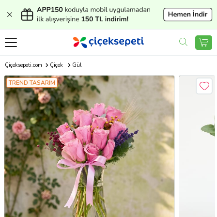
Çiçeksepeti.com
Çiçek
Gül
TREND TASARIM