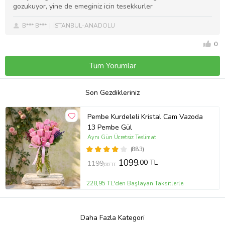
gozukuyor, yine de emeginiz icin tesekkurler
B*** B***
İSTANBUL-ANADOLU
0
Tüm Yorumlar
Son Gezdikleriniz
Pembe Kurdeleli Kristal Cam Vazoda
13 Pembe Gül
Aynı Gün Ücretsiz Teslimat
(883)
1099
,00 TL
1199
,00 TL
228,95 TL'den Başlayan Taksitlerle
Daha Fazla Kategori