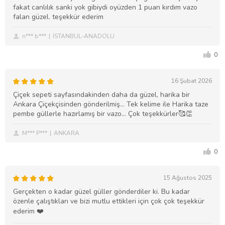
fakat canlılık sanki yok gibiydi oyüzden 1 puan kırdım vazo
falan güzel. teşekkür ederim
n*** b***
İSTANBUL-ANADOLU
0
16 Şubat 2026
Çiçek sepeti sayfasındakinden daha da güzel, harika bir
Ankara Çiçekçisinden gönderilmiş... Tek kelime ile Harika taze
pembe güllerle hazırlamış bir vazo... Çok teşekkürler🥰👏
M*** P***
ANKARA
0
15 Ağustos 2025
Gerçekten o kadar güzel güller gönderdiler ki. Bu kadar
özenle çalıştıkları ve bizi mutlu ettikleri için çok çok teşekkür
ederim ❤️