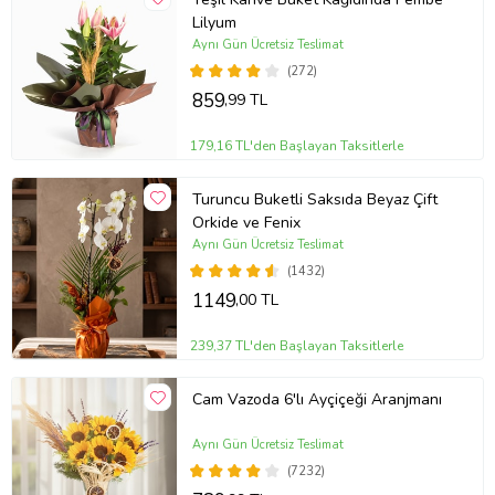
Lilyum
Aynı Gün Ücretsiz Teslimat
(272)
859
,99 TL
179,16 TL'den Başlayan Taksitlerle
Turuncu Buketli Saksıda Beyaz Çift
Orkide ve Fenix
Aynı Gün Ücretsiz Teslimat
(1432)
1149
,00 TL
239,37 TL'den Başlayan Taksitlerle
Cam Vazoda 6'lı Ayçiçeği Aranjmanı
Aynı Gün Ücretsiz Teslimat
(7232)