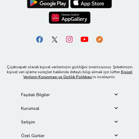
Çiçeksepeti olarak kişisel verilerinizin gizliliğini önemsiyoruz. Şirketimizin
kişisel veri işleme süreçleri hakkında detaylı bilgi almak için lütfen
Kişisel
Verilerin Korunması ve Gizlilik Politikası
’nı inceleyiniz.
Faydalı Bilgiler
Kurumsal
İletişim
Özel Günler