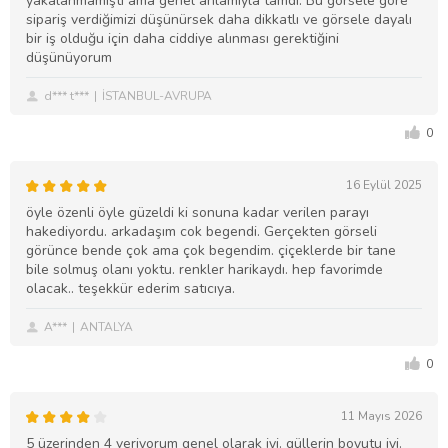
yakalanmamıştı ama genel anlamıyla tamdı. Bu görsele göre
sipariş verdiğimizi düşünürsek daha dikkatlı ve görsele dayalı
bir iş olduğu için daha ciddiye alınması gerektiğini
düşünüyorum
d*** t***
İSTANBUL-AVRUPA
0
16 Eylül 2025
öyle özenli öyle güzeldi ki sonuna kadar verilen parayı
hakediyordu. arkadaşım cok begendi. Gerçekten görseli
görünce bende çok ama çok begendim. çiçeklerde bir tane
bile solmuş olanı yoktu. renkler harikaydı. hep favorimde
olacak.. teşekkür ederim satıcıya.
A***
ANTALYA
0
11 Mayıs 2026
5 üzerinden 4 veriyorum genel olarak iyi. güllerin boyutu iyi.