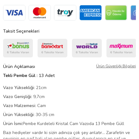
Taksit Seçenekleri
Ürün Açıklaması
Ürün Güvenliği Bilgileri
Tekli Pembe Gül :
13 Adet
Vazo Yüksekliği:
21cm
Vazo Genişliği:
9,7cm
Vazo Malzemesi:
Cam
Ürün Yüksekliği:
30-35 cm
Ürün İsmi:
Pembe Kurdeleli Kristal Cam Vazoda 13 Pembe Güll
Bazı hediyeler vardır ki sizin adınıza çok şey anlatır… Zarafetin ve
sevginin en naif hali olan pembe güller, duygularınızı en saf ve