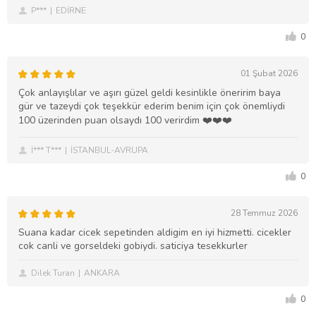
P***
EDİRNE
0
01 Şubat 2026
Çok anlayışlılar ve aşırı güzel geldi kesinlikle öneririm baya
gür ve tazeydi çok teşekkür ederim benim için çok önemliydi
100 üzerinden puan olsaydı 100 verirdim ❤️❤️❤️
İ*** T***
İSTANBUL-AVRUPA
0
28 Temmuz 2026
Suana kadar cicek sepetinden aldigim en iyi hizmetti. cicekler
cok canli ve gorseldeki gobiydi. saticiya tesekkurler
Dilek Turan
ANKARA
0