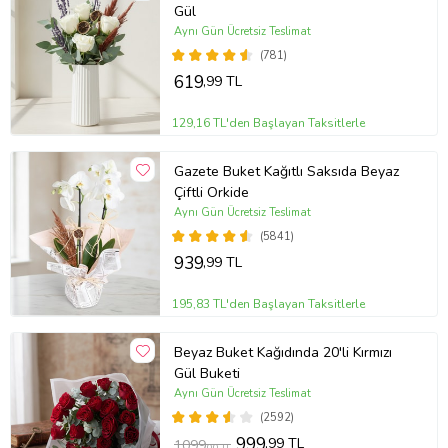
Gül
Aynı Gün Ücretsiz Teslimat
(781)
619
,99 TL
129,16 TL'den Başlayan Taksitlerle
Gazete Buket Kağıtlı Saksıda Beyaz
Çiftli Orkide
Aynı Gün Ücretsiz Teslimat
(5841)
939
,99 TL
195,83 TL'den Başlayan Taksitlerle
Beyaz Buket Kağıdında 20'li Kırmızı
Gül Buketi
Aynı Gün Ücretsiz Teslimat
(2592)
999
,99 TL
1099
,00 TL