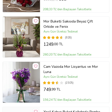
208,33 TL'den Başlayan Taksitlerle
Mor Buketli Sakısıda Beyaz Çift
Orkide ve Fenix
Aynı Gün Ücretsiz Teslimat
(928)
1249
,00 TL
260,20 TL'den Başlayan Taksitlerle
Cam Vazoda Mor Lisyantus ve Mor
Luna
Aynı Gün Ücretsiz Teslimat
(1505)
749
,99 TL
156,24 TL'den Başlayan Taksitlerle
Yeşil Kahve Buket Kağıdında Pembe