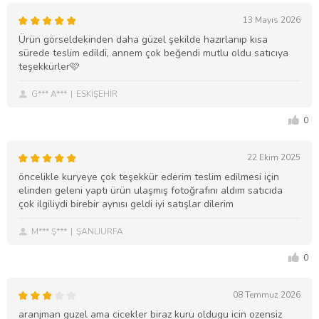
13 Mayıs 2026
Ürün görseldekinden daha güzel şekilde hazırlanıp kısa
sürede teslim edildi, annem çok beğendi mutlu oldu satıcıya
teşekkürler🩷
G*** A***
ESKİŞEHİR
0
22 Ekim 2025
öncelikle kuryeye çok teşekkür ederim teslim edilmesi için
elinden geleni yaptı ürün ulaşmış fotoğrafını aldım satıcıda
çok ilgiliydi birebir aynısı geldi iyi satışlar dilerim
M*** Ş***
ŞANLIURFA
0
08 Temmuz 2026
aranjman guzel ama cicekler biraz kuru oldugu icin ozensiz