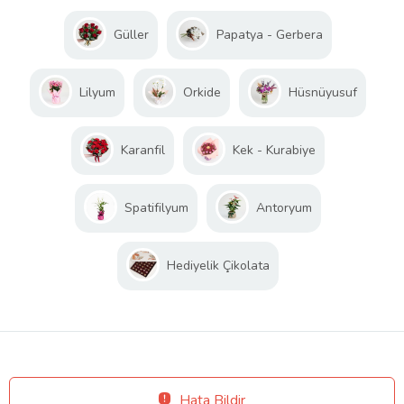
Güller
Papatya - Gerbera
Lilyum
Orkide
Hüsnüyusuf
Karanfil
Kek - Kurabiye
Spatifilyum
Antoryum
Hediyelik Çikolata
Hata Bildir