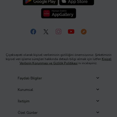
Çiçeksepeti olarak kişisel verilerinizin gizliliğini önemsiyoruz. Şirketimizin
kişisel veri işleme süreçleri hakkında detaylı bilgi almak için lütfen
Kişisel
Verilerin Korunması ve Gizlilik Politikası
’nı inceleyiniz.
Faydalı Bilgiler
Kurumsal
İletişim
Özel Günler