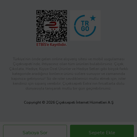
Türkiye’nin önde gelen online alışveriş sitesi ve mobil uygulaması
Çiçeksepeti’nde, ihtiyacınız olan tüm ürünleri bulabilirsiniz. Çiçek,
Çikolata, Hediye, Kişiye Özel Ürünler ve Hediye Setleri gibi birçok farklı
kategoride aradığınız binlerce ürünü sizlere sunuyor ve zamanında
kapınıza getiriyoruz! Siz de ister sevdiklerinizi mutlu etmek için, ister
kendiniz için sipariş verebilir; Çiçeksepeti Extra’nın fırsatlarla dolu
dünyasıyla tanışarak mutlu bir gün geçirebilirsiniz.
Copyright © 2026 Çiçeksepeti İnternet Hizmetleri A.Ş
Satıcıya Sor
Sepete Ekle