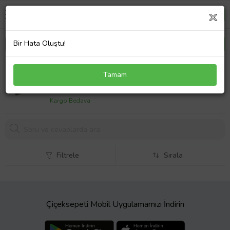
Bir Hata Oluştu!
Pirge Creme Karbon Çelik Kaymak Bıçağı 16 Cm
Tamam
1150,
00 TL
Kargo Bedava
Filtrele
Sırala
Çiçeksepeti Mobil Uygulamamızı İndirin