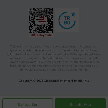
Türkiye’nin önde gelen online alışveriş sitesi ve mobil uygulaması
Çiçeksepeti’nde, ihtiyacınız olan tüm ürünleri bulabilirsiniz. Çiçek,
Çikolata, Hediye, Kişiye Özel Ürünler ve Hediye Setleri gibi birçok farklı
kategoride aradığınız binlerce ürünü sizlere sunuyor ve zamanında
kapınıza getiriyoruz! Siz de ister sevdiklerinizi mutlu etmek için, ister
kendiniz için sipariş verebilir; Çiçeksepeti Extra’nın fırsatlarla dolu
dünyasıyla tanışarak mutlu bir gün geçirebilirsiniz.
Copyright © 2026 Çiçeksepeti İnternet Hizmetleri A.Ş
Satıcıya Sor
Sepete Ekle