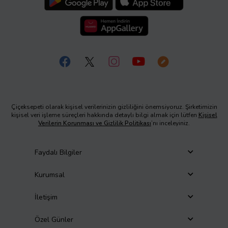
Çiçeksepeti olarak kişisel verilerinizin gizliliğini önemsiyoruz. Şirketimizin
kişisel veri işleme süreçleri hakkında detaylı bilgi almak için lütfen
Kişisel
Verilerin Korunması ve Gizlilik Politikası
’nı inceleyiniz.
Faydalı Bilgiler
Kurumsal
İletişim
Özel Günler