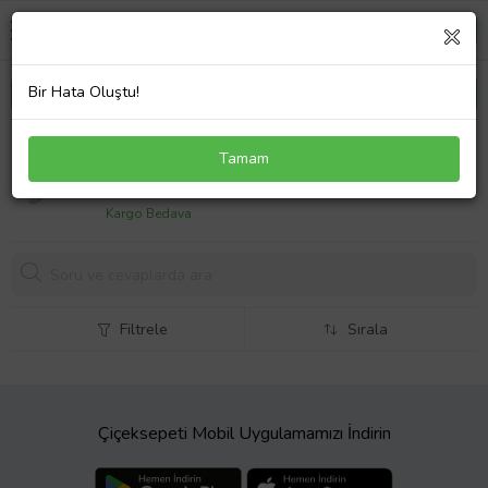
Bir Hata Oluştu!
Pirge Duo Küt Yüzme Bıçakları 12,5 Cm
Tamam
950,
00 TL
Kargo Bedava
Filtrele
Sırala
Çiçeksepeti Mobil Uygulamamızı İndirin